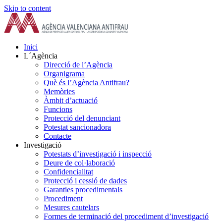
Skip to content
Inici
L´Agència
Direcció de l’Agència
Organigrama
Què és l’Agència Antifrau?
Memòries
Àmbit d’actuació
Funcions
Protecció del denunciant
Potestat sancionadora
Contacte
Investigació
Potestats d’investigació i inspecció
Deure de col·laboració
Confidencialitat
Protecció i cessió de dades
Garanties procedimentals
Procediment
Mesures cautelars
Formes de terminació del procediment d’investigació