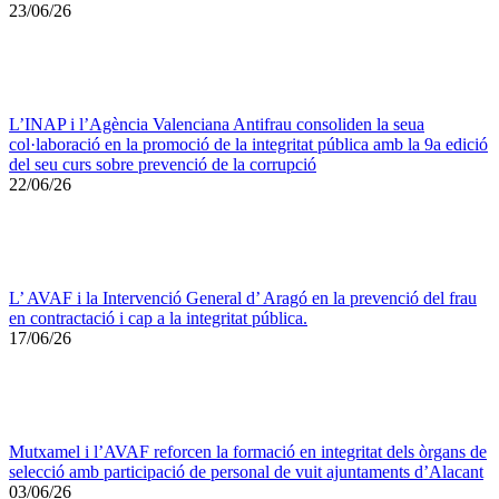
23/06/26
L’INAP i l’Agència Valenciana Antifrau consoliden la seua
col·laboració en la promoció de la integritat pública amb la 9a edició
del seu curs sobre prevenció de la corrupció
22/06/26
L’ AVAF i la Intervenció General d’ Aragó en la prevenció del frau
en contractació i cap a la integritat pública.
17/06/26
Mutxamel i l’AVAF reforcen la formació en integritat dels òrgans de
selecció amb participació de personal de vuit ajuntaments d’Alacant
03/06/26