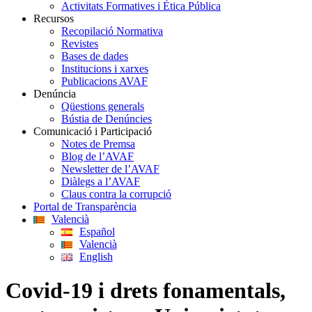
Activitats Formatives i Ètica Pública
Recursos
Recopilació Normativa
Revistes
Bases de dades
Institucions i xarxes
Publicacions AVAF
Denúncia
Qüestions generals
Bústia de Denúncies
Comunicació i Participació
Notes de Premsa
Blog de l’AVAF
Newsletter de l’AVAF
Diàlegs a l’AVAF
Claus contra la corrupció
Portal de Transparència
Valencià
Español
Valencià
English
Covid-19 i drets fonamentals,