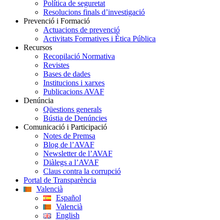
Política de seguretat
Resolucions finals d’investigació
Prevenció i Formació
Actuacions de prevenció
Activitats Formatives i Ètica Pública
Recursos
Recopilació Normativa
Revistes
Bases de dades
Institucions i xarxes
Publicacions AVAF
Denúncia
Qüestions generals
Bústia de Denúncies
Comunicació i Participació
Notes de Premsa
Blog de l’AVAF
Newsletter de l’AVAF
Diàlegs a l’AVAF
Claus contra la corrupció
Portal de Transparència
Valencià
Español
Valencià
English