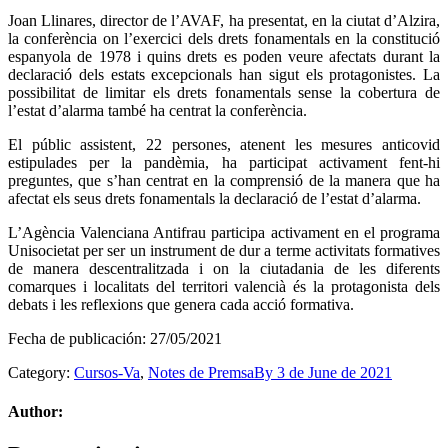
Joan Llinares, director de l’AVAF, ha presentat, en la ciutat d’Alzira,
la conferència on l’exercici dels drets fonamentals en la constitució
espanyola de 1978 i quins drets es poden veure afectats durant la
declaració dels estats excepcionals han sigut els protagonistes. La
possibilitat de limitar els drets fonamentals sense la cobertura de
l’estat d’alarma també ha centrat la conferència.
El públic assistent, 22 persones, atenent les mesures anticovid
estipulades per la pandèmia, ha participat activament fent-hi
preguntes, que s’han centrat en la comprensió de la manera que ha
afectat els seus drets fonamentals la declaració de l’estat d’alarma.
L’Agència Valenciana Antifrau participa activament en el programa
Unisocietat per ser un instrument de dur a terme activitats formatives
de manera descentralitzada i on la ciutadania de les diferents
comarques i localitats del territori valencià és la protagonista dels
debats i les reflexions que genera cada acció formativa.
Fecha de publicación:
27/05/2021
Category:
Cursos-Va
,
Notes de Premsa
By
3 de June de 2021
Author: