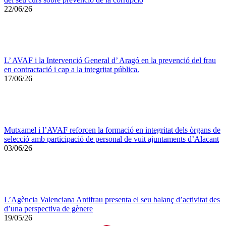
22/06/26
L’ AVAF i la Intervenció General d’ Aragó en la prevenció del frau
en contractació i cap a la integritat pública.
17/06/26
Mutxamel i l’AVAF reforcen la formació en integritat dels òrgans de
selecció amb participació de personal de vuit ajuntaments d’Alacant
03/06/26
L’Agència Valenciana Antifrau presenta el seu balanç d’activitat des
d’una perspectiva de gènere
19/05/26