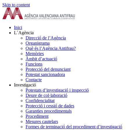
Skip to content
Inici
L´Agència
Direcció de l’Agència
Organigrama
Què és l’Agència Antifrau?
Memòries
Àmbit d’actuació
Funcions
Protecció del denunciant
Potestat sancionadora
Contacte
Investigació
Potestats d’investigació i inspecció
Deure de col·laboració
Confidencialitat
Protecció i cessió de dades
Garanties procedimentals
Procediment
Mesures cautelars
Formes de terminació del procediment d’investigació