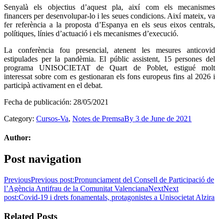
Senyalà els objectius d’aquest pla, així com els mecanismes
financers per desenvolupar-lo i les seues condicions. Així mateix, va
fer referència a la proposta d’Espanya en els seus eixos centrals,
polítiques, línies d’actuació i els mecanismes d’execució.
La conferència fou presencial, atenent les mesures anticovid
estipulades per la pandèmia. El públic assistent, 15 persones del
programa UNISOCIETAT de Quart de Poblet, estigué molt
interessat sobre com es gestionaran els fons europeus fins al 2026 i
participà activament en el debat.
Fecha de publicación:
28/05/2021
Category:
Cursos-Va
,
Notes de Premsa
By
3 de June de 2021
Author:
Post navigation
Previous
Previous post:
Pronunciament del Consell de Participació de
l’Agència Antifrau de la Comunitat Valenciana
Next
Next
post:
Covid-19 i drets fonamentals, protagonistes a Unisocietat Alzira
Related Posts