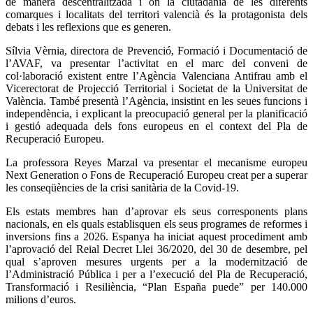
de manera descentralitzada i on la ciutadania de les diferents
comarques i localitats del territori valencià és la protagonista dels
debats i les reflexions que es generen.
Sílvia Vèrnia, directora de Prevenció, Formació i Documentació de
l’AVAF, va presentar l’activitat en el marc del conveni de
col·laboració existent entre l’Agència Valenciana Antifrau amb el
Vicerectorat de Projecció Territorial i Societat de la Universitat de
València. També presentà l’Agència, insistint en les seues funcions i
independència, i explicant la preocupació general per la planificació
i gestió adequada dels fons europeus en el context del Pla de
Recuperació Europeu.
La professora Reyes Marzal va presentar el mecanisme europeu
Next Generation o Fons de Recuperació Europeu creat per a superar
les conseqüències de la crisi sanitària de la Covid-19.
Els estats membres han d’aprovar els seus corresponents plans
nacionals, en els quals establisquen els seus programes de reformes i
inversions fins a 2026. Espanya ha iniciat aquest procediment amb
l’aprovació del Reial Decret Llei 36/2020, del 30 de desembre, pel
qual s’aproven mesures urgents per a la modernització de
l’Administració Pública i per a l’execució del Pla de Recuperació,
Transformació i Resiliència, “Plan España puede” per 140.000
milions d’euros.