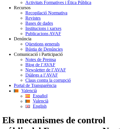
Activitats Formatives i Ètica Pública
Recursos
Recopilació Normativa
Revistes
Bases de dades
Institucions i xarxes
Publicacions AVAF
Denúncia
Qüestions generals
Bústia de Denúncies
Comunicació i Participació
Notes de Premsa
Blog de l’AVAF
Newsletter de l’AVAF
Diàlegs a l’AVAF
Claus contra la corrupció
Portal de Transparència
Valencià
Español
Valencià
English
Els mecanismes de control