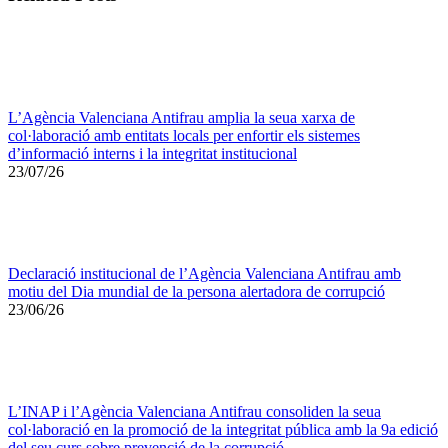
L’Agència Valenciana Antifrau amplia la seua xarxa de
col·laboració amb entitats locals per enfortir els sistemes
d’informació interns i la integritat institucional
23/07/26
Declaració institucional de l’Agència Valenciana Antifrau amb
motiu del Dia mundial de la persona alertadora de corrupció
23/06/26
L’INAP i l’Agència Valenciana Antifrau consoliden la seua
col·laboració en la promoció de la integritat pública amb la 9a edició
del seu curs sobre prevenció de la corrupció