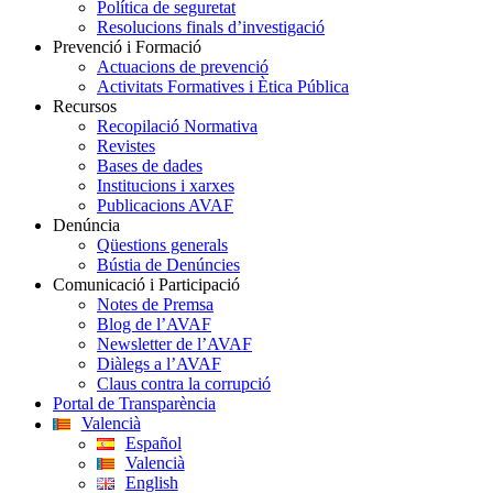
Política de seguretat
Resolucions finals d’investigació
Prevenció i Formació
Actuacions de prevenció
Activitats Formatives i Ètica Pública
Recursos
Recopilació Normativa
Revistes
Bases de dades
Institucions i xarxes
Publicacions AVAF
Denúncia
Qüestions generals
Bústia de Denúncies
Comunicació i Participació
Notes de Premsa
Blog de l’AVAF
Newsletter de l’AVAF
Diàlegs a l’AVAF
Claus contra la corrupció
Portal de Transparència
Valencià
Español
Valencià
English