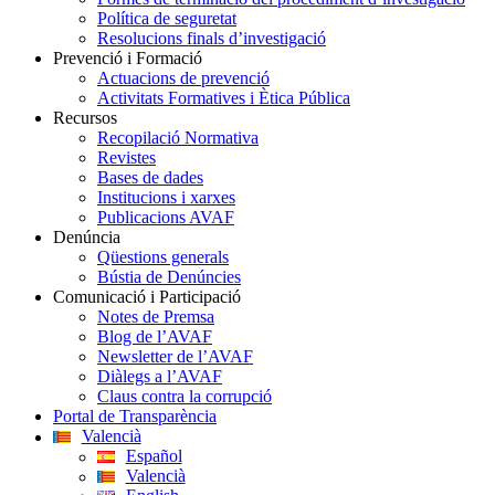
Política de seguretat
Resolucions finals d’investigació
Prevenció i Formació
Actuacions de prevenció
Activitats Formatives i Ètica Pública
Recursos
Recopilació Normativa
Revistes
Bases de dades
Institucions i xarxes
Publicacions AVAF
Denúncia
Qüestions generals
Bústia de Denúncies
Comunicació i Participació
Notes de Premsa
Blog de l’AVAF
Newsletter de l’AVAF
Diàlegs a l’AVAF
Claus contra la corrupció
Portal de Transparència
Valencià
Español
Valencià