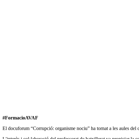
#FormacioAVAF
El docuforum “Corrupció: organisme nociu” ha tornat a les aules del 
L’interès i col·laboració del professorat de batxillerat va propiciar la 