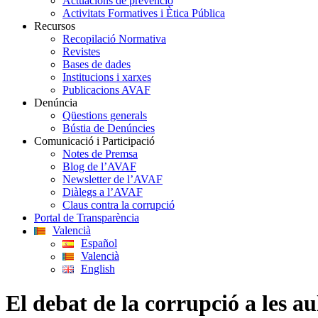
Actuacions de prevenció
Activitats Formatives i Ètica Pública
Recursos
Recopilació Normativa
Revistes
Bases de dades
Institucions i xarxes
Publicacions AVAF
Denúncia
Qüestions generals
Bústia de Denúncies
Comunicació i Participació
Notes de Premsa
Blog de l’AVAF
Newsletter de l’AVAF
Diàlegs a l’AVAF
Claus contra la corrupció
Portal de Transparència
Valencià
Español
Valencià
English
El debat de la corrupció a les a