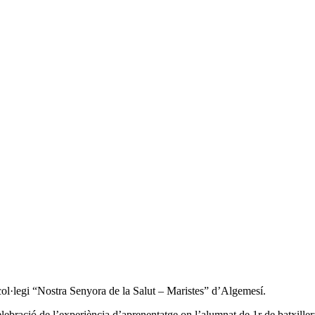
col·legi “Nostra Senyora de la Salut – Maristes” d’Algemesí.
celebració de l’experiència d’aprenentatge on l’alumnat de 1r de batxiller