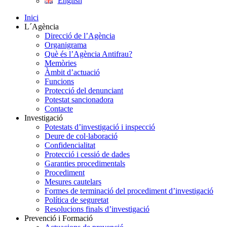
English
Inici
L´Agència
Direcció de l’Agència
Organigrama
Què és l’Agència Antifrau?
Memòries
Àmbit d’actuació
Funcions
Protecció del denunciant
Potestat sancionadora
Contacte
Investigació
Potestats d’investigació i inspecció
Deure de col·laboració
Confidencialitat
Protecció i cessió de dades
Garanties procedimentals
Procediment
Mesures cautelars
Formes de terminació del procediment d’investigació
Política de seguretat
Resolucions finals d’investigació
Prevenció i Formació