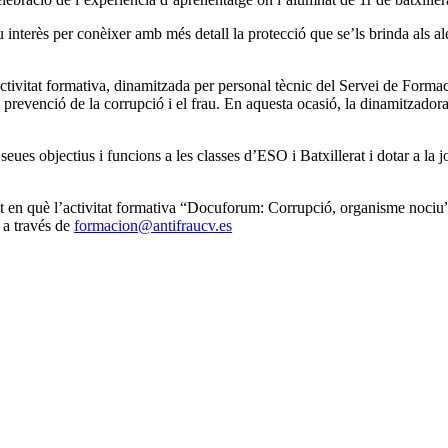
interès per conèixer amb més detall la protecció que se’ls brinda als ale
’activitat formativa, dinamitzada per personal tècnic del Servei de For
 la prevenció de la corrupció i el frau. En aquesta ocasió, la dinamitzad
seues objectius i funcions a les classes d’ESO i Batxillerat i dotar a la 
ssat en què l’activitat formativa “Docuforum: Corrupció, organisme nociu”
 a través de
formacion@antifraucv.es