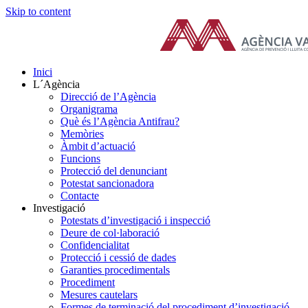
Skip to content
Inici
L´Agència
Direcció de l’Agència
Organigrama
Què és l’Agència Antifrau?
Memòries
Àmbit d’actuació
Funcions
Protecció del denunciant
Potestat sancionadora
Contacte
Investigació
Potestats d’investigació i inspecció
Deure de col·laboració
Confidencialitat
Protecció i cessió de dades
Garanties procedimentals
Procediment
Mesures cautelars
Formes de terminació del procediment d’investigació