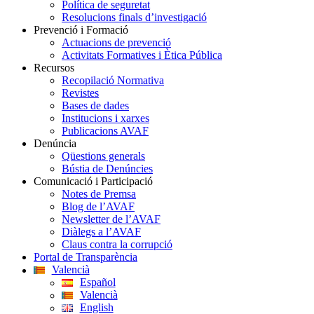
Política de seguretat
Resolucions finals d’investigació
Prevenció i Formació
Actuacions de prevenció
Activitats Formatives i Ètica Pública
Recursos
Recopilació Normativa
Revistes
Bases de dades
Institucions i xarxes
Publicacions AVAF
Denúncia
Qüestions generals
Bústia de Denúncies
Comunicació i Participació
Notes de Premsa
Blog de l’AVAF
Newsletter de l’AVAF
Diàlegs a l’AVAF
Claus contra la corrupció
Portal de Transparència
Valencià
Español
Valencià
English