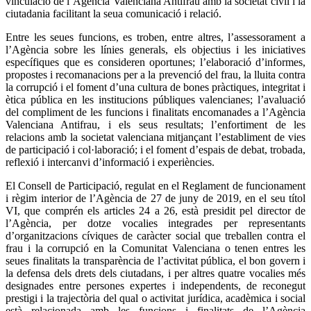
vinculació de l’Agència Valenciana Antifrau amb la societat civil i la
ciutadania facilitant la seua comunicació i relació.
Entre les seues funcions, es troben, entre altres, l’assessorament a
l’Agència sobre les línies generals, els objectius i les iniciatives
específiques que es consideren oportunes; l’elaboració d’informes,
propostes i recomanacions per a la prevenció del frau, la lluita contra
la corrupció i el foment d’una cultura de bones pràctiques, integritat i
ètica pública en les institucions públiques valencianes; l’avaluació
del compliment de les funcions i finalitats encomanades a l’Agència
Valenciana Antifrau, i els seus resultats; l’enfortiment de les
relacions amb la societat valenciana mitjançant l’establiment de vies
de participació i col·laboració; i el foment d’espais de debat, trobada,
reflexió i intercanvi d’informació i experiències.
El Consell de Participació, regulat en el Reglament de funcionament
i règim interior de l’Agència de 27 de juny de 2019, en el seu títol
VI, que comprén els articles 24 a 26, està presidit pel director de
l’Agència, per dotze vocalies integrades per representants
d’organitzacions cíviques de caràcter social que treballen contra el
frau i la corrupció en la Comunitat Valenciana o tenen entres les
seues finalitats la transparència de l’activitat pública, el bon govern i
la defensa dels drets dels ciutadans, i per altres quatre vocalies més
designades entre persones expertes i independents, de reconegut
prestigi i la trajectòria del qual o activitat jurídica, acadèmica i social
està relacionada amb les funcions i finalitats de l’Agència