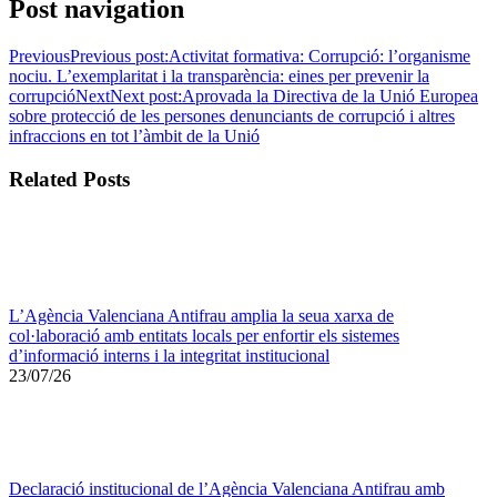
Post navigation
Previous
Previous post:
Activitat formativa: Corrupció: l’organisme
nociu. L’exemplaritat i la transparència: eines per prevenir la
corrupció
Next
Next post:
Aprovada la Directiva de la Unió Europea
sobre protecció de les persones denunciants de corrupció i altres
infraccions en tot l’àmbit de la Unió
Related Posts
L’Agència Valenciana Antifrau amplia la seua xarxa de
col·laboració amb entitats locals per enfortir els sistemes
d’informació interns i la integritat institucional
23/07/26
Declaració institucional de l’Agència Valenciana Antifrau amb