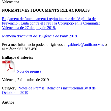
Valenciana.
NORMATIVES I DOCUMENTS RELACIONATS
Reglament de funcionament i règim interior de l’Agència de
Prevenció i Luita contra el Frau i la Corrupció en la Comunitat
Valenciana de 27 de juny de 2019.
Memèria d’activitat de l’Agència de l’any 2018.
Per a més informació podeu dirigir-vos a
gabinete@antifraucv.es
o
al teléfon 962 787 450
Enllaços d’interés:
Nota de premsa
València, 7 d’octubre de 2019
Category:
Notes de Premsa
,
Relacions institucionals
By
8 de
October de 2019
Author: