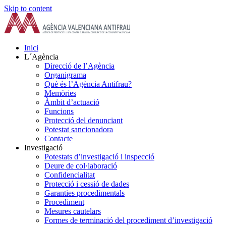
Skip to content
Inici
L´Agència
Direcció de l’Agència
Organigrama
Què és l’Agència Antifrau?
Memòries
Àmbit d’actuació
Funcions
Protecció del denunciant
Potestat sancionadora
Contacte
Investigació
Potestats d’investigació i inspecció
Deure de col·laboració
Confidencialitat
Protecció i cessió de dades
Garanties procedimentals
Procediment
Mesures cautelars
Formes de terminació del procediment d’investigació