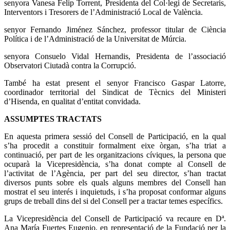
senyora Vanesa Felip Torrent, Presidenta del Col·legi de Secretaris,
Interventors i Tresorers de l’Administració Local de València.
senyor Fernando Jiménez Sánchez, professor titular de Ciència
Política i de l’Administració de la Universitat de Múrcia.
senyora Consuelo Vidal Hernandis, Presidenta de l’associació
Observatori Ciutadà contra la Corrupció.
També ha estat present el senyor Francisco Gaspar Latorre,
coordinador territorial del Sindicat de Tècnics del Ministeri
d’Hisenda, en qualitat d’entitat convidada.
ASSUMPTES TRACTATS
En aquesta primera sessió del Consell de Participació, en la qual
s’ha procedit a constituir formalment eixe òrgan, s’ha triat a
continuació, per part de les organitzacions cíviques, la persona que
ocuparà la Vicepresidència, s’ha donat compte al Consell de
l’activitat de l’Agència, per part del seu director, s’han tractat
diversos punts sobre els quals alguns membres del Consell han
mostrat el seu interés i inquietuds, i s’ha proposat conformar alguns
grups de treball dins del si del Consell per a tractar temes específics.
La Vicepresidència del Consell de Participació va recaure en Dª.
Ana María Fuertes Eugenio, en representació de la Fundació per la