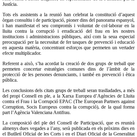
Justícia.
Tots els assistents a la reunió han celebrat la constitució d’aquest
òrgan consultiu i de participació, pioner dins del panorama espanyol,
i han manifestat el seu compromís i voluntat de col·laborar en la
lluita contra la corrupció i erradicació del frau en les nostres
institucions i administracions públiques, així com la seua especial
preocupació per la necessitat de fer tasques de prevenció i educació
en aquesta matèria, concentrant esforços que permeten un vertader
efecte multiplicador.
Referent a això, s’ha acordat la creació de dos grups de treball que
permeten concertar estratègies comunes dins de l’àmbit de la
protecció de les persones denunciants, i també en prevenció i ètica
pública.
Les conclusions dels citats grups de treball seran traslladades, a més
del propi Consell en ple, a la Xarxa Europea d’Agències de Lluita
contra el Frau i la Corrupció EPAC (The European Partners against
Corruption, Socis Europeus contra la corrupció), de la qual forma
part l’Agència Valenciana Antifrau.
La composició del ple del Consell de Participació, que es reunirà
almenys dues vegades a l’any, serà publicada en els pròxims dies en
el Butlletí Oficial de les Corts i en el Diari Oficial de la Generalitat