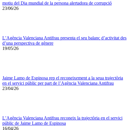
motiu del Dia mundial de la persona alertadora de corrupció
23/06/26
L’Agència Valenciana Antifrau presenta el seu balanç d’activitat des
d’una perspectiva de gènere
19/05/26
Jaime Lamo de Espinosa rep el reconeixement a la seua trajectòria
en el servici públic per part de l’Agència Valenciana Antifrau
23/04/26
L’Agència Valenciana Antifrau reconeix la trajectòria en el servici
públic de Jaime Lamo de Espinosa
16/04/26