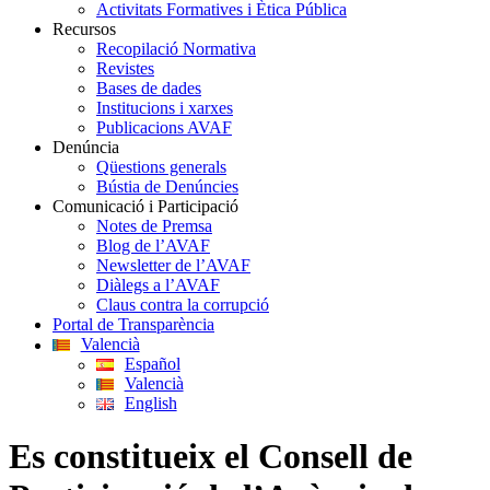
Activitats Formatives i Ètica Pública
Recursos
Recopilació Normativa
Revistes
Bases de dades
Institucions i xarxes
Publicacions AVAF
Denúncia
Qüestions generals
Bústia de Denúncies
Comunicació i Participació
Notes de Premsa
Blog de l’AVAF
Newsletter de l’AVAF
Diàlegs a l’AVAF
Claus contra la corrupció
Portal de Transparència
Valencià
Español
Valencià
English
Es constitueix el Consell de