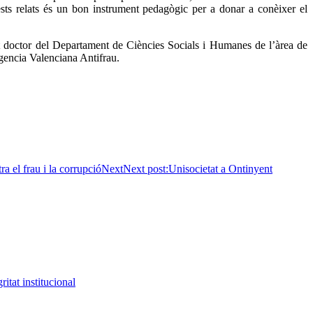
uests relats és un bon instrument pedagògic per a donar a conèixer el
t doctor del Departament de Ciències Socials i Humanes de l’àrea de
Agencia Valenciana Antifrau.
a el frau i la corrupció
Next
Next post:
Unisocietat a Ontinyent
itat institucional