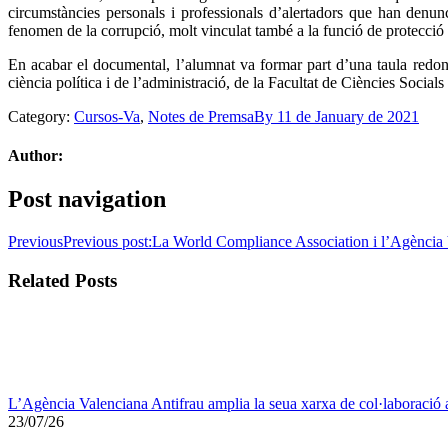
circumstàncies personals i professionals d’alertadors que han denunc
fenomen de la corrupció, molt vinculat també a la funció de protecció 
En acabar el documental, l’alumnat va formar part d’una taula redo
ciència política i de l’administració, de la Facultat de Ciències Soci
Category:
Cursos-Va
,
Notes de Premsa
By
11 de January de 2021
Author:
Post navigation
Previous
Previous post:
La World Compliance Association i l’Agència Val
Related Posts
L’Agència Valenciana Antifrau amplia la seua xarxa de col·laboració amb 
23/07/26