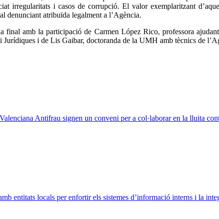
iat irregularitats i casos de corrupció. El valor exemplaritzant d’aq
al denunciant atribuïda legalment a l’Agència.
na final amb la participació de Carmen López Rico, professora ajudan
als i Jurídiques i de Lis Gaibar, doctoranda de la UMH amb tècnics de l’
enciana Antifrau signen un conveni per a col·laborar en la lluita contr
entitats locals per enfortir els sistemes d’informació interns i la integr