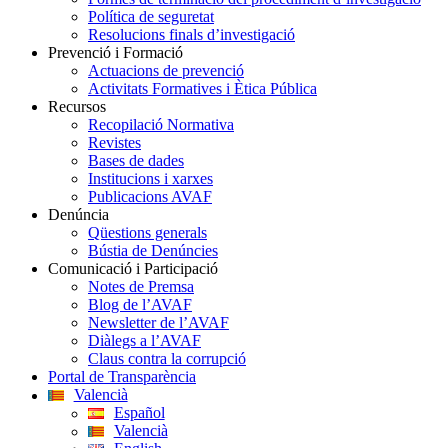
Política de seguretat
Resolucions finals d’investigació
Prevenció i Formació
Actuacions de prevenció
Activitats Formatives i Ètica Pública
Recursos
Recopilació Normativa
Revistes
Bases de dades
Institucions i xarxes
Publicacions AVAF
Denúncia
Qüestions generals
Bústia de Denúncies
Comunicació i Participació
Notes de Premsa
Blog de l’AVAF
Newsletter de l’AVAF
Diàlegs a l’AVAF
Claus contra la corrupció
Portal de Transparència
Valencià
Español
Valencià