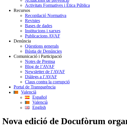
Actuacions de prevenció
Activitats Formatives i Ètica Pública
Recursos
Recopilació Normativa
Revistes
Bases de dades
Institucions i xarxes
Publicacions AVAF
Denúncia
Qüestions generals
Bústia de Denúncies
Comunicació i Participació
Notes de Premsa
Blog de l’AVAF
Newsletter de l’AVAF
Diàlegs a l’AVAF
Claus contra la corrupció
Portal de Transparència
Valencià
Español
Valencià
English
Nova edició de Docufòrum organ