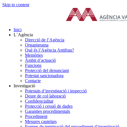
Skip to content
Inici
L´Agència
Direcció de l’Agència
Organigrama
Què és l’Agència Antifrau?
Memòries
Àmbit d’actuació
Funcions
Protecció del denunciant
Potestat sancionadora
Contacte
Investigació
Potestats d’investigació i inspecció
Deure de col·laboració
Confidencialitat
Protecció i cessió de dades
Garanties procedimentals
Procediment
Mesures cautelars
Formes de terminació del procediment d’investigació