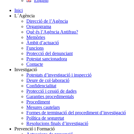
English
Inici
L´Agència
Direcció de l’Agència
Organigrama
Què és l’Agència Antifrau?
Memòries
Àmbit d’actuació
Funcions
Protecció del denunciant
Potestat sancionadora
Contacte
Investigació
Potestats d’investigació i inspecció
Deure de col·laboració
Confidencialitat
Protecció i cessió de dades
Garanties procedimentals
Procediment
Mesures cautelars
Formes de terminació del procediment d’investigació
Política de seguretat
Resolucions finals d’investigació
Prevenció i Formació