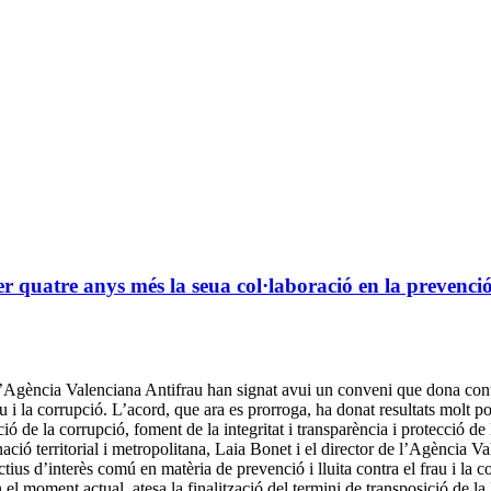
quatre anys més la seua col·laboració en la prevenció d
’Agència Valenciana Antifrau han signat avui un conveni que dona contin
au i la corrupció. L’acord, que ara es prorroga, ha donat resultats molt p
ó de la corrupció, foment de la integritat i transparència i protecció de 
ació territorial i metropolitana, Laia Bonet i el director de l’Agència Va
us d’interès comú en matèria de prevenció i lluita contra el frau i la c
el moment actual, atesa la finalització del termini de transposició de 