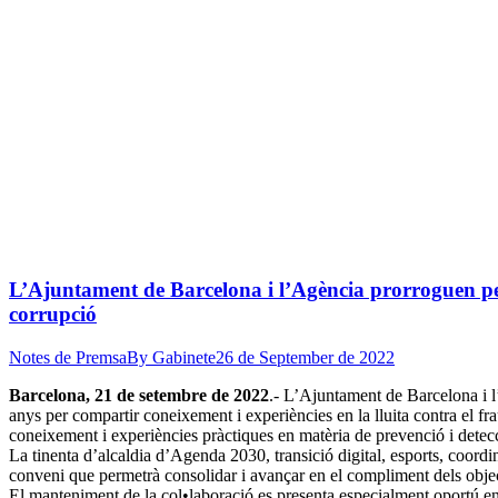
L’Ajuntament de Barcelona i l’Agència prorroguen per 
corrupció
Notes de Premsa
By
Gabinete
26 de September de 2022
Barcelona, 21 de setembre de 2022
.- L’Ajuntament de Barcelona i l
anys per compartir coneixement i experiències en la lluita contra el fr
coneixement i experiències pràctiques en matèria de prevenció i detecci
La tinenta d’alcaldia d’Agenda 2030, transició digital, esports, coordin
conveni que permetrà consolidar i avançar en el compliment dels objecti
El manteniment de la col•laboració es presenta especialment oportú en 