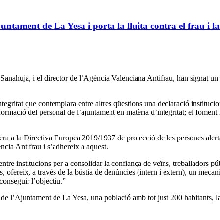
tament de La Yesa i porta la lluita contra el frau i la
Sanahuja, i el director de l’Agència Valenciana Antifrau, han signat un p
itat que contemplara entre altres qüestions una declaració institucional d
a formació del personal de l’ajuntament en matèria d’integritat; el foment i 
era a la Directiva Europea 2019/1937 de protecció de les persones ale
ncia Antifrau i s’adhereix a aquest.
tre institucions per a consolidar la confiança de veïns, treballadors púb
, ofereix, a través de la bústia de denúncies (intern i extern), un meca
conseguir l’objectiu.”
e de l’Ajuntament de La Yesa, una població amb tot just 200 habitants, 