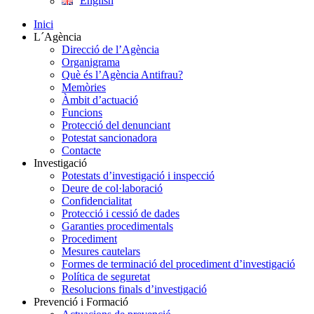
English
Inici
L´Agència
Direcció de l’Agència
Organigrama
Què és l’Agència Antifrau?
Memòries
Àmbit d’actuació
Funcions
Protecció del denunciant
Potestat sancionadora
Contacte
Investigació
Potestats d’investigació i inspecció
Deure de col·laboració
Confidencialitat
Protecció i cessió de dades
Garanties procedimentals
Procediment
Mesures cautelars
Formes de terminació del procediment d’investigació
Política de seguretat
Resolucions finals d’investigació
Prevenció i Formació