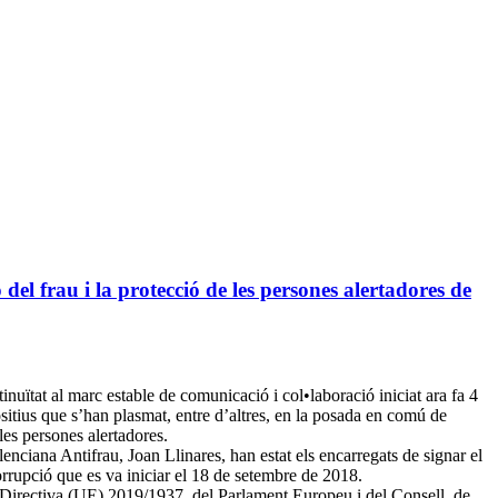
el frau i la protecció de les persones alertadores de
uïtat al marc estable de comunicació i col•laboració iniciat ara fa 4
ositius que s’han plasmat, entre d’altres, en la posada en comú de
les persones alertadores.
lenciana Antifrau, Joan Llinares, han estat els encarregats de signar el
orrupció que es va iniciar el 18 de setembre de 2018.
la Directiva (UE) 2019/1937, del Parlament Europeu i del Consell, de