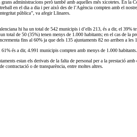
es grans administracions però també amb aquelles més xicotetes. En la
u treball en el dia a dia i per això des de l’Agència compten amb el nost
integritat pública”, va afegir Llinares.
nciana hi ha un total de 542 municipis i d’ells 213, és a dir, el 39% t
a un total de 50 (35%) tenen menys de 1.000 habitants; en el cas de la 
s’incrementa fins al 60% ja que dels 135 ajuntaments 82 no arriben a les 
el 61% és a dir, 4.991 municipis compten amb menys de 1.000 habitants.
ntaments estan els derivats de la falta de personal per a la prestació a
de contractació o de transparència, entre moltes altres.