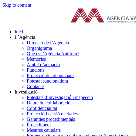
Skip to content
Inici
L´Agència
Direcció de l’Agència
Organigrama
Què és l’Agència Antifrau?
Memòries
Àmbit d’actuació
Funcions
Protecció del denunciant
Potestat sancionadora
Contacte
Investigació
Potestats d’investigació i inspecció
Deure de col·laboració
Confidencialitat
Protecció i cessió de dades
Garanties procedimentals
Procediment
Mesures cautelars
Formes de terminació del procediment d’investigació