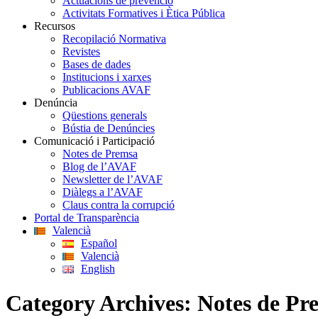
Actuacions de prevenció
Activitats Formatives i Ètica Pública
Recursos
Recopilació Normativa
Revistes
Bases de dades
Institucions i xarxes
Publicacions AVAF
Denúncia
Qüestions generals
Bústia de Denúncies
Comunicació i Participació
Notes de Premsa
Blog de l’AVAF
Newsletter de l’AVAF
Diàlegs a l’AVAF
Claus contra la corrupció
Portal de Transparència
Valencià
Español
Valencià
English
Category Archives:
Notes de Pr