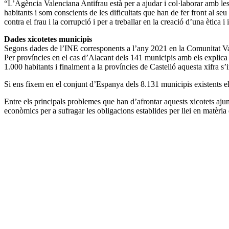
“L’Agència Valenciana Antifrau està per a ajudar i col·laborar amb l
habitants i som conscients de les dificultats que han de fer front al se
contra el frau i la corrupció i per a treballar en la creació d’una ètica i 
Dades xicotetes municipis
Segons dades de l’INE corresponents a l’any 2021 en la Comunitat Vale
Per províncies en el cas d’Alacant dels 141 municipis amb els explic
1.000 habitants i finalment a la províncies de Castelló aquesta xifra 
Si ens fixem en el conjunt d’Espanya dels 8.131 municipis existents 
Entre els principals problemes que han d’afrontar aquests xicotets aju
econòmics per a sufragar les obligacions establides per llei en matèria 