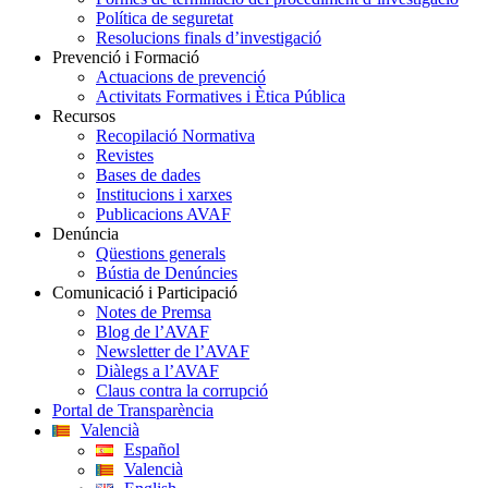
Política de seguretat
Resolucions finals d’investigació
Prevenció i Formació
Actuacions de prevenció
Activitats Formatives i Ètica Pública
Recursos
Recopilació Normativa
Revistes
Bases de dades
Institucions i xarxes
Publicacions AVAF
Denúncia
Qüestions generals
Bústia de Denúncies
Comunicació i Participació
Notes de Premsa
Blog de l’AVAF
Newsletter de l’AVAF
Diàlegs a l’AVAF
Claus contra la corrupció
Portal de Transparència
Valencià
Español
Valencià