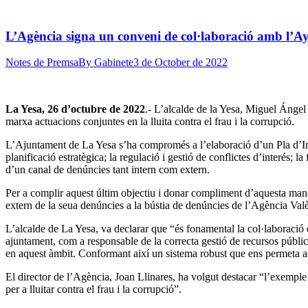
L’Agència signa un conveni de col·laboració amb l’Ayun
Notes de Premsa
By
Gabinete
3 de October de 2022
La Yesa, 26 d’octubre de 2022
.- L’alcalde de la Yesa, Miguel Ángel 
marxa actuacions conjuntes en la lluita contra el frau i la corrupció.
L’Ajuntament de La Yesa s’ha compromés a l’elaboració d’un Pla d’Integr
planificació estratègica; la regulació i gestió de conflictes d’interés; l
d’un canal de denúncies tant intern com extern.
Per a complir aquest últim objectiu i donar compliment d’aquesta man
extern de la seua denúncies a la bústia de denúncies de l’Agència Valè
L’alcalde de La Yesa, va declarar que “és fonamental la col·laboració en
ajuntament, com a responsable de la correcta gestió de recursos públics
en aquest àmbit. Conformant així un sistema robust que ens permeta a
El director de l’Agència, Joan Llinares, ha volgut destacar “l’exempl
per a lluitar contra el frau i la corrupció”.