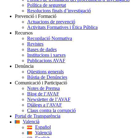
Política de seguretat
Resolucions finals d’investigació
Prevenció i Formació
Actuacions de prevenció
Activitats Formatives i Ètica Pública
Recursos
Recopilació Normativa
Revistes
Bases de dades
Institucions i xarxes
Publicacions AVAF
Denúncia
Qüestions generals
Bústia de Denúncies
Comunicació i Participació
Notes de Premsa
Blog de l’AVAF
Newsletter de l’AVAF
Diàlegs a l’AVAF
Claus contra la corrupció
Portal de Transparència
Valencià
Español
Valencià