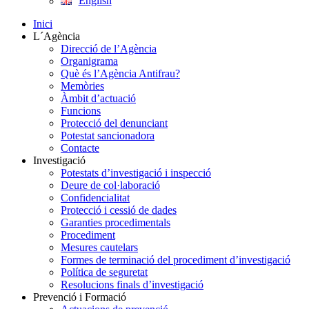
English
Inici
L´Agència
Direcció de l’Agència
Organigrama
Què és l’Agència Antifrau?
Memòries
Àmbit d’actuació
Funcions
Protecció del denunciant
Potestat sancionadora
Contacte
Investigació
Potestats d’investigació i inspecció
Deure de col·laboració
Confidencialitat
Protecció i cessió de dades
Garanties procedimentals
Procediment
Mesures cautelars
Formes de terminació del procediment d’investigació
Política de seguretat
Resolucions finals d’investigació
Prevenció i Formació