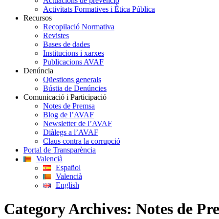
Actuacions de prevenció
Activitats Formatives i Ètica Pública
Recursos
Recopilació Normativa
Revistes
Bases de dades
Institucions i xarxes
Publicacions AVAF
Denúncia
Qüestions generals
Bústia de Denúncies
Comunicació i Participació
Notes de Premsa
Blog de l’AVAF
Newsletter de l’AVAF
Diàlegs a l’AVAF
Claus contra la corrupció
Portal de Transparència
Valencià
Español
Valencià
English
Category Archives:
Notes de Pr