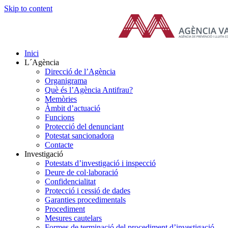
Skip to content
Inici
L´Agència
Direcció de l’Agència
Organigrama
Què és l’Agència Antifrau?
Memòries
Àmbit d’actuació
Funcions
Protecció del denunciant
Potestat sancionadora
Contacte
Investigació
Potestats d’investigació i inspecció
Deure de col·laboració
Confidencialitat
Protecció i cessió de dades
Garanties procedimentals
Procediment
Mesures cautelars
Formes de terminació del procediment d’investigació