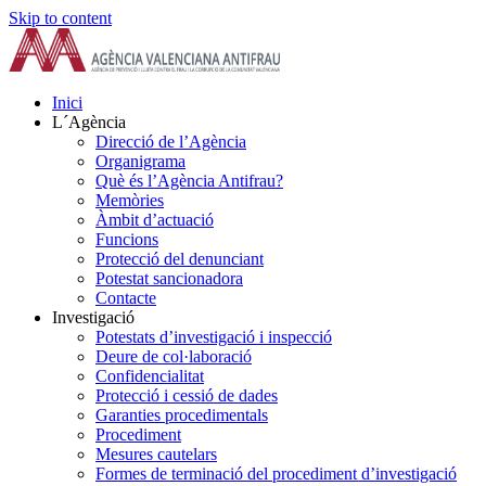
Skip to content
Inici
L´Agència
Direcció de l’Agència
Organigrama
Què és l’Agència Antifrau?
Memòries
Àmbit d’actuació
Funcions
Protecció del denunciant
Potestat sancionadora
Contacte
Investigació
Potestats d’investigació i inspecció
Deure de col·laboració
Confidencialitat
Protecció i cessió de dades
Garanties procedimentals
Procediment
Mesures cautelars
Formes de terminació del procediment d’investigació