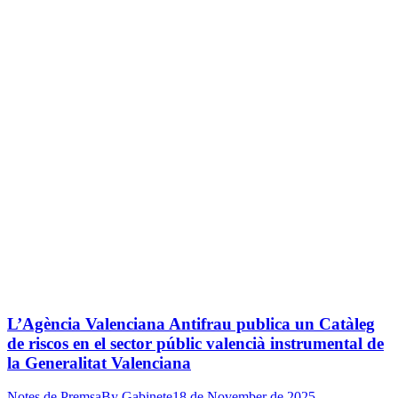
L’Agència Valenciana Antifrau publica un Catàleg
de riscos en el sector públic valencià instrumental de
la Generalitat Valenciana
Notes de Premsa
By
Gabinete
18 de November de 2025