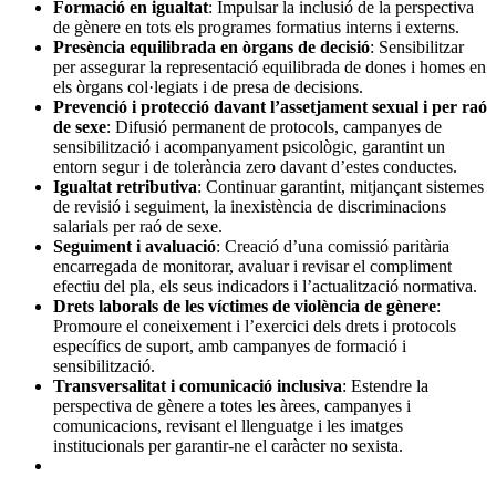
Formació en igualtat
: Impulsar la inclusió de la perspectiva
de gènere en tots els programes formatius interns i externs.
Presència equilibrada en òrgans de decisió
: Sensibilitzar
per assegurar la representació equilibrada de dones i homes en
els òrgans col·legiats i de presa de decisions.
Prevenció i protecció davant l’assetjament sexual i per raó
de sexe
: Difusió permanent de protocols, campanyes de
sensibilització i acompanyament psicològic, garantint un
entorn segur i de tolerància zero davant d’estes conductes.
Igualtat retributiva
: Continuar garantint, mitjançant sistemes
de revisió i seguiment, la inexistència de discriminacions
salarials per raó de sexe.
Seguiment i avaluació
: Creació d’una comissió paritària
encarregada de monitorar, avaluar i revisar el compliment
efectiu del pla, els seus indicadors i l’actualització normativa.
Drets laborals de les víctimes de violència de gènere
:
Promoure el coneixement i l’exercici dels drets i protocols
específics de suport, amb campanyes de formació i
sensibilització.
Transversalitat i comunicació inclusiva
: Estendre la
perspectiva de gènere a totes les àrees, campanyes i
comunicacions, revisant el llenguatge i les imatges
institucionals per garantir-ne el caràcter no sexista.