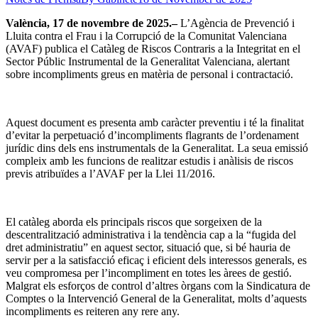
València, 17 de novembre de 2025.–
L’Agència de Prevenció i
Lluita contra el Frau i la Corrupció de la Comunitat Valenciana
(AVAF) publica el Catàleg de Riscos Contraris a la Integritat en el
Sector Públic Instrumental de la Generalitat Valenciana, alertant
sobre incompliments greus en matèria de personal i contractació.
Aquest document es presenta amb caràcter preventiu i té la finalitat
d’evitar la perpetuació d’incompliments flagrants de l’ordenament
jurídic dins dels ens instrumentals de la Generalitat. La seua emissió
compleix amb les funcions de realitzar estudis i anàlisis de riscos
previs atribuïdes a l’AVAF per la Llei 11/2016.
El catàleg aborda els principals riscos que sorgeixen de la
descentralització administrativa i la tendència cap a la “fugida del
dret administratiu” en aquest sector, situació que, si bé hauria de
servir per a la satisfacció eficaç i eficient dels interessos generals, es
veu compromesa per l’incompliment en totes les àrees de gestió.
Malgrat els esforços de control d’altres òrgans com la Sindicatura de
Comptes o la Intervenció General de la Generalitat, molts d’aquests
incompliments es reiteren any rere any.