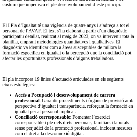
costum que impedisca el ple desenvolupament d’este principi.
El I Pla d’Igualtat té una vigència de quatre anys i s’adreça a tot el
personal de l’AVAF. El text s’ha elaborat a partir d’un diagnòstic
participatiu detallat, realitzat al maig de 2023, on va intervenir tota la
plantilla, emprant metodologies quantitatives i qualitatives. El
diagnòstic va identificar com a àrees susceptibles de millora la
formació específica en igualtat o la percepció que la conciliació pot
afectar les oportunitats professionals d’alguns treballadors.
El pla incorpora 19 línies d’actuació articulades en els següents
eixos estratègics:
Accés a l’ocupació i desenvolupament de carrera
professional
: Garantir procediments i òrgans de provisió amb
perspectiva d’igualtat i transparència, reforçant la formació en
igualtat per al personal implicat.
Conciliació corresponsable
: Fomentar l’exercici
corresponsable i ple dels drets personals, familiars i laborals
sense perjudici de la promoció professional, incloent mesures
com el dret a la desconnexió digital.