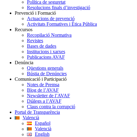
Política de seguretat
Resolucions finals d’investigació
Prevenció i Formació
Actuacions de prevenció
Activitats Formatives i Ètica Pública
Recursos
Recopilació Normativa
Revistes
Bases de dades
Institucions i xarxes
Publicacions AVAF
Denúncia
Qüestions generals
Bústia de Denúncies
Comunicació i Participació
Notes de Premsa
Blog de l’AVAF
Newsletter de l’AVAF
Diàlegs a l’AVAF
Claus contra la corrupció
Portal de Transparència
Valencià
Español
Valencià
English