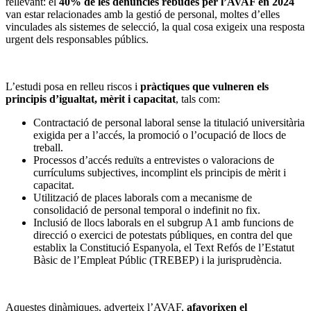
rellevant: el
40% de les denúncies rebudes per l’AVAF en 2024
van estar relacionades amb la gestió de personal, moltes d’elles
vinculades als sistemes de selecció, la qual cosa exigeix una resposta
urgent dels responsables públics.
L’estudi posa en relleu riscos i
pràctiques que vulneren els
principis d’igualtat, mèrit i capacitat
, tals com:
Contractació de personal laboral sense la titulació universitària
exigida per a l’accés, la promoció o l’ocupació de llocs de
treball.
Processos d’accés reduïts a entrevistes o valoracions de
currículums subjectives, incomplint els principis de mèrit i
capacitat.
Utilització de places laborals com a mecanisme de
consolidació de personal temporal o indefinit no fix.
Inclusió de llocs laborals en el subgrup A1 amb funcions de
direcció o exercici de potestats públiques, en contra del que
establix la Constitució Espanyola, el Text Refós de l’Estatut
Bàsic de l’Empleat Públic (TREBEP) i la jurisprudència.
Aquestes dinàmiques, adverteix l’AVAF,
afavorixen el