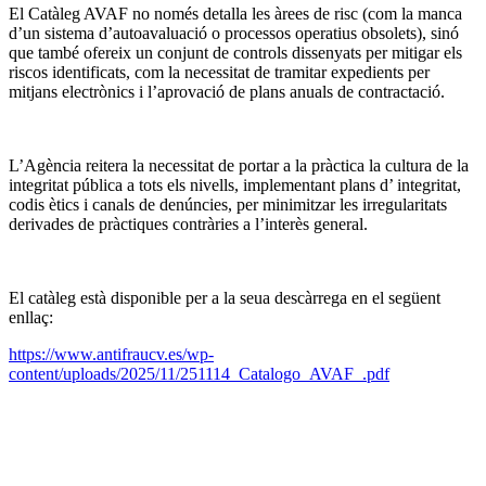
El Catàleg AVAF no només detalla les àrees de risc (com la manca
d’un sistema d’autoavaluació o processos operatius obsolets), sinó
que també ofereix un conjunt de controls dissenyats per mitigar els
riscos identificats, com la necessitat de tramitar expedients per
mitjans electrònics i l’aprovació de plans anuals de contractació.
L’Agència reitera la necessitat de portar a la pràctica la cultura de la
integritat pública a tots els nivells, implementant plans d’ integritat,
codis ètics i canals de denúncies, per minimitzar les irregularitats
derivades de pràctiques contràries a l’interès general.
El catàleg està disponible per a la seua descàrrega en el següent
enllaç:
https://www.antifraucv.es/wp-
content/uploads/2025/11/251114_Catalogo_AVAF_.pdf