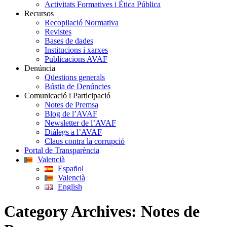
Activitats Formatives i Ètica Pública
Recursos
Recopilació Normativa
Revistes
Bases de dades
Institucions i xarxes
Publicacions AVAF
Denúncia
Qüestions generals
Bústia de Denúncies
Comunicació i Participació
Notes de Premsa
Blog de l’AVAF
Newsletter de l’AVAF
Diàlegs a l’AVAF
Claus contra la corrupció
Portal de Transparència
Valencià
Español
Valencià
English
Category Archives:
Notes de