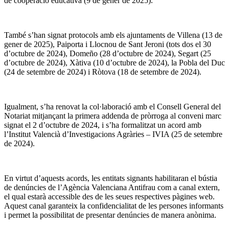
de cooperació educativa (9 de gener de 2025).
També s’han signat protocols amb els ajuntaments de Villena (13 de
gener de 2025), Paiporta i Llocnou de Sant Jeroni (tots dos el 30
d’octubre de 2024), Domeño (28 d’octubre de 2024), Segart (25
d’octubre de 2024), Xàtiva (10 d’octubre de 2024), la Pobla del Duc
(24 de setembre de 2024) i Ròtova (18 de setembre de 2024).
Igualment, s’ha renovat la col·laboració amb el Consell General del
Notariat mitjançant la primera addenda de pròrroga al conveni marc
signat el 2 d’octubre de 2024, i s’ha formalitzat un acord amb
l’Institut Valencià d’Investigacions Agràries – IVIA (25 de setembre
de 2024).
En virtut d’aquests acords, les entitats signants habilitaran el bústia
de denúncies de l’Agència Valenciana Antifrau com a canal extern,
el qual estarà accessible des de les seues respectives pàgines web.
Aquest canal garanteix la confidencialitat de les persones informants
i permet la possibilitat de presentar denúncies de manera anònima.