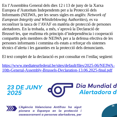
En l’Assemblea General dels dies 12 i 13 de juny de la Xarxa
Europea d’Autoritats Independents per a la Protecció dels
Informants (NEIWA, per les seues sigles en anglés:
Network of
European Integrity and Whistleblowing Authorities
), es va
reconéixer la tasca de l’AVAF en matèria de protecció de persones
alertadores. En la trobada, a més, s’aprovà la Declaració de
Brussel·les, que reafirma els principis d’independència i cooperació
compartits pels membres de NEIWA per a la defensa efectiva de les
persones informants i commina els estats a reforçar els sistemes
tècnics d’alerta i les garanties en la protecció dels denunciants.
El text complet de la declaració es pot consultar en l’enllaç següent:
https://www.mediateurfederal.be/sites/default/files/2025-06/NEIWA-
10th-General-Assembly-Brussels-Declaration-13.06.2025-final.pdf