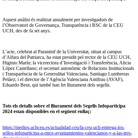
Aquest anàlisi és realitzat anualment per investigadors de
l’Observatori de Governança, Transparència i RSC de la CEU
UCH, des de fa set anys.
L’acte, celebrat al Paranimf de la Universitat, situat al campus
d’Alfara del Patriarca, ha estat presidit pel rector de la CEU UCH,
Higinio Marín; la vicerectora d’Investigació i Transferència, Alicia
López Castellano; el secretari autonòmic de Relacions Institucionals
i Transparència de la Generalitat Valenciana, Santiago Lumbreras
Peláez; i el director de l’Agència Valenciana Antifrau (AVAF),
Eduardo Beut, qui també han fet lliurament dels segells.
Tots els detalls sobre el lliurament dels Segells Infoparticipa
2024 estan disponibles en el següent enllaç:
https://medios.uchceu.es/actualidad-ceu/la-ceu-uch-entrega-los-
sellos-infoparticipa-a-once-ayuntamientos-valencianos-y-a-las-tres-