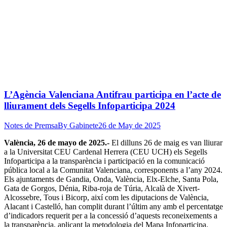
L’Agència Valenciana Antifrau participa en l’acte de
lliurament dels Segells Infoparticipa 2024
Notes de Premsa
By
Gabinete
26 de May de 2025
València, 26 de mayo de 2025.-
El dilluns 26 de maig es van lliurar
a la Universitat CEU Cardenal Herrera (CEU UCH) els Segells
Infoparticipa a la transparència i participació en la comunicació
pública local a la Comunitat Valenciana, corresponents a l’any 2024.
Els ajuntaments de Gandia, Onda, València, Elx-Elche, Santa Pola,
Gata de Gorgos, Dénia, Riba-roja de Túria, Alcalà de Xivert-
Alcossebre, Tous i Bicorp, així com les diputacions de València,
Alacant i Castelló, han complit durant l’últim any amb el percentatge
d’indicadors requerit per a la concessió d’aquests reconeixements a
la transparència, aplicant la metodologia del Mapa Infoparticipa.