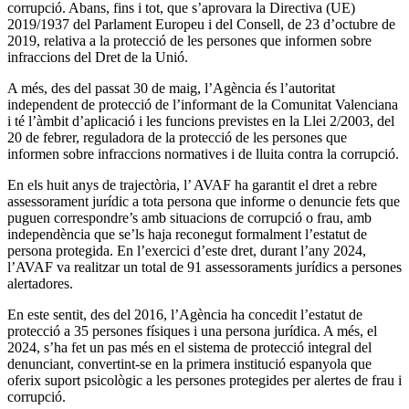
corrupció. Abans, fins i tot, que s’aprovara la Directiva (UE)
2019/1937 del Parlament Europeu i del Consell, de 23 d’octubre de
2019, relativa a la protecció de les persones que informen sobre
infraccions del Dret de la Unió.
A més, des del passat 30 de maig, l’Agència és l’autoritat
independent de protecció de l’informant de la Comunitat Valenciana
i té l’àmbit d’aplicació i les funcions previstes en la Llei 2/2003, del
20 de febrer, reguladora de la protecció de les persones que
informen sobre infraccions normatives i de lluita contra la corrupció.
En els huit anys de trajectòria, l’ AVAF ha garantit el dret a rebre
assessorament jurídic a tota persona que informe o denuncie fets que
puguen correspondre’s amb situacions de corrupció o frau, amb
independència que se’ls haja reconegut formalment l’estatut de
persona protegida. En l’exercici d’este dret, durant l’any 2024,
l’AVAF va realitzar un total de 91 assessoraments jurídics a persones
alertadores.
En este sentit, des del 2016, l’Agència ha concedit l’estatut de
protecció a 35 persones físiques i una persona jurídica. A més, el
2024, s’ha fet un pas més en el sistema de protecció integral del
denunciant, convertint-se en la primera institució espanyola que
oferix suport psicològic a les persones protegides per alertes de frau i
corrupció.