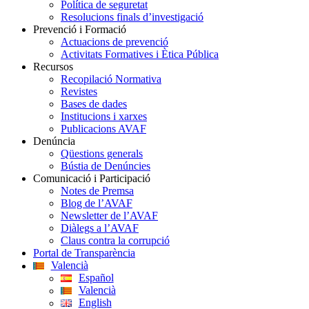
Política de seguretat
Resolucions finals d’investigació
Prevenció i Formació
Actuacions de prevenció
Activitats Formatives i Ètica Pública
Recursos
Recopilació Normativa
Revistes
Bases de dades
Institucions i xarxes
Publicacions AVAF
Denúncia
Qüestions generals
Bústia de Denúncies
Comunicació i Participació
Notes de Premsa
Blog de l’AVAF
Newsletter de l’AVAF
Diàlegs a l’AVAF
Claus contra la corrupció
Portal de Transparència
Valencià
Español
Valencià
English