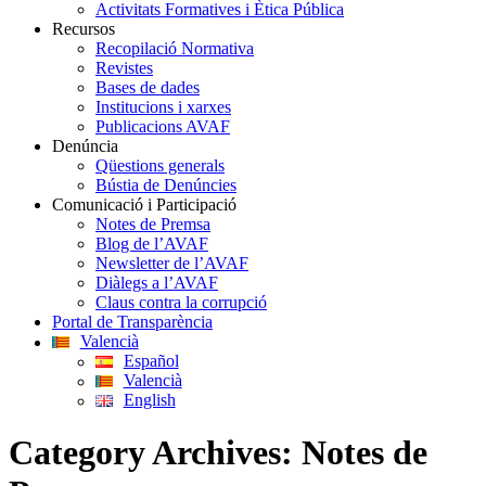
Activitats Formatives i Ètica Pública
Recursos
Recopilació Normativa
Revistes
Bases de dades
Institucions i xarxes
Publicacions AVAF
Denúncia
Qüestions generals
Bústia de Denúncies
Comunicació i Participació
Notes de Premsa
Blog de l’AVAF
Newsletter de l’AVAF
Diàlegs a l’AVAF
Claus contra la corrupció
Portal de Transparència
Valencià
Español
Valencià
English
Category Archives:
Notes de