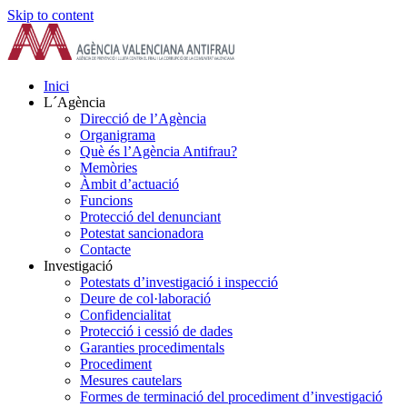
Skip to content
Inici
L´Agència
Direcció de l’Agència
Organigrama
Què és l’Agència Antifrau?
Memòries
Àmbit d’actuació
Funcions
Protecció del denunciant
Potestat sancionadora
Contacte
Investigació
Potestats d’investigació i inspecció
Deure de col·laboració
Confidencialitat
Protecció i cessió de dades
Garanties procedimentals
Procediment
Mesures cautelars
Formes de terminació del procediment d’investigació