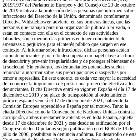
2019/1937 del Parlamento Europeo y del Consejo de 23 de octubre
de 2019 relativa a la protección de las personas que informen sobre
infracciones del Derecho de la Unión, denominada comúnmente
Directiva Whistleblower, advierte, en sus primeras líneas, que las
personas que trabajan para una organización pública o privada, o
están en contacto con ella en el contexto de sus actividades
laborales, son a menudo las primeras en tener conocimiento de
amenazas o perjuicios para el interés público que surgen en ese
contexto. Al informar sobre infracciones, dichas personas actúan
como denunciantes y por ello desempeñan un papel clave a la hora
de descubrir y prevenir irregularidades y de proteger el bienestar de
la sociedad. Sin embargo, los denunciantes potenciales suelen
renunciar a informar sobre sus preocupaciones o sospechas por
temor a represalias. En este entorno, es cada vez mayor la necesidad
de reconocer la importancia de prestar una protección efectiva a los
denunciantes. Dicha Directiva entró en vigor en España el día 17 de
diciembre de 2019 y su plazo de transposición al ordenamiento
jurídico español venció el 17 de diciembre de 2021, habiendo la
Comisión Europea reprendido a España por tal motivo. Tanto la
citada Directiva como la Convención de Naciones Unidas contra la
corrupción, ambas directamente aplicables en toda España, aquella
desde 17 de diciembre de 2021 y esta desde su ratificación por el
Congreso de los Diputados según publicación en el BOE de 19 de
julio de 2006, posibilitan la denuncia anónima. En desarrollo de esta
Convención de Naciones Unidas y anticipándose a la citada