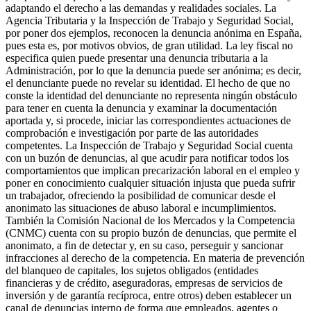
adaptando el derecho a las demandas y realidades sociales. La
Agencia Tributaria y la Inspección de Trabajo y Seguridad Social,
por poner dos ejemplos, reconocen la denuncia anónima en España,
pues esta es, por motivos obvios, de gran utilidad. La ley fiscal no
especifica quien puede presentar una denuncia tributaria a la
Administración, por lo que la denuncia puede ser anónima; es decir,
el denunciante puede no revelar su identidad. El hecho de que no
conste la identidad del denunciante no representa ningún obstáculo
para tener en cuenta la denuncia y examinar la documentación
aportada y, si procede, iniciar las correspondientes actuaciones de
comprobación e investigación por parte de las autoridades
competentes. La Inspección de Trabajo y Seguridad Social cuenta
con un buzón de denuncias, al que acudir para notificar todos los
comportamientos que implican precarización laboral en el empleo y
poner en conocimiento cualquier situación injusta que pueda sufrir
un trabajador, ofreciendo la posibilidad de comunicar desde el
anonimato las situaciones de abuso laboral e incumplimientos.
También la Comisión Nacional de los Mercados y la Competencia
(CNMC) cuenta con su propio buzón de denuncias, que permite el
anonimato, a fin de detectar y, en su caso, perseguir y sancionar
infracciones al derecho de la competencia. En materia de prevención
del blanqueo de capitales, los sujetos obligados (entidades
financieras y de crédito, aseguradoras, empresas de servicios de
inversión y de garantía recíproca, entre otros) deben establecer un
canal de denuncias interno de forma que empleados, agentes o