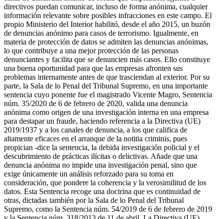
directivos puedan comunicar, incluso de forma anónima, cualquier
información relevante sobre posibles infracciones en este campo. El
propio Ministerio del Interior habilitó, desde el año 2015, un buzón
de denuncias anónimo para casos de terrorismo. Igualmente, en
materia de protección de datos se admiten las denuncias anónimas,
lo que contribuye a una mejor protección de las personas
denunciantes y facilita que se denuncien más casos. Ello constituye
una buena oportunidad para que las empresas afronten sus
problemas internamente antes de que trasciendan al exterior. Por su
parte, la Sala de lo Penal del Tribunal Supremo, en una importante
sentencia cuyo ponente fue el magistrado Vicente Magro, Sentencia
núm. 35/2020 de 6 de febrero de 2020, valida una denuncia
anónima como origen de una investigación interna en una empresa
para destapar un fraude, haciendo referencia a la Directiva (UE)
2019/1937 y a los canales de denuncia, a los que califica de
altamente eficaces en el arranque de la notitia criminis, pues
propician -dice la sentencia, la debida investigación policial y el
descubrimiento de prácticas ilícitas o delictivas. Añade que una
denuncia anónima no impide una investigación penal, sino que
exige únicamente un análisis reforzado para su toma en
consideración, que pondere la coherencia y la verosimilitud de los
datos. Esta Sentencia recoge una doctrina que es continuidad de
otras, dictadas también por la Sala de lo Penal del Tribunal
Supremo, como la Sentencia núm. 54/2019 de 6 de febrero de 2019
y la Sentencia núm. 318/2013 de 11 de abril. La Directiva (UE)