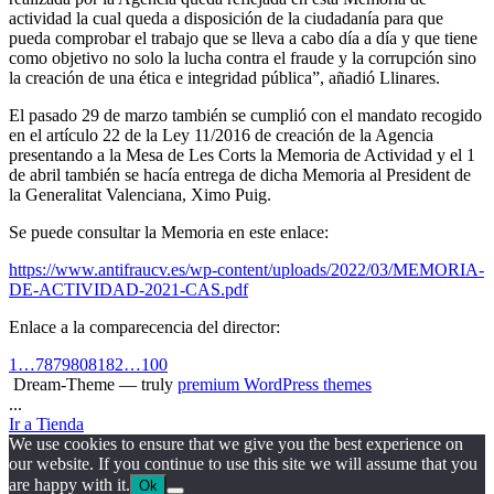
actividad la cual queda a disposición de la ciudadanía para que
pueda comprobar el trabajo que se lleva a cabo día a día y que tiene
como objetivo no solo la lucha contra el fraude y la corrupción sino
la creación de una ética e integridad pública”, añadió Llinares.
El pasado 29 de marzo también se cumplió con el mandato recogido
en el artículo 22 de la Ley 11/2016 de creación de la Agencia
presentando a la Mesa de Les Corts la Memoria de Actividad y el 1
de abril también se hacía entrega de dicha Memoria al President de
la Generalitat Valenciana, Ximo Puig.
Se puede consultar la Memoria en este enlace:
https://www.antifraucv.es/wp-content/uploads/2022/03/MEMORIA-
DE-ACTIVIDAD-2021-CAS.pdf
Enlace a la comparecencia del director:
1
…
78
79
80
81
82
…
100
Dream-Theme — truly
premium WordPress themes
...
Ir a Tienda
We use cookies to ensure that we give you the best experience on
our website. If you continue to use this site we will assume that you
are happy with it.
Ok