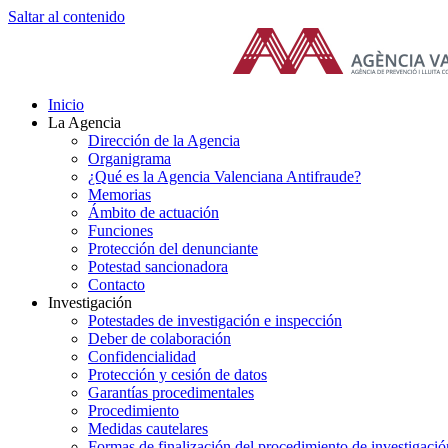
Saltar al contenido
Inicio
La Agencia
Dirección de la Agencia
Organigrama
¿Qué es la Agencia Valenciana Antifraude?
Memorias
Ámbito de actuación
Funciones
Protección del denunciante
Potestad sancionadora
Contacto
Investigación
Potestades de investigación e inspección
Deber de colaboración
Confidencialidad
Protección y cesión de datos
Garantías procedimentales
Procedimiento
Medidas cautelares
Formas de finalización del procedimiento de investigació