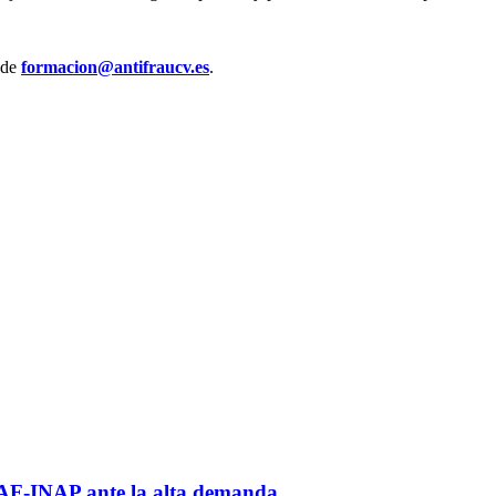
 de
formacion@antifraucv.es
.
VAF-INAP ante la alta demanda