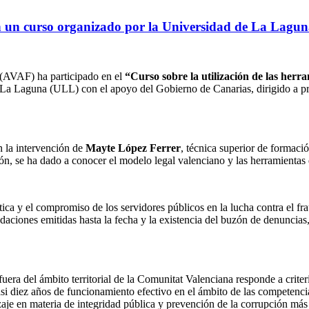
n un curso organizado por la Universidad de La Lagu
(AVAF) ha participado en el
“Curso sobre la utilización de las herr
La Laguna (ULL) con el apoyo del Gobierno de Canarias, dirigido a pro
n la intervención de
Mayte López Ferrer
, técnica superior de formaci
ón, se ha dado a conocer el modelo legal valenciano y las herramientas
 ética y el compromiso de los servidores públicos en la lucha contra el f
daciones emitidas hasta la fecha y la existencia del buzón de denuncia
era del ámbito territorial de la Comunitat Valenciana responde a criterio
asi diez años de funcionamiento efectivo en el ámbito de las competenc
je en materia de integridad pública y prevención de la corrupción más al