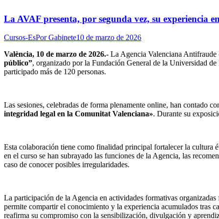
La AVAF presenta, por segunda vez, su experiencia e
Cursos-Es
Por
Gabinete
10 de marzo de 2026
València, 10 de marzo de 2026.-
La Agencia Valenciana Antifraude 
público”
, organizado por la Fundación General de la Universidad de 
participado más de 120 personas.
Las sesiones, celebradas de forma plenamente online, han contado co
integridad legal en la Comunitat Valenciana»
. Durante su exposici
Esta colaboración tiene como finalidad principal fortalecer la cultura
en el curso se han subrayado las funciones de la Agencia, las recomen
caso de conocer posibles irregularidades.
La participación de la Agencia en actividades formativas organizadas fu
permite compartir el conocimiento y la experiencia acumulados tras c
reafirma su compromiso con la sensibilización, divulgación y aprendiza