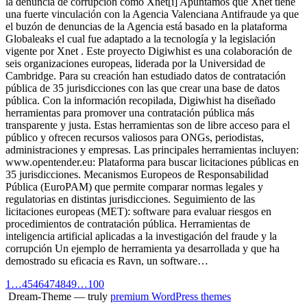
la denuncia de corrupción como Xnet[i] Apuntamos que Xnet tiene
una fuerte vinculación con la Agencia Valenciana Antifraude ya que
el buzón de denuncias de la Agencia está basado en la plataforma
Globaleaks el cual fue adaptado a la tecnología y la legislación
vigente por Xnet . Este proyecto Digiwhist es una colaboración de
seis organizaciones europeas, liderada por la Universidad de
Cambridge. Para su creación han estudiado datos de contratación
pública de 35 jurisdicciones con las que crear una base de datos
pública. Con la información recopilada, Digiwhist ha diseñado
herramientas para promover una contratación pública más
transparente y justa. Estas herramientas son de libre acceso para el
público y ofrecen recursos valiosos para ONGs, periodistas,
administraciones y empresas. Las principales herramientas incluyen:
www.opentender.eu: Plataforma para buscar licitaciones públicas en
35 jurisdicciones. Mecanismos Europeos de Responsabilidad
Pública (EuroPAM) que permite comparar normas legales y
regulatorias en distintas jurisdicciones. Seguimiento de las
licitaciones europeas (MET): software para evaluar riesgos en
procedimientos de contratación pública. Herramientas de
inteligencia artificial aplicadas a la investigación del fraude y la
corrupción Un ejemplo de herramienta ya desarrollada y que ha
demostrado su eficacia es Ravn, un software…
1
…
45
46
47
48
49
…
100
Dream-Theme — truly
premium WordPress themes