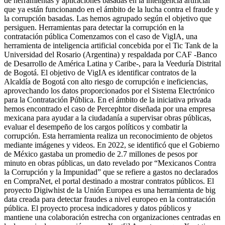
de herramientas y aplicaciones basadas en la inteligencia artificial
que ya están funcionando en el ámbito de la lucha contra el fraude y
la corrupción basadas. Las hemos agrupado según el objetivo que
persiguen. Herramientas para detectar la corrupción en la
contratación pública Comenzamos con el caso de VigIA, una
herramienta de inteligencia artificial concebida por el Tic Tank de la
Universidad del Rosario (Argentina) y respaldada por CAF -Banco
de Desarrollo de América Latina y Caribe-, para la Veeduría Distrital
de Bogotá. El objetivo de VigIA es identificar contratos de la
Alcaldía de Bogotá con alto riesgo de corrupción e ineficiencias,
aprovechando los datos proporcionados por el Sistema Electrónico
para la Contratación Pública. En el ámbito de la iniciativa privada
hemos encontrado el caso de Percephtor diseñada por una empresa
mexicana para ayudar a la ciudadanía a supervisar obras públicas,
evaluar el desempeño de los cargos políticos y combatir la
corrupción. Esta herramienta realiza un reconocimiento de objetos
mediante imágenes y videos. En 2022, se identificó que el Gobierno
de México gastaba un promedio de 2.7 millones de pesos por
minuto en obras públicas, un dato revelado por “Mexicanos Contra
la Corrupción y la Impunidad” que se refiere a gastos no declarados
en CompraNet, el portal destinado a mostrar contratos públicos. El
proyecto Digiwhist de la Unión Europea es una herramienta de big
data creada para detectar fraudes a nivel europeo en la contratación
pública. El proyecto procesa indicadores y datos públicos y
mantiene una colaboración estrecha con organizaciones centradas en