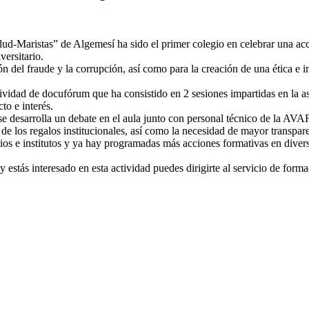
lud-Maristas” de Algemesí ha sido el primer colegio en celebrar una ac
versitario.
ón del fraude y la corrupción, así como para la creación de una ética e
ividad de docufórum que ha consistido en 2 sesiones impartidas en la as
o e interés.
e desarrolla un debate en el aula junto con personal técnico de la AVA
 de los regalos institucionales, así como la necesidad de mayor transpa
os e institutos y ya hay programadas más acciones formativas en divers
y estás interesado en esta actividad puedes dirigirte al servicio de for