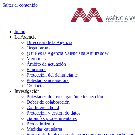
Saltar al contenido
Inicio
La Agencia
Dirección de la Agencia
Organigrama
¿Qué es la Agencia Valenciana Antifraude?
Memorias
Ámbito de actuación
Funciones
Protección del denunciante
Potestad sancionadora
Contacto
Investigación
Potestades de investigación e inspección
Deber de colaboración
Confidencialidad
Protección y cesión de datos
Garantías procedimentales
Procedimiento
Medidas cautelares
Formas de finalización del procedimiento de investigació