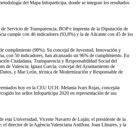
etodología del Mapa Infoparticipa, donde se integran los resultados
e de Servicio de Transparencia, BOP e imprenta de la Diputación de
cia cumple con 46 indicadores (93,8%) y la de Alicante con 45 de los
 de cumplimiento (98%). Su concejal de Juventud, Innovación y
Plana, con 50 indicadores, han alcanzado un 96% de cumplimiento. En
ipación Ciudadana, Transparencia y Responsabilidad Social del
to de Valencia; Ignasi García, concejal del Ayuntamiento de
e Datos, y Mar León, técnica de Modernización y Responsable de
 premiados hoy en la CEU UCH. Melania Ivars Rojas, concejala
cogido los sellos Infoparticipa 2020 en representación de sus
de esta Universidad, Vicente Navarro de Luján; el presidente de la
 el director de la Agència Valenciana Antifrau, Joan Llinares, y la