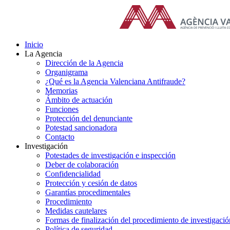
Saltar
al
contenido
Inicio
La Agencia
Dirección de la Agencia
Organigrama
¿Qué es la Agencia Valenciana Antifraude?
Memorias
Ámbito de actuación
Funciones
Protección del denunciante
Potestad sancionadora
Contacto
Investigación
Potestades de investigación e inspección
Deber de colaboración
Confidencialidad
Protección y cesión de datos
Garantías procedimentales
Procedimiento
Medidas cautelares
Formas de finalización del procedimiento de investigació
Política de seguridad