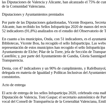
las Diputaciones de Valencia y Alicante, han alcanzado el 75% de cum
de la Comunidad Valenciana.
Diputaciones y Ayuntamientos premiados
Por parte de las Diputaciones galardonadas, Vicente Boquera, Secreta
Alicante, han recibido los Sellos Infoparticipa 2020 de manos del r
52 indicadores (91,8%) analizados en el estudio del Observatorio d
En cuanto a los municipios, Onda, con 51 indicadores, es el ayunta
Bibliotecas, Vicente Bou, ha recogido el sello Infoparticipa. Las we
representación de estos municipios han recogido el sello Infoparticip
Ayuntamiento de Elche; Pilar de la Torre, jefa de Sección de Transpa
Castellón; y, por parte del Ayuntamiento de Gandia, Gloria Sanmigu
Transparencia.
Denia, con 47 indicadores y un 90% de cumplimiento, y Rafelbunyol,
delegada en materia de Igualdad y Políticas Inclusivas del Ayuntamien
consistorios.
Acto de entrega
El acto de entrega de los sellos Infoparticipa 2020, celebrado esta m
Diputación de Valencia, Toni Gaspar; el secretario autonómico de Parti
vocal del Consell de Transparència de la Generalitat Valenciana, Emil