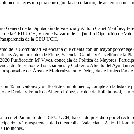
plimiento necesario para conseguir la acreditación, de acuerdo con la m
rio General de la Diputación de Valencia y Antoni Canet Martínez, Jef
ector de la CEU UCH, Vicente Navarro de Luján. La Diputación de Valen
e Transparencia de la CEU UCH.
miento de la Comunidad Valenciana que cuenta con un mayor porcentaje
bs de los Ayuntamientos de Elche, Valencia, Gandía y Castellón de la 
a 2020 Purificación Mª Vives, concejala de Política de Mayores, Partic
rencia del Servicio de Transparencia y Gobierno Abierto del Ayuntamien
el, responsable del Área de Modernización y Delegada de Protección d
 con 45 indicadores y un 86% de cumplimiento, completan la lista de
to de Denia, y Francisco Alberto López, alcalde de Rafelbunyol, han re
añana en el Paraninfo de la CEU UCH, ha estado presidido por el rector 
cipación y Transparencia de la Generalitat Valenciana, Antoni Llorente;
ia Bolinches.