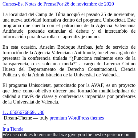
Cursos-Es
,
Notas de Prensa
Por
26 de noviembre de 2020
La localidad del Camp de Túria acogió el pasado 25 de noviembre,
una nueva actividad formativa dentro del programa Unisocietat. Este
programa que cuenta con el patrocinio de la Agencia Valenciana
Antifraude, pretende estimular el debate y el intercambio de
información para desarrollar el aprendizaje mutuo.
En esta ocasión, Anselm Bodoque Arribas, jefe de servicio de
formación de la Agencia Valenciana Antifraude, fue el encargado de
presentar la conferencia titulada “¿Funciona realmente esto de la
transparencia, o es solo una moda?” a cargo de Lorenzo Cotino
Hueso del Departamento de Derecho Constitucional, Ciencia
Política y de la Administración de la Universitat de València.
El programa Unisocietat, patrocinado por la AVAF, es un proyecto
que tiene como objetivo ofrecer una formación multidisciplinar de
calidad a través de clases y conferencias impartidas por profesores
de la Universitat de València.
1
…
65
66
67
68
69
…
86
Dream-Theme — truly
premium WordPress themes
...
Ir a Tienda
We use cookies to ensure that we give you the best experience on