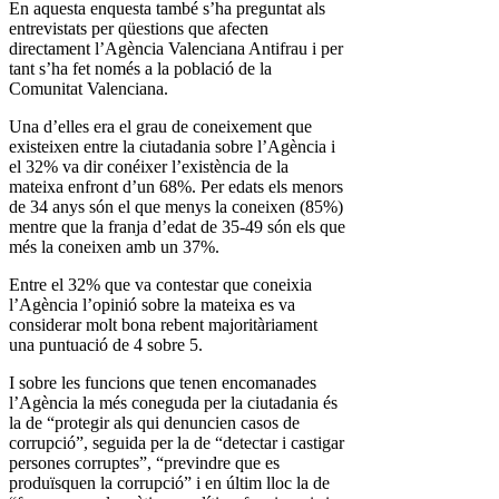
En aquesta enquesta també s’ha preguntat als
entrevistats per qüestions que afecten
directament l’Agència Valenciana Antifrau i per
tant s’ha fet només a la població de la
Comunitat Valenciana.
Una d’elles era el grau de coneixement que
existeixen entre la ciutadania sobre l’Agència i
el 32% va dir conéixer l’existència de la
mateixa enfront d’un 68%. Per edats els menors
de 34 anys són el que menys la coneixen (85%)
mentre que la franja d’edat de 35-49 són els que
més la coneixen amb un 37%.
Entre el 32% que va contestar que coneixia
l’Agència l’opinió sobre la mateixa es va
considerar molt bona rebent majoritàriament
una puntuació de 4 sobre 5.
I sobre les funcions que tenen encomanades
l’Agència la més coneguda per la ciutadania és
la de “protegir als qui denuncien casos de
corrupció”, seguida per la de “detectar i castigar
persones corruptes”, “previndre que es
produïsquen la corrupció” i en últim lloc la de