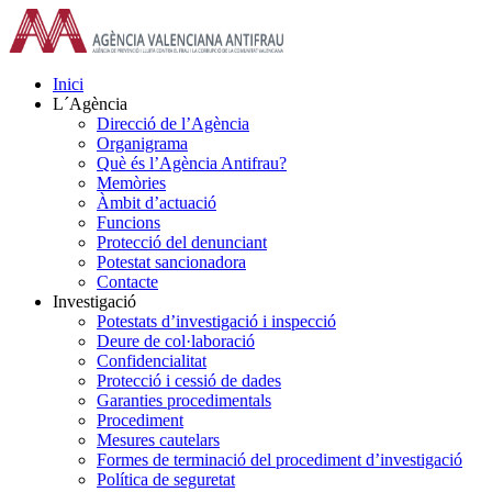
Skip
to
content
Inici
L´Agència
Direcció de l’Agència
Organigrama
Què és l’Agència Antifrau?
Memòries
Àmbit d’actuació
Funcions
Protecció del denunciant
Potestat sancionadora
Contacte
Investigació
Potestats d’investigació i inspecció
Deure de col·laboració
Confidencialitat
Protecció i cessió de dades
Garanties procedimentals
Procediment
Mesures cautelars
Formes de terminació del procediment d’investigació
Política de seguretat