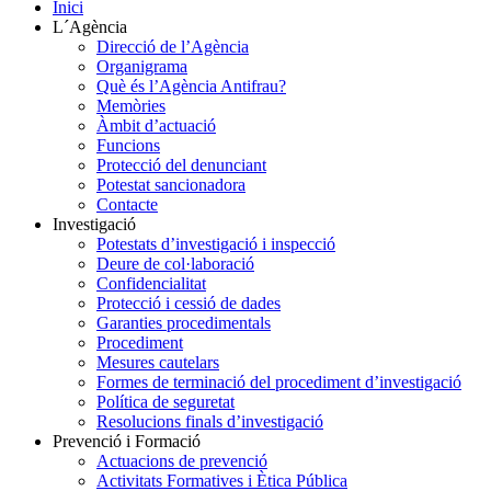
Inici
L´Agència
Direcció de l’Agència
Organigrama
Què és l’Agència Antifrau?
Memòries
Àmbit d’actuació
Funcions
Protecció del denunciant
Potestat sancionadora
Contacte
Investigació
Potestats d’investigació i inspecció
Deure de col·laboració
Confidencialitat
Protecció i cessió de dades
Garanties procedimentals
Procediment
Mesures cautelars
Formes de terminació del procediment d’investigació
Política de seguretat
Resolucions finals d’investigació
Prevenció i Formació
Actuacions de prevenció
Activitats Formatives i Ètica Pública