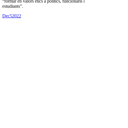
“formar en valors ètics a polítics, funcionaris i
estudiants”.
Dec
5
2022