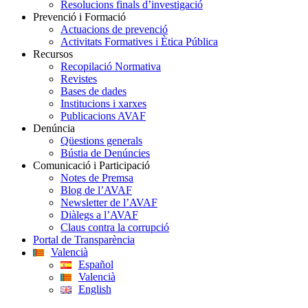
Resolucions finals d’investigació
Prevenció i Formació
Actuacions de prevenció
Activitats Formatives i Ètica Pública
Recursos
Recopilació Normativa
Revistes
Bases de dades
Institucions i xarxes
Publicacions AVAF
Denúncia
Qüestions generals
Bústia de Denúncies
Comunicació i Participació
Notes de Premsa
Blog de l’AVAF
Newsletter de l’AVAF
Diàlegs a l’AVAF
Claus contra la corrupció
Portal de Transparència
Valencià
Español
Valencià
English