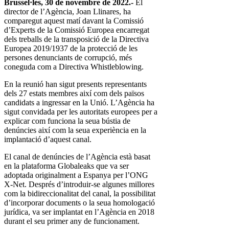
Brussel·les, 30 de novembre de 2022.-
El
director de l’Agència, Joan Llinares, ha
comparegut aquest matí davant la Comissió
d’Experts de la Comissió Europea encarregat
dels treballs de la transposició de la Directiva
Europea 2019/1937 de la protecció de les
persones denunciants de corrupció, més
coneguda com a Directiva Whistleblowing.
En la reunió han sigut presents representants
dels 27 estats membres així com dels països
candidats a ingressar en la Unió. L’Agència ha
sigut convidada per les autoritats europees per a
explicar com funciona la seua bústia de
denúncies així com la seua experiència en la
implantació d’aquest canal.
El canal de denúncies de l’Agència està basat
en la plataforma Globaleaks que va ser
adoptada originalment a Espanya per l’ONG
X-Net. Després d’introduir-se algunes millores
com la bidireccionalitat del canal, la possibilitat
d’incorporar documents o la seua homologació
jurídica, va ser implantat en l’Agència en 2018
durant el seu primer any de funcionament.