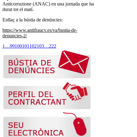
Anticorruzione (ANAC) en una jornada que ha
durat tot el matí.
Enllaç a la bústia de denúncies:
https://www.antifraucv.es/va/bustia-de-
denuncies-2/
1
…
99
100
101
102
103
…
222