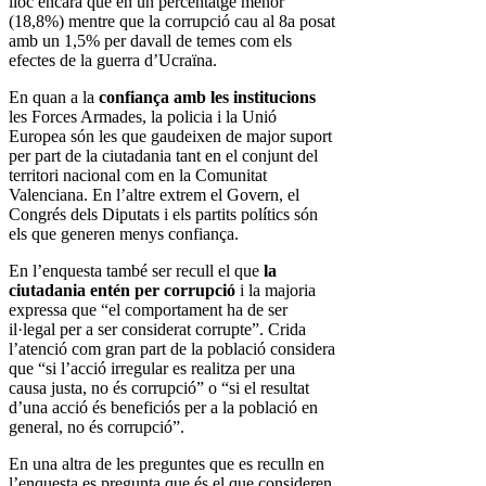
lloc encara que en un percentatge menor
(18,8%) mentre que la corrupció cau al 8a posat
amb un 1,5% per davall de temes com els
efectes de la guerra d’Ucraïna.
En quan a la
confiança amb les institucions
les Forces Armades, la policia i la Unió
Europea són les que gaudeixen de major suport
per part de la ciutadania tant en el conjunt del
territori nacional com en la Comunitat
Valenciana. En l’altre extrem el Govern, el
Congrés dels Diputats i els partits polítics són
els que generen menys confiança.
En l’enquesta també ser recull el que
la
ciutadania entén per corrupció
i la majoria
expressa que “el comportament ha de ser
il·legal per a ser considerat corrupte”. Crida
l’atenció com gran part de la població considera
que “si l’acció irregular es realitza per una
causa justa, no és corrupció” o “si el resultat
d’una acció és beneficiós per a la població en
general, no és corrupció”.
En una altra de les preguntes que es reculln en
l’enquesta es pregunta que és el que consideren