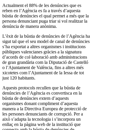
Actualment el 88% de les denúncies que es
reben en l’Agència es fa a través d’aquesta
bústia de denúncies el qual permet a més que la
persona denunciant puga triar si vol realitzar la
denúncia de manera anònima.
L’èxit de la bústia de denúncies de l’Agència ha
sigut tal que el seu model de canal de denúncies
s’ha exportat a altres organismes i institucions
públiques valencianes gràcies a la signatura
d’acords de col·laboració amb administracions
de gran grandària com la Diputació de Castelló
o l’Ajuntament de València, fins a altres més
xicotetes com l’Ajuntament de la Iessa de tot
just 120 habitants.
Aquests protocols recullen que la bústia de
denúncies de l’Agència es convertisca en la
bústia de denúncies extern d’aquests
organismes donant compliment d’aquesta
manera a la Directiva Europea de protecció de
les persones denunciants de corrupció. Per a
això s’adapta la tecnologia i s’incorpora un
enllaç en la pàgina web de la institució que
connecta amb la bústia de denúncies de