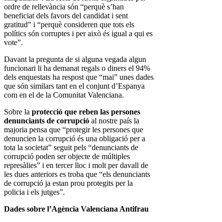
ordre de rellevància són “perquè s’han
beneficiat dels favors del candidat i sent
gratitud” i “perquè consideren que tots els
polítics són corruptes i per això és igual a qui es
vote”.
Davant la pregunta de si alguna vegada algun
funcionari li ha demanat regals o diners el 94%
dels enquestats ha respost que “mai” unes dades
que són similars tant en el conjunt d’Espanya
com en el de la Comunitat Valenciana.
Sobre la
protecció que reben las persones
denunciants de corrupció
al nostre país la
majoria pensa que “protegir les persones que
denuncien la corrupció és una obligació per a
tota la societat” seguit pels “denunciants de
corrupció poden ser objecte de múltiples
represàlies” i en tercer lloc i molt per davall de
les dues anteriors es troba que “els denunciants
de corrupció ja estan prou protegits per la
policia i els jutges”.
Dades sobre l’Agència Valenciana Antifrau