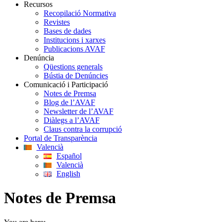
Recursos
Recopilació Normativa
Revistes
Bases de dades
Institucions i xarxes
Publicacions AVAF
Denúncia
Qüestions generals
Bústia de Denúncies
Comunicació i Participació
Notes de Premsa
Blog de l’AVAF
Newsletter de l’AVAF
Diàlegs a l’AVAF
Claus contra la corrupció
Portal de Transparència
Valencià
Español
Valencià
English
Notes de Premsa