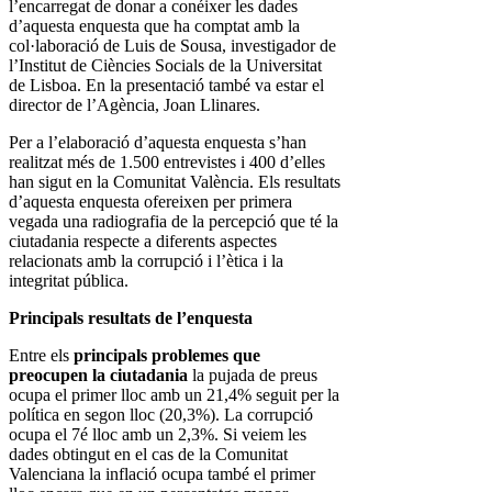
l’encarregat de donar a conéixer les dades
d’aquesta enquesta que ha comptat amb la
col·laboració de Luis de Sousa, investigador de
l’Institut de Ciències Socials de la Universitat
de Lisboa. En la presentació també va estar el
director de l’Agència, Joan Llinares.
Per a l’elaboració d’aquesta enquesta s’han
realitzat més de 1.500 entrevistes i 400 d’elles
han sigut en la Comunitat València. Els resultats
d’aquesta enquesta ofereixen per primera
vegada una radiografia de la percepció que té la
ciutadania respecte a diferents aspectes
relacionats amb la corrupció i l’ètica i la
integritat pública.
Principals resultats de l’enquesta
Entre els
principals problemes que
preocupen la ciutadania
la pujada de preus
ocupa el primer lloc amb un 21,4% seguit per la
política en segon lloc (20,3%). La corrupció
ocupa el 7é lloc amb un 2,3%. Si veiem les
dades obtingut en el cas de la Comunitat
Valenciana la inflació ocupa també el primer