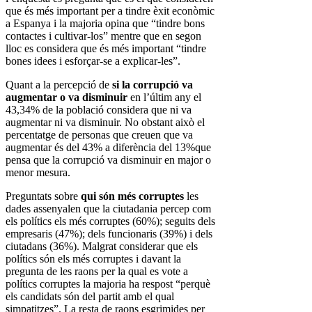
que és més important per a tindre èxit econòmic
a Espanya i la majoria opina que “tindre bons
contactes i cultivar-los” mentre que en segon
lloc es considera que és més important “tindre
bones idees i esforçar-se a explicar-les”.
Quant a la percepció de
si la corrupció va
augmentar o va disminuir
en l’últim any el
43,34% de la població considera que ni va
augmentar ni va disminuir. No obstant això el
percentatge de personas que creuen que va
augmentar és del 43% a diferència del 13%que
pensa que la corrupció va disminuir en major o
menor mesura.
Preguntats sobre
qui són més corruptes
les
dades assenyalen que la ciutadania percep com
els polítics els més corruptes (60%); seguits dels
empresaris (47%); dels funcionaris (39%) i dels
ciutadans (36%). Malgrat considerar que els
polítics són els més corruptes i davant la
pregunta de les raons per la qual es vote a
polítics corruptes la majoria ha respost “perquè
els candidats són del partit amb el qual
simpatitzes”. La resta de raons esgrimides per