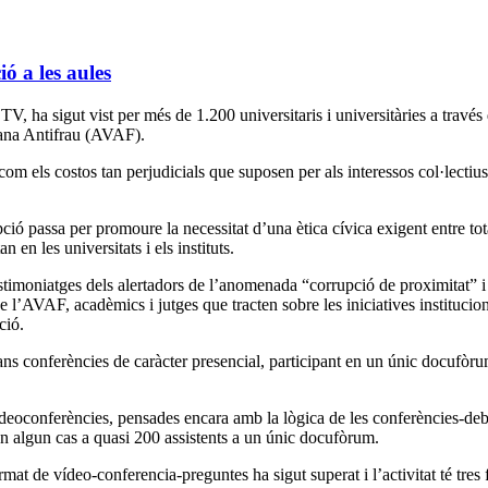
ó a les aules
 ha sigut vist per més de 1.200 universitaris i universitàries a través
iana Antifrau (AVAF).
í com els costos tan perjudicials que suposen per als interessos col·lectiu
pció passa per promoure la necessitat d’una ètica cívica exigent entre tot
 en les universitats i els instituts.
stimoniatges dels alertadors de l’anomenada “corrupció de proximitat” i
e l’AVAF, acadèmics i jutges que tracten sobre les iniciatives institucio
ció.
rans conferències de caràcter presencial, participant en un únic docufòr
ideoconferències, pensades encara amb la lògica de les conferències-deb
en algun cas a quasi 200 assistents a un únic docufòrum.
mat de vídeo-conferencia-preguntes ha sigut superat i l’activitat té tres 