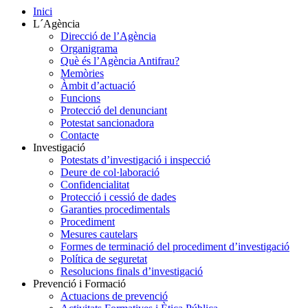
Inici
L´Agència
Direcció de l’Agència
Organigrama
Què és l’Agència Antifrau?
Memòries
Àmbit d’actuació
Funcions
Protecció del denunciant
Potestat sancionadora
Contacte
Investigació
Potestats d’investigació i inspecció
Deure de col·laboració
Confidencialitat
Protecció i cessió de dades
Garanties procedimentals
Procediment
Mesures cautelars
Formes de terminació del procediment d’investigació
Política de seguretat
Resolucions finals d’investigació
Prevenció i Formació
Actuacions de prevenció