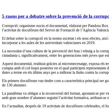
5 raons per a debatre sobre la prevenció de la corrupci
Corrupció: organisme nociu el documental, elaborat per Pandora Box TV,
l’activitat de docufòrum del Servei de Formació de l’Agència Valenc
El debat sobre la corrupció en la nostra societat i els seus efectes, aix
incorporar a les aules de les universitats valencianes en 2019.
La necessitat d’una cultura de la prevenció del frau i rebuig a la corru
ciutadania i, significativament, entre les generacions més joves que estan
Aquest documental, realitzat gràcies al micromecenatge, exposa els te
compta amb el col·loqui posterior en el qual participen representants d
dutes a terme en els últims anys per a millorar la lluita contra la corrup
Els primers docufòrum van tindre com a característica principal ser g
de 130 alumnes
La pandèmia va obligar a la reconversió del format, apostant-se per v
amb gran nombre d’alumnes seguint l’activitat formativa, arribant-se 
En l’actualitat, després de 19 activitats de docufòrum celebrades, el for