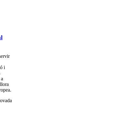
l
ervir
ó i
s
 a
llora
ropea.
provada