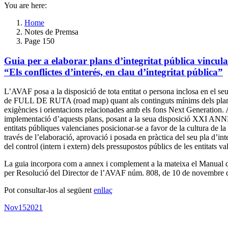
You are here:
Home
Notes de Premsa
Page 150
Guia per a elaborar plans d’integritat pública vincul
“Els conflictes d’interés, en clau d’integritat pública”
L’AVAF posa a la disposició de tota entitat o persona inclosa en el s
de FULL DE RUTA (road map) quant als continguts mínims dels plans d’i
exigències i orientacions relacionades amb els fons Next Generation. 
implementació d’aquests plans, posant a la seua disposició XXI 
entitats públiques valencianes posicionar-se a favor de la cultura de la 
través de l’elaboració, aprovació i posada en pràctica del seu pla d’inte
del control (intern i extern) dels pressupostos públics de les entitats 
La guia incorpora com a annex i complement a la mateixa el Manual didà
per Resolució del Director de l’AVAF núm. 808, de 10 de novembre 
Pot consultar-los al següent
enllaç
Nov
15
2021