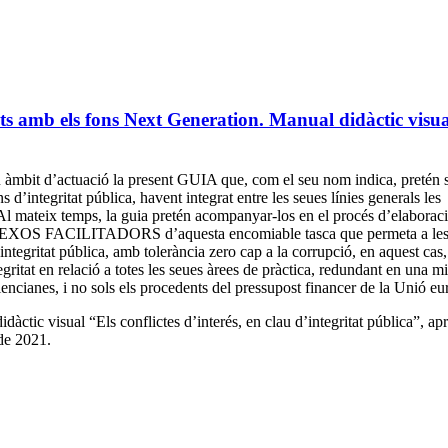
ats amb els fons Next Generation. Manual didàctic visua
eu àmbit d’actuació la present GUIA que, com el seu nom indica, pretén s
ntegritat pública, havent integrat entre les seues línies generals les
Al mateix temps, la guia pretén acompanyar-los en el procés d’elaboraci
ANNEXOS FACILITADORS d’aquesta encomiable tasca que permeta a le
integritat pública, amb tolerància zero cap a la corrupció, en aquest cas,
gritat en relació a totes les seues àrees de pràctica, redundant en una mi
valencianes, i no sols els procedents del pressupost financer de la Unió eu
ctic visual “Els conflictes d’interés, en clau d’integritat pública”, a
de 2021.