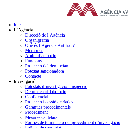
Skip
to
content
Inici
L´Agència
Direcció de l’Agència
Organigrama
Què és l’Agència Antifrau?
Memòries
Àmbit d’actuació
Funcions
Protecció del denunciant
Potestat sancionadora
Contacte
Investigació
Potestats d’investigació i inspecció
Deure de col·laboració
Confidencialitat
Protecció i cessió de dades
Garanties procedimentals
Procediment
Mesures cautelars
Formes de terminació del procediment d’investigació
Política de seguretat