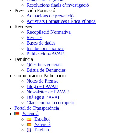
Resolucions finals d’investigació
Prevenció i Formació
Actuacions de prevenció
Activitats Formatives i Ètica Pública
Recursos
Recopilació Normativa
Revistes
Bases de dades
Institucions i xarxes
Publicacions AVAF
Denúncia
Qüestions generals
Bústia de Denúncies
Comunicació i Participació
Notes de Premsa
Blog de l’AVAF
Newsletter de l’AVAF
Diàlegs a l’AVAF
Claus contra la corrupció
Portal de Transparència
Valencià
Español
Valencià
English