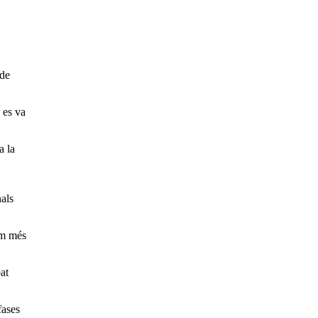
 de
s es va
a la
nals
um més
at
fases