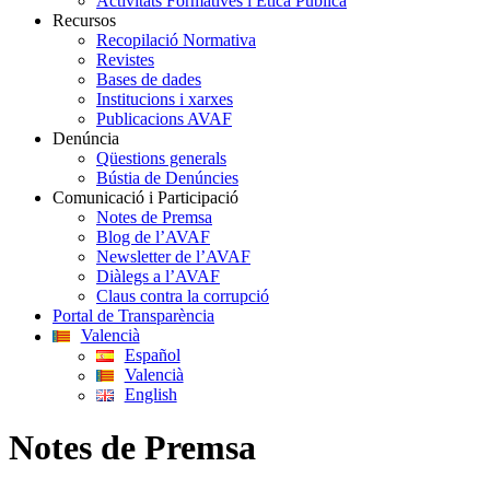
Activitats Formatives i Ètica Pública
Recursos
Recopilació Normativa
Revistes
Bases de dades
Institucions i xarxes
Publicacions AVAF
Denúncia
Qüestions generals
Bústia de Denúncies
Comunicació i Participació
Notes de Premsa
Blog de l’AVAF
Newsletter de l’AVAF
Diàlegs a l’AVAF
Claus contra la corrupció
Portal de Transparència
Valencià
Español
Valencià
English
Notes de Premsa