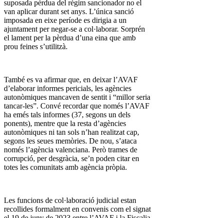
suposada pèrdua del règim sancionador no el
van aplicar durant set anys. L’única sanció
imposada en eixe període es dirigia a un
ajuntament per negar-se a col·laborar. Sorprén
el lament per la pèrdua d’una eina que amb
prou feines s’utilitzà.
També es va afirmar que, en deixar l’AVAF
d’elaborar informes pericials, les agències
autonòmiques mancaven de sentit i “millor seria
tancar-les”. Convé recordar que només l’AVAF
ha emés tals informes (37, segons un dels
ponents), mentre que la resta d’agències
autonòmiques ni tan sols n’han realitzat cap,
segons les seues memòries. De nou, s’ataca
només l’agència valenciana. Però trames de
corrupció, per desgràcia, se’n poden citar en
totes les comunitats amb agència pròpia.
Les funcions de col·laboració judicial estan
recollides formalment en convenis com el signat
el 19 de juny de 2023 entre l’AVAF i la Fiscalia