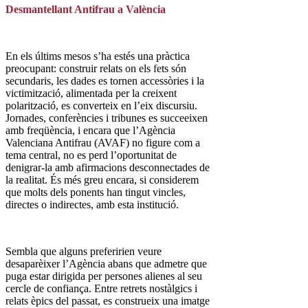
Desmantellant Antifrau a València
En els últims mesos s’ha estés una pràctica
preocupant: construir relats on els fets són
secundaris, les dades es tornen accessòries i la
victimització, alimentada per la creixent
polarització, es converteix en l’eix discursiu.
Jornades, conferències i tribunes es succeeixen
amb freqüència, i encara que l’Agència
Valenciana Antifrau (AVAF) no figure com a
tema central, no es perd l’oportunitat de
denigrar-la amb afirmacions desconnectades de
la realitat. És més greu encara, si considerem
que molts dels ponents han tingut vincles,
directes o indirectes, amb esta institució.
Sembla que alguns preferirien veure
desaparèixer l’Agència abans que admetre que
puga estar dirigida per persones alienes al seu
cercle de confiança. Entre retrets nostàlgics i
relats èpics del passat, es construeix una imatge