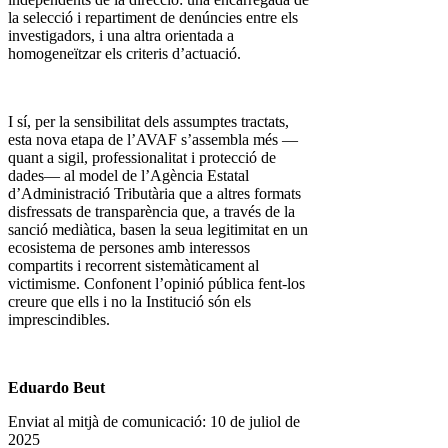
la selecció i repartiment de denúncies entre els
investigadors, i una altra orientada a
homogeneïtzar els criteris d’actuació.
I sí, per la sensibilitat dels assumptes tractats,
esta nova etapa de l’AVAF s’assembla més —
quant a sigil, professionalitat i protecció de
dades— al model de l’Agència Estatal
d’Administració Tributària que a altres formats
disfressats de transparència que, a través de la
sanció mediàtica, basen la seua legitimitat en un
ecosistema de persones amb interessos
compartits i recorrent sistemàticament al
victimisme. Confonent l’opinió pública fent-los
creure que ells i no la Institució són els
imprescindibles.
Eduardo Beut
Enviat al mitjà de comunicació: 10 de juliol de
2025