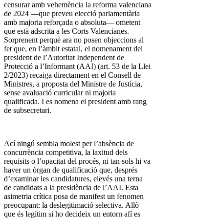
censurar amb vehemència la reforma valenciana
de 2024 —que preveu elecció parlamentària
amb majoria reforçada o absoluta— ometent
que està adscrita a les Corts Valencianes.
Sorprenent perquè ara no posen objeccions al
fet que, en l’àmbit estatal, el nomenament del
president de l’Autoritat Independent de
Protecció a l’Informant (AAI) (art. 53 de la Llei
2/2023) recaiga directament en el Consell de
Ministres, a proposta del Ministre de Justícia,
sense avaluació curricular ni majoria
qualificada. I es nomena el president amb rang
de subsecretari.
Ací ningú sembla molest per l’absència de
concurrència competitiva, la laxitud dels
requisits o l’opacitat del procés, ni tan sols hi va
haver un òrgan de qualificació que, després
d’examinar les candidatures, elevés una terna
de candidats a la presidència de l’AAI. Esta
asimetria crítica posa de manifest un fenomen
preocupant: la deslegitimació selectiva. Allò
que és legítim si ho decideix un entorn afí es