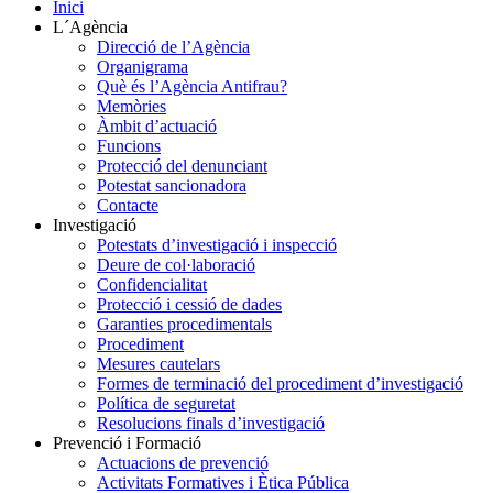
Inici
L´Agència
Direcció de l’Agència
Organigrama
Què és l’Agència Antifrau?
Memòries
Àmbit d’actuació
Funcions
Protecció del denunciant
Potestat sancionadora
Contacte
Investigació
Potestats d’investigació i inspecció
Deure de col·laboració
Confidencialitat
Protecció i cessió de dades
Garanties procedimentals
Procediment
Mesures cautelars
Formes de terminació del procediment d’investigació
Política de seguretat
Resolucions finals d’investigació
Prevenció i Formació
Actuacions de prevenció
Activitats Formatives i Ètica Pública