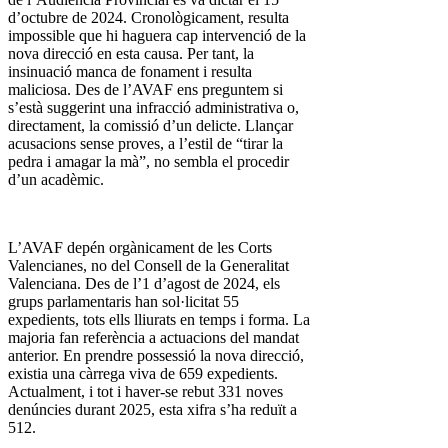
d’octubre de 2024. Cronològicament, resulta
impossible que hi haguera cap intervenció de la
nova direcció en esta causa. Per tant, la
insinuació manca de fonament i resulta
maliciosa. Des de l’AVAF ens preguntem si
s’està suggerint una infracció administrativa o,
directament, la comissió d’un delicte. Llançar
acusacions sense proves, a l’estil de “tirar la
pedra i amagar la mà”, no sembla el procedir
d’un acadèmic.
L’AVAF depén orgànicament de les Corts
Valencianes, no del Consell de la Generalitat
Valenciana. Des de l’1 d’agost de 2024, els
grups parlamentaris han sol·licitat 55
expedients, tots ells lliurats en temps i forma. La
majoria fan referència a actuacions del mandat
anterior. En prendre possessió la nova direcció,
existia una càrrega viva de 659 expedients.
Actualment, i tot i haver-se rebut 331 noves
denúncies durant 2025, esta xifra s’ha reduït a
512.