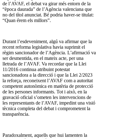
de l’AVAF, el debat va girar més entorn de la
“època daurada” de l’Agència valenciana que
no del títol anunciat. Bé podria haver-se titulat:
“Quan érem els millors”.
Durant l’esdeveniment, algú va afirmar que la
recent reforma legislativa havia suprimit el
règim sancionador de l’Agència. L’afirmació va
ser desmentida, en el mateix acte, per una
lletrada de l’AVAF. Va recordar que la Llei
11/2016 continua atribuint potestat
sancionadora a la direcció i que la Llei 2/2023
la reforça, reconeixent l’AVAF com a autoritat
competent autonòmica en matèria de protecció
de les persones informants. Tot i això, en la
gravació oficial s’ometen les intervencions de
les representants de l’AVAF, impedint una visió
tècnica completa del debat i comprometent la
transparència.
Paradoxalment, aquells que hui lamenten la