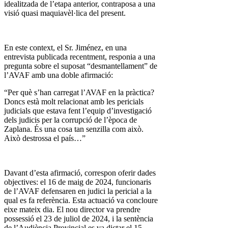
idealitzada de l’etapa anterior, contraposa a una
visió quasi maquiavèl·lica del present.
En este context, el Sr. Jiménez, en una
entrevista publicada recentment, responia a una
pregunta sobre el suposat “desmantellament” de
l’AVAF amb una doble afirmació:
“Per què s’han carregat l’AVAF en la pràctica?
Doncs està molt relacionat amb les pericials
judicials que estava fent l’equip d’investigació
dels judicis per la corrupció de l’època de
Zaplana. És una cosa tan senzilla com això.
Això destrossa el país…”
Davant d’esta afirmació, correspon oferir dades
objectives: el 16 de maig de 2024, funcionaris
de l’AVAF defensaren en judici la pericial a la
qual es fa referència. Esta actuació va concloure
eixe mateix dia. El nou director va prendre
possessió el 23 de juliol de 2024, i la sentència
de l’Audiència Provincial es va dictar el 15