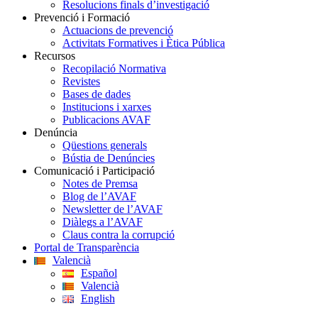
Resolucions finals d’investigació
Prevenció i Formació
Actuacions de prevenció
Activitats Formatives i Ètica Pública
Recursos
Recopilació Normativa
Revistes
Bases de dades
Institucions i xarxes
Publicacions AVAF
Denúncia
Qüestions generals
Bústia de Denúncies
Comunicació i Participació
Notes de Premsa
Blog de l’AVAF
Newsletter de l’AVAF
Diàlegs a l’AVAF
Claus contra la corrupció
Portal de Transparència
Valencià
Español
Valencià
English