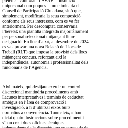
pretenia “controlar” l’AVAF —institució
unipersonal com poques— no eliminaria el
Consell de Participació Ciutadana, sinó que,
simplement, modificaria la seua composició
conforme als seus interessos, com es va fer
anteriorment. Per descomptat, conservaria
l’heretat: una plantilla integrada majoritàriament
per personal seleccionat mitjançant lliure
designació. En lloc d’això, al desembre de 2024
es va aprovar una nova Relació de Llocs de
Treball (RLT) que imposa la provisió dels llocs
mitjançant concurs, reforçant així la
independència, autonomia i professionalitat dels
funcionaris de l’Agència.
Així mateix, qui desitjara exercir un control
discrecional mantindria procediments amb
llacunes interpretatives i terminis de caducitat
ambigus en l’àrea de comprovació i
investigació, a fi d’utilitzar eixos buits
normatius a conveniència. Tanmateix, s’han
dictat quatre Instruccions sobre procediment i
s’han creat dues oficines tècniques
independents de la direcció: una encarregada de