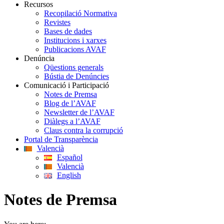
Recursos
Recopilació Normativa
Revistes
Bases de dades
Institucions i xarxes
Publicacions AVAF
Denúncia
Qüestions generals
Bústia de Denúncies
Comunicació i Participació
Notes de Premsa
Blog de l’AVAF
Newsletter de l’AVAF
Diàlegs a l’AVAF
Claus contra la corrupció
Portal de Transparència
Valencià
Español
Valencià
English
Notes de Premsa