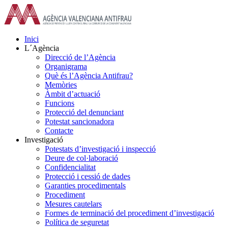
Skip
to
content
Inici
L´Agència
Direcció de l’Agència
Organigrama
Què és l’Agència Antifrau?
Memòries
Àmbit d’actuació
Funcions
Protecció del denunciant
Potestat sancionadora
Contacte
Investigació
Potestats d’investigació i inspecció
Deure de col·laboració
Confidencialitat
Protecció i cessió de dades
Garanties procedimentals
Procediment
Mesures cautelars
Formes de terminació del procediment d’investigació
Política de seguretat