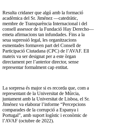
Resulta cridaner que algú amb la formació
acadèmica del Sr. Jiménez —catedràtic,
membre de Transparència Internacional i del
consell assessor de la Fundació Hay Derecho—
emeta afirmacions tan infundades. Fins a la
seua supressió legal, les organitzacions
esmentades formaven part del Consell de
Participació Ciutadana (CPC) de l’AVAF. Ell
mateix va ser designat per a este òrgan
directament per l’anterior director, sense
representar formalment cap entitat.
La sorpresa és major si es recorda que, com a
representant de la Universitat de Múrcia,
juntament amb la Universitat de Lisboa, el Sr.
Jiménez va elaborar l’informe “Percepcions
comparades de la corrupció a Espanya i
Portugal”, amb suport logístic i econòmic de
l’AVAF (octubre de 2022).