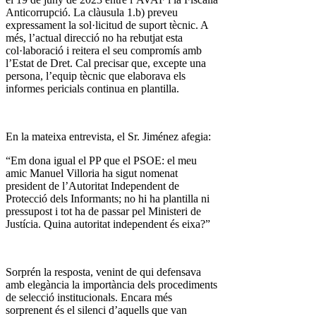
Anticorrupció. La clàusula 1.b) preveu
expressament la sol·licitud de suport tècnic. A
més, l’actual direcció no ha rebutjat esta
col·laboració i reitera el seu compromís amb
l’Estat de Dret. Cal precisar que, excepte una
persona, l’equip tècnic que elaborava els
informes pericials continua en plantilla.
En la mateixa entrevista, el Sr. Jiménez afegia:
“Em dona igual el PP que el PSOE: el meu
amic Manuel Villoria ha sigut nomenat
president de l’Autoritat Independent de
Protecció dels Informants; no hi ha plantilla ni
pressupost i tot ha de passar pel Ministeri de
Justícia. Quina autoritat independent és eixa?”
Sorprén la resposta, venint de qui defensava
amb elegància la importància dels procediments
de selecció institucionals. Encara més
sorprenent és el silenci d’aquells que van