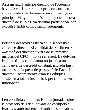
Així mateix, l’anterior direcció de l’Agència
havia de col·laborar en un projecte europeu,
amb el mateix Sr. Jiménez com a investigador
principal. Malgrat l’interés del projecte, la nova
direcció de l’AVAF va declinar participar-hi per
excedir l’àmbit competencial autonòmic.
Potser el desacord es troba en la successió al
càrrec de director. El candidat del Sr. Jiménez
—també del director eixint i de la immensa
majoria del CPC— no va ser elegit. La defensa
legítima d’una candidatura no justifica una
campanya de descrèdit constant, iniciada fins i
tot abans de la presa de possessió de l’actual
director. Encara menys quan les crítiques
s’estenen a tota la institució i, per tant, als seus
funcionaris.
I en eixa línia continuen. En una jornada sobre
la protecció dels denunciants de corrupció a
Espanya, amb presència d’antics responsables