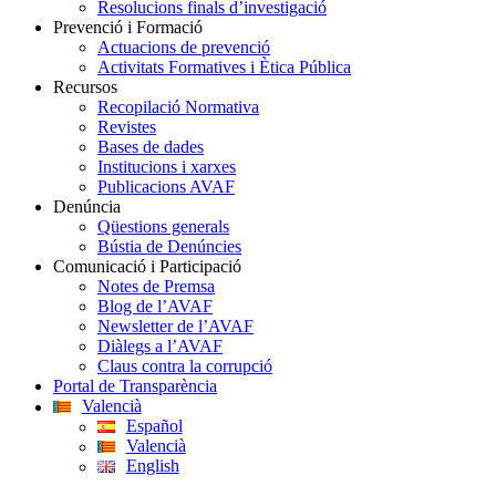
Resolucions finals d’investigació
Prevenció i Formació
Actuacions de prevenció
Activitats Formatives i Ètica Pública
Recursos
Recopilació Normativa
Revistes
Bases de dades
Institucions i xarxes
Publicacions AVAF
Denúncia
Qüestions generals
Bústia de Denúncies
Comunicació i Participació
Notes de Premsa
Blog de l’AVAF
Newsletter de l’AVAF
Diàlegs a l’AVAF
Claus contra la corrupció
Portal de Transparència
Valencià
Español
Valencià
English