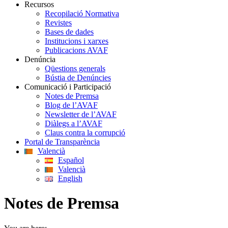
Recursos
Recopilació Normativa
Revistes
Bases de dades
Institucions i xarxes
Publicacions AVAF
Denúncia
Qüestions generals
Bústia de Denúncies
Comunicació i Participació
Notes de Premsa
Blog de l’AVAF
Newsletter de l’AVAF
Diàlegs a l’AVAF
Claus contra la corrupció
Portal de Transparència
Valencià
Español
Valencià
English
Notes de Premsa