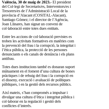
València, 30 de maig de 2023.-
El president
del Col·legi de Secretaris/es, Interventors/es i
Tresorers/es de l’Administració Local de la
província d’Alacant (COSITAL-Alacant),
Santiago Gómez; i el director de l’Agència,
Joan Llinares, han signat un conveni de
col·laboració entre totes dues entitats.
Entre les accions de col·laboració previstes es
troben les activitats formatives en matèries com
la prevenció del frau i la corrupció, la integritat i
l’ètica pública, la protecció de les persones
denunciants o els canals de denúncia i els plans
antifrau.
Totes dues institucions també es donaran suport
mútuament en el foment d’una cultura de bones
pràctiques i de rebuig del frau i la corrupció en
el disseny, execució i avaluació de polítiques
públiques, i en la gestió dels recursos públics.
Així mateix, s’han compromés a impulsar i
divulgar una cultura d’ètica i integritat pública i
col·laborar en la regulació i gestió dels
conflictes d’interés.