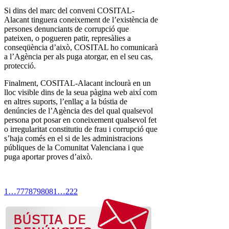
Si dins del marc del conveni COSITAL-
Alacant tinguera coneixement de l’existència de
persones denunciants de corrupció que
pateixen, o pogueren patir, represàlies a
conseqüència d’això, COSITAL ho comunicarà
a l’Agència per als puga atorgar, en el seu cas,
protecció.
Finalment, COSITAL-Alacant inclourà en un
lloc visible dins de la seua pàgina web així com
en altres suports, l’enllaç a la bústia de
denúncies de l’Agència des del qual qualsevol
persona pot posar en coneixement qualsevol fet
o irregularitat constitutiu de frau i corrupció que
s’haja comés en el si de les administracions
públiques de la Comunitat Valenciana i que
puga aportar proves d’això.
1
…
77
78
79
80
81
…
222