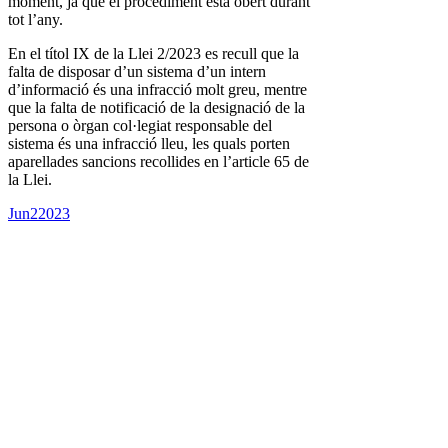
moment, ja que el procediment està obert durant
tot l’any.
En el títol IX de la Llei 2/2023 es recull que la
falta de disposar d’un sistema d’un intern
d’informació és una infracció molt greu, mentre
que la falta de notificació de la designació de la
persona o òrgan col·legiat responsable del
sistema és una infracció lleu, les quals porten
aparellades sancions recollides en l’article 65 de
la Llei.
Jun
2
2023