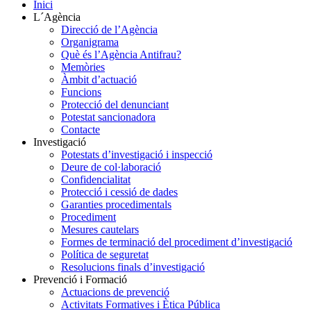
Inici
L´Agència
Direcció de l’Agència
Organigrama
Què és l’Agència Antifrau?
Memòries
Àmbit d’actuació
Funcions
Protecció del denunciant
Potestat sancionadora
Contacte
Investigació
Potestats d’investigació i inspecció
Deure de col·laboració
Confidencialitat
Protecció i cessió de dades
Garanties procedimentals
Procediment
Mesures cautelars
Formes de terminació del procediment d’investigació
Política de seguretat
Resolucions finals d’investigació
Prevenció i Formació
Actuacions de prevenció
Activitats Formatives i Ètica Pública