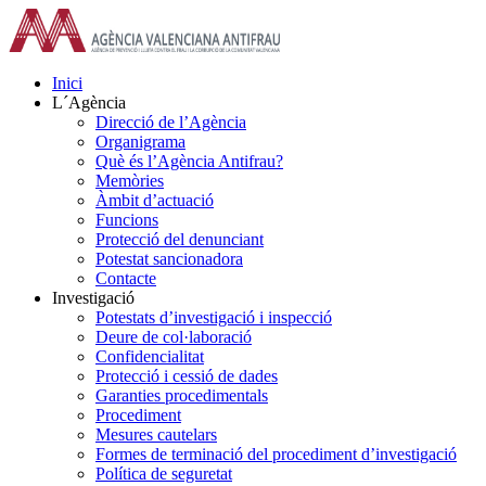
Skip
to
content
Inici
L´Agència
Direcció de l’Agència
Organigrama
Què és l’Agència Antifrau?
Memòries
Àmbit d’actuació
Funcions
Protecció del denunciant
Potestat sancionadora
Contacte
Investigació
Potestats d’investigació i inspecció
Deure de col·laboració
Confidencialitat
Protecció i cessió de dades
Garanties procedimentals
Procediment
Mesures cautelars
Formes de terminació del procediment d’investigació
Política de seguretat