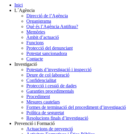
Inici
L´Agència
Direcció de l’Agència
Organigrama
Què és l’Agència Antifrau?
Memòries
Àmbit d’actuació
Funcions
Protecció del denunciant
Potestat sancionadora
Contacte
Investigació
Potestats d’investigació i inspecció
Deure de col·laboració
Confidencialitat
Protecció i cessió de dades
Garanties procedimentals
Procediment
Mesures cautelars
Formes de terminació del procediment d’investigació
Política de seguretat
Resolucions finals d’investigació
Prevenció i Formació
Actuacions de prevenció