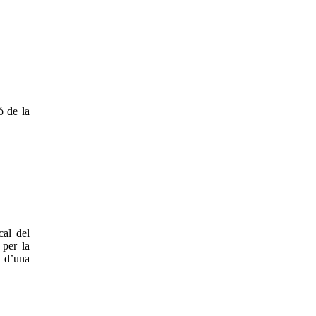
ó de la
cal del
 per la
s d’una