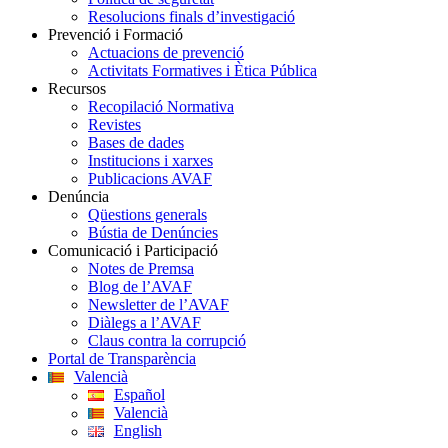
Resolucions finals d’investigació
Prevenció i Formació
Actuacions de prevenció
Activitats Formatives i Ètica Pública
Recursos
Recopilació Normativa
Revistes
Bases de dades
Institucions i xarxes
Publicacions AVAF
Denúncia
Qüestions generals
Bústia de Denúncies
Comunicació i Participació
Notes de Premsa
Blog de l’AVAF
Newsletter de l’AVAF
Diàlegs a l’AVAF
Claus contra la corrupció
Portal de Transparència
Valencià
Español
Valencià
English