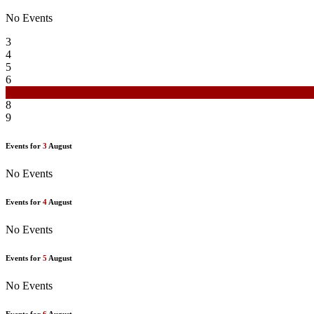
No Events
3
4
5
6
7
8
9
Events for
3
August
No Events
Events for
4
August
No Events
Events for
5
August
No Events
Events for
6
August