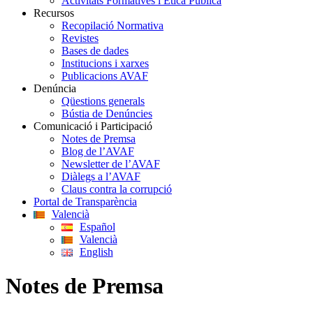
Activitats Formatives i Ètica Pública
Recursos
Recopilació Normativa
Revistes
Bases de dades
Institucions i xarxes
Publicacions AVAF
Denúncia
Qüestions generals
Bústia de Denúncies
Comunicació i Participació
Notes de Premsa
Blog de l’AVAF
Newsletter de l’AVAF
Diàlegs a l’AVAF
Claus contra la corrupció
Portal de Transparència
Valencià
Español
Valencià
English
Notes de Premsa