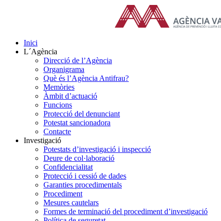
Skip
to
content
Inici
L´Agència
Direcció de l’Agència
Organigrama
Què és l’Agència Antifrau?
Memòries
Àmbit d’actuació
Funcions
Protecció del denunciant
Potestat sancionadora
Contacte
Investigació
Potestats d’investigació i inspecció
Deure de col·laboració
Confidencialitat
Protecció i cessió de dades
Garanties procedimentals
Procediment
Mesures cautelars
Formes de terminació del procediment d’investigació
Política de seguretat