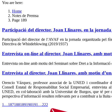
You are here:
Home
Notes de Premsa
Page 189
Participació del director, Joan Llinares, en la jorna
Participació del director de l’AVAF en la jornada organitzada pel fòr
Directiva de Whistleblowing (2019/1937)
Entrevista on-line al director, Joan Llinares, amb mo
Entrevista on-line amb motiu del Seminari sobre Dret a la Informació 
Entrevista al director, Joan Llinares, amb motiu d’
Orencio Vázquez, professor associat de la UNED i coordinador de 
Consell Estatal de Responsabilitat Social Empresarial, entrevista 
UNED, en col·laboració amb la Universitat de Burgos, que té per o
perspectiva d’informació resulten rellevants per a contribuir a la lluita 
1
…
187
188
189
190
191
…
222