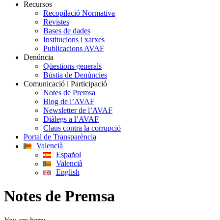
Recursos
Recopilació Normativa
Revistes
Bases de dades
Institucions i xarxes
Publicacions AVAF
Denúncia
Qüestions generals
Bústia de Denúncies
Comunicació i Participació
Notes de Premsa
Blog de l’AVAF
Newsletter de l’AVAF
Diàlegs a l’AVAF
Claus contra la corrupció
Portal de Transparència
Valencià
Español
Valencià
English
Notes de Premsa