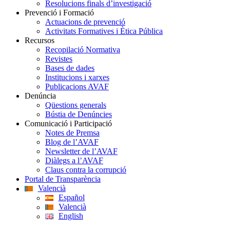
Resolucions finals d’investigació
Prevenció i Formació
Actuacions de prevenció
Activitats Formatives i Ètica Pública
Recursos
Recopilació Normativa
Revistes
Bases de dades
Institucions i xarxes
Publicacions AVAF
Denúncia
Qüestions generals
Bústia de Denúncies
Comunicació i Participació
Notes de Premsa
Blog de l’AVAF
Newsletter de l’AVAF
Diàlegs a l’AVAF
Claus contra la corrupció
Portal de Transparència
Valencià
Español
Valencià
English