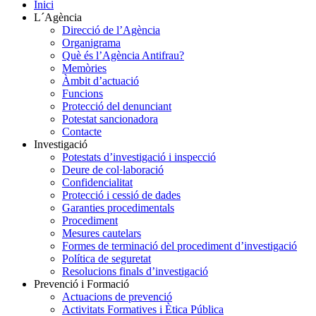
Inici
L´Agència
Direcció de l’Agència
Organigrama
Què és l’Agència Antifrau?
Memòries
Àmbit d’actuació
Funcions
Protecció del denunciant
Potestat sancionadora
Contacte
Investigació
Potestats d’investigació i inspecció
Deure de col·laboració
Confidencialitat
Protecció i cessió de dades
Garanties procedimentals
Procediment
Mesures cautelars
Formes de terminació del procediment d’investigació
Política de seguretat
Resolucions finals d’investigació
Prevenció i Formació
Actuacions de prevenció
Activitats Formatives i Ètica Pública