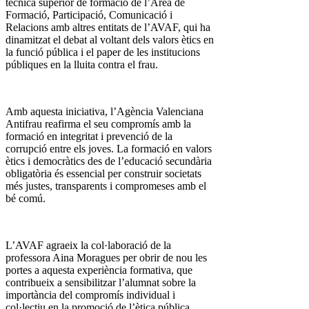
tècnica superior de formació de l’Àrea de
Formació, Participació, Comunicació i
Relacions amb altres entitats de l’AVAF, qui ha
dinamitzat el debat al voltant dels valors ètics en
la funció pública i el paper de les institucions
públiques en la lluita contra el frau.
Amb aquesta iniciativa, l’Agència Valenciana
Antifrau reafirma el seu compromís amb la
formació en integritat i prevenció de la
corrupció entre els joves. La formació en valors
ètics i democràtics des de l’educació secundària
obligatòria és essencial per construir societats
més justes, transparents i compromeses amb el
bé comú.
L’AVAF agraeix la col·laboració de la
professora Aina Moragues per obrir de nou les
portes a aquesta experiència formativa, que
contribueix a sensibilitzar l’alumnat sobre la
importància del compromís individual i
col·lectiu en la promoció de l’ètica pública.