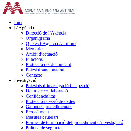
Skip
to
content
Inici
L´Agència
Direcció de l’Agència
Organigrama
Què és l’Agència Antifrau?
Memòries
Àmbit d’actuació
Funcions
Protecció del denunciant
Potestat sancionadora
Contacte
Investigació
Potestats d’investigació i inspecció
Deure de col·laboració
Confidencialitat
Protecció i cessió de dades
Garanties procedimentals
Procediment
Mesures cautelars
Formes de terminació del procediment d’investigació
Política de seguretat