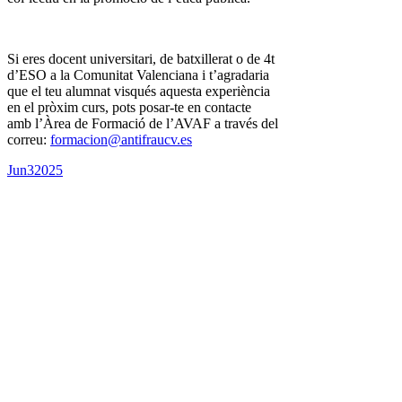
Si eres docent universitari, de batxillerat o de 4t
d’ESO a la Comunitat Valenciana i t’agradaria
que el teu alumnat visqués aquesta experiència
en el pròxim curs, pots posar-te en contacte
amb l’Àrea de Formació de l’AVAF a través del
correu:
formacion@antifraucv.es
Jun
3
2025