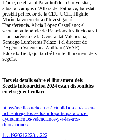
L’acte, celebrat al Paranimf de la Universitat,
situat al campus d’Alfara del Patriarca, ha estat
presidit pel rector de la CEU UCH, Higinio
Marín; la vicerectora d’Investigació i
Transferència, Alicia López Castellano; el
secretari autonòmic de Relacions Institucionals i
Transparència de la Generalitat Valenciana,
Santiago Lumbreras Peláez; i el director de
l’Agència Valenciana Antifrau (AVAF),
Eduardo Beut, qui també han fet lliurament dels
segells.
Tots els detalls sobre el lliurament dels
Segells Infoparticipa 2024 estan disponibles
en el següent enllaç:
https://medios.uchceu.es/actualidad-ceu/la-ceu-
uch-entrega-los-sellos-infoparticipa-a-once-
ayuntamientos-valencianos-y-a-las-tres-
diputaciones/
1
…
19
20
21
22
23
…
222