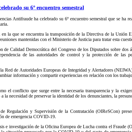
celebrado su 6º encuentro semestral
ncias Antifraude ha celebrado su 6º encuentro semestral que se ha re
aria.
al en la que se encuentra la transposición de la Directiva de la Unión 
uniones mantenidas con el Ministerio de Justicia para tratar esta cuesti
ión de Calidad Democrática del Congreso de los Diputados sobre dos 
ependencia de las autoridades de control y la protección de las p
 la Red de Autoridades Europeas de Integridad y Alertadores (NEIWA)
ambiar información y compartir experiencias en relación con los trabajo
mo el conflicto que surge entre la necesaria transparencia y la exige
 a la necesidad de preservar la identidad de los denunciantes, la presun
e de Regulación y Supervisión de la Contratación (OIReSCon) prese
ación de emergencia COVID-19.
sis e investigación de la Oficina Europea de Lucha contra el Fraude 
e la situación provocada por la COVID-19 y del gasto de emergencia