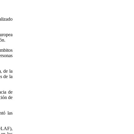
alizado
Europea
ón.
ámbitos
ersonas
, de la
s de la
ncia de
ción de
ntó las
(OLAF),
 en los