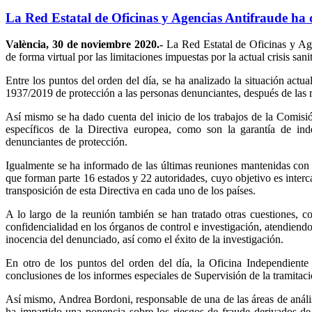
La Red Estatal de Oficinas y Agencias Antifraude ha 
València, 30 de noviembre 2020.-
La Red Estatal de Oficinas y Age
de forma virtual por las limitaciones impuestas por la actual crisis sanit
Entre los puntos del orden del día, se ha analizado la situación actu
1937/2019 de protección a las personas denunciantes, después de las re
Así mismo se ha dado cuenta del inicio de los trabajos de la Comis
específicos de la Directiva europea, como son la garantía de ind
denunciantes de protección.
Igualmente se ha informado de las últimas reuniones mantenidas con
que forman parte 16 estados y 22 autoridades, cuyo objetivo es interc
transposición de esta Directiva en cada uno de los países.
A lo largo de la reunión también se han tratado otras cuestiones, co
confidencialidad en los órganos de control e investigación, atendiendo
inocencia del denunciado, así como el éxito de la investigación.
En otro de los puntos del orden del día, la Oficina Independient
conclusiones de los informes especiales de Supervisión de la tramit
Así mismo, Andrea Bordoni, responsable de una de las áreas de análi
ha impartido una ponencia sobre los riesgos de fraude derivados d