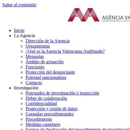
Saltar al contenido
Inicio
La Agencia
Dirección de la Agencia
Organigrama
¿Qué es la Agencia Valenciana Antifraude?
Memorias
Ámbito de actuación
Funciones
Protección del denunciante
Potestad sancionadora
Contacto
Investigación
Potestades de investigación e inspección
Deber de colaboración
Confidencialidad
Protección y cesión de datos
Garantías procedimentales
Procedimiento
Medidas cautelares
Formas de finalización del procedimiento de investigació