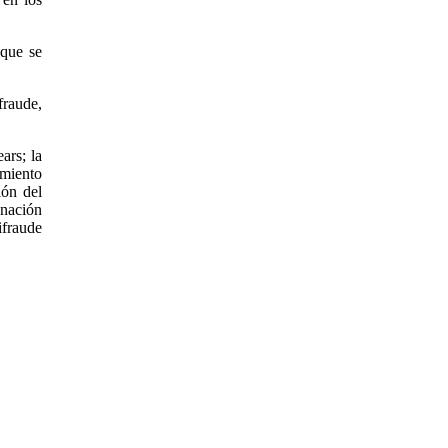
 que se
raude,
ars; la
amiento
ión del
nación
ifraude