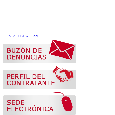
1
…
28
29
30
31
32
…
226