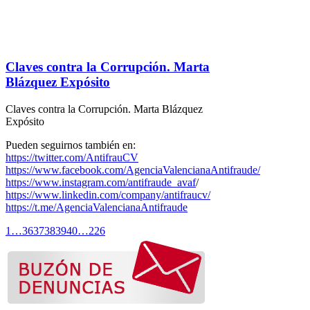
Claves contra la Corrupción. Marta
Blázquez Expósito
Claves contra la Corrupción. Marta Blázquez
Expósito
Pueden seguirnos también en:
https://twitter.com/AntifrauCV
https://www.facebook.com/AgenciaValencianaAntifraude/
https://www.instagram.com/antifraude_avaf
/
https://www.linkedin.com/company/antifraucv/
https://t.me/AgenciaValencianaAntifraude
1
…
36
37
38
39
40
…
226