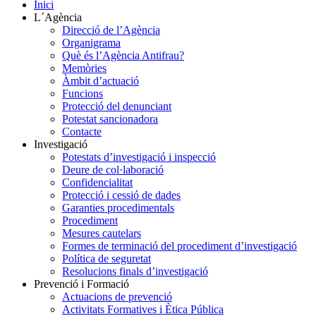
Inici
L´Agència
Direcció de l’Agència
Organigrama
Què és l’Agència Antifrau?
Memòries
Àmbit d’actuació
Funcions
Protecció del denunciant
Potestat sancionadora
Contacte
Investigació
Potestats d’investigació i inspecció
Deure de col·laboració
Confidencialitat
Protecció i cessió de dades
Garanties procedimentals
Procediment
Mesures cautelars
Formes de terminació del procediment d’investigació
Política de seguretat
Resolucions finals d’investigació
Prevenció i Formació
Actuacions de prevenció
Activitats Formatives i Ètica Pública