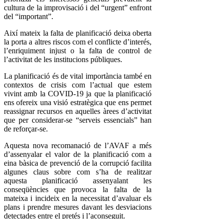
cultura de la improvisació i del “urgent” enfront
del “important”.
Així mateix la falta de planificació deixa oberta
la porta a altres riscos com el conflicte d’interés,
l’enriquiment injust o la falta de control de
l’activitat de les institucions públiques.
La planificació és de vital importància també en
contextos de crisis com l’actual que estem
vivint amb la COVID-19 ja que la planificació
ens ofereix una visió estratègica que ens permet
reassignar recursos en aquelles àrees d’activitat
que per considerar-se “serveis essencials” han
de reforçar-se.
Aquesta nova recomanació de l’AVAF a més
d’assenyalar el valor de la planificació com a
eina bàsica de prevenció de la corrupció facilita
algunes claus sobre com s’ha de realitzar
aquesta planificació assenyalant les
conseqüències que provoca la falta de la
mateixa i incideix en la necessitat d’avaluar els
plans i prendre mesures davant les desviacions
detectades entre el pretés i l’aconseguit.