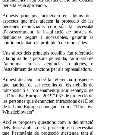
per a la seua aprovació.
Aquests principis incideixen en alguns dels
aspectes que més afecten la protecció de les
persones denunciants com són la necessitat
d’assessorament, la instal·lació de bústies de
denúncies segurs i accessibles, garantir la
confidencialitat o la prohibició de represàlies.
Uns altres dels principis recollits fan referència
a la figura de la persona penedida; l’admissió de
l’anonimat en les denúncies o alertes, o
l’establiment de sancions per als represaliadors.
Aquest decàleg també fa referència a aspectes
que haurien de ser recollits en els treballs de
transposició a l’ordenament jurídic espanyol de
la Directiva Europea 2019/1037 de protecció de
les persones que denuncien infraccions del Dret
de la Unió Europea coneguda com a “Directiva
Whistleblowers” .
Així es proposen qüestions com la delimitació
dels dotze àmbits de la protecció o la necessitat
que l’estratègia de protecció s’estenga tant al