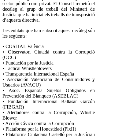
sector públic com privat. El Consell remetrà el
decàleg al grup de treball del Ministeri de
Justícia que ha iniciat els treballs de transposició
d’aquesta directiva.
Les entitats que han subscrit aquest decàleg són
les següents:
• COSITAL València
• Observatori Ciutadà contra la Corrupció
(OCC)
• Fundación por la Justicia
• Tactical Whistleblowers
• Transparencia Internacional España
• Asociación Valenciana de Consumidores y
Usuarios (AVACU)
• Asoc. Española Sujetos Obligados en
Prevención del Blanqueo (ASEBLAC)
• Fundación Internacional Baltasar Garzón
(FIBGAR)
• Alertadores contra la Corrupción, Whistle
Blower
• Acción Cívica contra la Corrupción
• Plataforma por la Honestidad (PlxH)
• Plataforma Ciutadana Castelló per la Justícia i