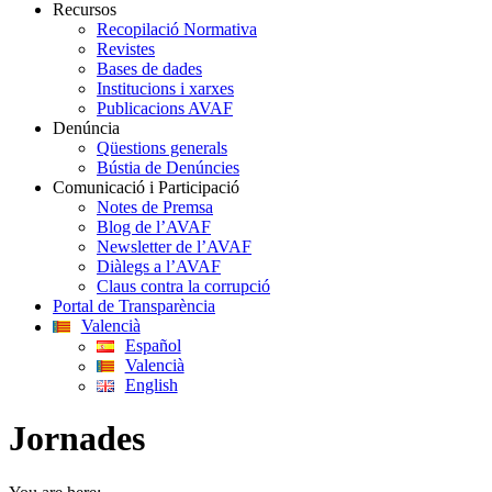
Recursos
Recopilació Normativa
Revistes
Bases de dades
Institucions i xarxes
Publicacions AVAF
Denúncia
Qüestions generals
Bústia de Denúncies
Comunicació i Participació
Notes de Premsa
Blog de l’AVAF
Newsletter de l’AVAF
Diàlegs a l’AVAF
Claus contra la corrupció
Portal de Transparència
Valencià
Español
Valencià
English
Jornades