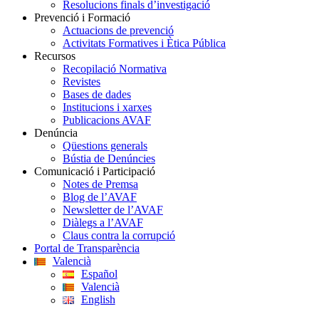
Resolucions finals d’investigació
Prevenció i Formació
Actuacions de prevenció
Activitats Formatives i Ètica Pública
Recursos
Recopilació Normativa
Revistes
Bases de dades
Institucions i xarxes
Publicacions AVAF
Denúncia
Qüestions generals
Bústia de Denúncies
Comunicació i Participació
Notes de Premsa
Blog de l’AVAF
Newsletter de l’AVAF
Diàlegs a l’AVAF
Claus contra la corrupció
Portal de Transparència
Valencià
Español
Valencià
English