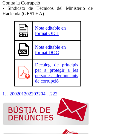
Contra la Corrupció
• Sindicato de Técnicos del Ministerio de
Hacienda (GESTHA).
Nota editable en
format ODT
Nota editable en
format DOC
Decàleg de principis
per a protegir a les
persones denunciants
de corrupció
1
…
200
201
202
203
204
…
222