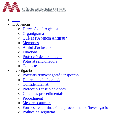
Skip
to
content
Inici
L´Agència
Direcció de l’Agència
Organigrama
Què és l’Agència Antifrau?
Memòries
Àmbit d’actuació
Funcions
Protecció del denunciant
Potestat sancionadora
Contacte
Investigació
Potestats d’investigació i inspecció
Deure de col·laboració
Confidencialitat
Protecció i cessió de dades
Garanties procedimentals
Procediment
Mesures cautelars
Formes de terminació del procediment d’investigació
Política de seguretat