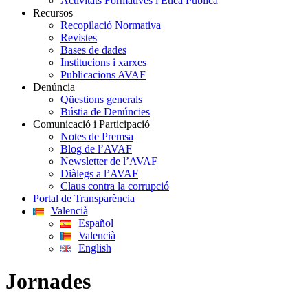
Activitats Formatives i Ètica Pública
Recursos
Recopilació Normativa
Revistes
Bases de dades
Institucions i xarxes
Publicacions AVAF
Denúncia
Qüestions generals
Bústia de Denúncies
Comunicació i Participació
Notes de Premsa
Blog de l’AVAF
Newsletter de l’AVAF
Diàlegs a l’AVAF
Claus contra la corrupció
Portal de Transparència
Valencià
Español
Valencià
English
Jornades