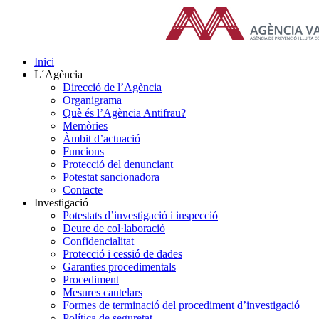
Skip
to
content
Inici
L´Agència
Direcció de l’Agència
Organigrama
Què és l’Agència Antifrau?
Memòries
Àmbit d’actuació
Funcions
Protecció del denunciant
Potestat sancionadora
Contacte
Investigació
Potestats d’investigació i inspecció
Deure de col·laboració
Confidencialitat
Protecció i cessió de dades
Garanties procedimentals
Procediment
Mesures cautelars
Formes de terminació del procediment d’investigació
Política de seguretat