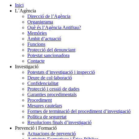
Inici
L´Agència
Direcció de l’Agència
Organigrama
Què és l’Agència Antifrau?
Memòries
Àmbit d’actuació
Funcions
Protecció del denunciant
Potestat sancionadora
Contacte
Investigació
Potestats d’investigació i inspecció
Deure de col·laboració
Confidencialitat
Protecció i cessió de dades
Garanties procedimentals
Procediment
Mesures cautelars
Formes de terminació del procediment d’investigació
Política de seguretat
Resolucions finals d’investigació
Prevenció i Formació
Actuacions de prevenció