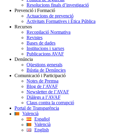
Resolucions finals d’investigació
Prevenció i Formació
Actuacions de prevenció
Activitats Formatives i Ètica Pública
Recursos
Recopilació Normativa
Revistes
Bases de dades
Institucions i xarxes
Publicacions AVAF
Denúncia
Qüestions generals
Bústia de Denúncies
Comunicació i Participació
Notes de Premsa
Blog de l’AVAF
Newsletter de l’AVAF
Diàlegs a l’AVAF
Claus contra la corrupció
Portal de Transparència
Valencià
Español
Valencià
English