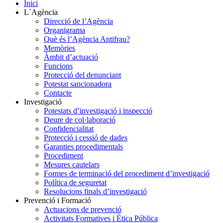
Inici
L´Agència
Direcció de l’Agència
Organigrama
Què és l’Agència Antifrau?
Memòries
Àmbit d’actuació
Funcions
Protecció del denunciant
Potestat sancionadora
Contacte
Investigació
Potestats d’investigació i inspecció
Deure de col·laboració
Confidencialitat
Protecció i cessió de dades
Garanties procedimentals
Procediment
Mesures cautelars
Formes de terminació del procediment d’investigació
Política de seguretat
Resolucions finals d’investigació
Prevenció i Formació
Actuacions de prevenció
Activitats Formatives i Ètica Pública