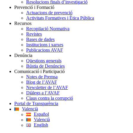
Resolucions finals d’investigació
Prevenció i Formació
Actuacions de prevenció
Activitats Formatives i Ètica Pública
Recursos
Recopilació Normativa
Revistes
Bases de dades
Institucions i xarxes
Publicacions AVAF
Denúncia
Qüestions generals
Bústia de Denúncies
Comunicació i Participació
Notes de Premsa
Blog de l’AVAF
Newsletter de l’AVAF
Diàlegs a l’AVAF
Claus contra la corrupció
Portal de Transparència
Valencià
Español
Valencià
English