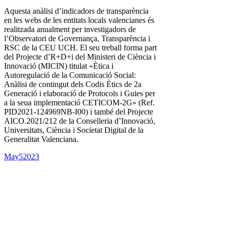
Aquesta anàlisi d’indicadors de transparència
en les webs de les entitats locals valencianes és
realitzada anualment per investigadors de
l’Observatori de Governança, Transparència i
RSC de la CEU UCH. El seu treball forma part
del Projecte d’R+D+i del Ministeri de Ciència i
Innovació (MICIN) titulat «Ètica i
Autoregulació de la Comunicació Social:
Anàlisi de contingut dels Codis Ètics de 2a
Generació i elaboració de Protocols i Guies per
a la seua implementació CETICOM-2G» (Ref.
PID2021-124969NB-I00) i també del Projecte
AICO.2021/212 de la Conselleria d’Innovació,
Universitats, Ciència i Societat Digital de la
Generalitat Valenciana.
May
5
2023