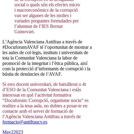
social o quals són els efectes micro
i macroeconòmics de la corrupció
van ser algunes de les moltes i
variades preguntes formulades per
l’alumnat de l’IES Bernat
Guinovart.
L’Agència Valenciana Antifrau a través de
#DocuforumAVAF té l’oportunitat de mostrar a
les aules de col·legis, instituts i universitats de
tota la Comunitat Valenciana la labor de
promoció de la integritat i l’ètica pública, així
com la protecció d’informants de corrupció i la
bústia de denúncies de l’AVAF.
Si eres docent universitari, de batxillerat o 4t
d’ESO de la Comunitat Valenciana i estàs
interessat en què l’activitat formativa
“Docuforum: Corrupció, organisme nociu” es
realitze a la teua aula, no dubtes a posar-te en
contacte amb el servei de formació de
l’Agència Valenciana Antifrau a través de
formacio@antifraucv.es
May
2
2023