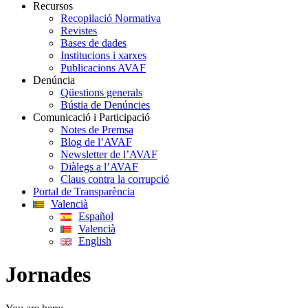
Recursos
Recopilació Normativa
Revistes
Bases de dades
Institucions i xarxes
Publicacions AVAF
Denúncia
Qüestions generals
Bústia de Denúncies
Comunicació i Participació
Notes de Premsa
Blog de l’AVAF
Newsletter de l’AVAF
Diàlegs a l’AVAF
Claus contra la corrupció
Portal de Transparència
Valencià
Español
Valencià
English
Jornades