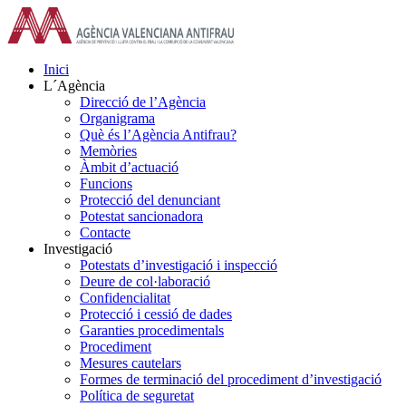
Skip
to
content
Inici
L´Agència
Direcció de l’Agència
Organigrama
Què és l’Agència Antifrau?
Memòries
Àmbit d’actuació
Funcions
Protecció del denunciant
Potestat sancionadora
Contacte
Investigació
Potestats d’investigació i inspecció
Deure de col·laboració
Confidencialitat
Protecció i cessió de dades
Garanties procedimentals
Procediment
Mesures cautelars
Formes de terminació del procediment d’investigació
Política de seguretat