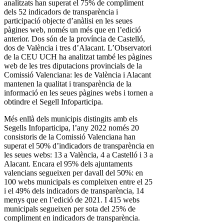
analitzats han superat el 75% de compliment
dels 52 indicadors de transparència i
participació objecte d’anàlisi en les seues
pàgines web, només un més que en l’edició
anterior. Dos són de la província de Castelló,
dos de València i tres d’Alacant. L’Observatori
de la CEU UCH ha analitzat també les pàgines
web de les tres diputacions provincials de la
Comissió Valenciana: les de València i Alacant
mantenen la qualitat i transparència de la
informació en les seues pàgines webs i tornen a
obtindre el Segell Infoparticipa.
Més enllà dels municipis distingits amb els
Segells Infoparticipa, l’any 2022 només 20
consistoris de la Comissió Valenciana han
superat el 50% d’indicadors de transparència en
les seues webs: 13 a València, 4 a Castelló i 3 a
Alacant. Encara el 95% dels ajuntaments
valencians segueixen per davall del 50%: en
100 webs municipals es compleixen entre el 25
i el 49% dels indicadors de transparència, 14
menys que en l’edició de 2021. I 415 webs
municipals segueixen per sota del 25% de
compliment en indicadors de transparència.