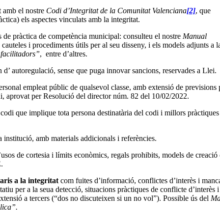
t amb el nostre
Codi d’Integritat de la Comunitat Valenciana
[2]
, que
ctica) els aspectes vinculats amb la integritat.
es de pràctica de competència municipal: consulteu el nostre
Manual
 cauteles i procediments útils per al seu disseny, i els models adjunts a l
facilitadors”
, entre d’altres.
n d’ autoregulació, sense que puga innovar sancions, reservades a Llei.
ersonal empleat públic de qualsevol classe, amb extensió de previsions 
odi, aprovat per Resolució del director núm. 82 del 10/02/2022.
 codi que implique tota persona destinatària del codi i millors pràctiques
 institució, amb materials addicionals i referències.
usos de cortesia i límits econòmics, regals prohibits, models de creació
.
ris a la integritat
com fuites d’informació, conflictes d’interès i manc
tiu per a la seua detecció, situacions pràctiques de conflicte d’interès i
extensió a tercers (“dos no discuteixen si un no vol”). Possible ús del
Ma
lica”.