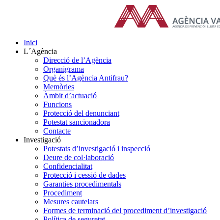
Skip
to
content
Inici
L´Agència
Direcció de l’Agència
Organigrama
Què és l’Agència Antifrau?
Memòries
Àmbit d’actuació
Funcions
Protecció del denunciant
Potestat sancionadora
Contacte
Investigació
Potestats d’investigació i inspecció
Deure de col·laboració
Confidencialitat
Protecció i cessió de dades
Garanties procedimentals
Procediment
Mesures cautelars
Formes de terminació del procediment d’investigació
Política de seguretat