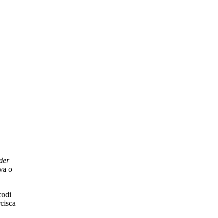
der
iva o
codi
rcisca