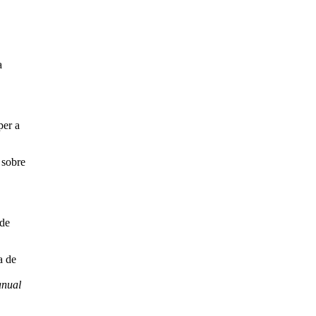
a
per a
 sobre
 de
a de
nual