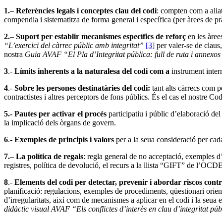
1.
–
Referències legals i conceptes clau del codi
: compten com a alia
compendia i sistematitza de forma general i específica (per àrees de prà
2.
–
Suport per establir mecanismes específics de reforç
en les àre
“L’exercici del càrrec públic amb integritat”
[3]
per valer-se de claus,
nostra
Guia AVAF “El Pla d’Integritat pública: full de ruta i annexos 
3
.-
Límits inherents a la naturalesa del codi com a
instrument inter
4
.-
Sobre les persones destinatàries del codi:
tant alts càrrecs com p
contractistes i altres perceptors de fons públics. És el cas el nostre C
5.- Pautes per activar el procés
participatiu i públic d’elaboració del
la implicació dels òrgans de govern.
6
.-
Exemples de principis i valors
per a la seua consideració per cada
7.
–
La política de regals
: regla general de no acceptació, exemples d’
registres, política de devolució, el recurs a la llista “GIFT” de l’OCDE
8
.-
Elements del codi per detectar, prevenir i abordar riscos contra
planificació: regulacions, exemples de procediments, qüestionari orienta
d’irregularitats, així com de mecanismes a aplicar en el codi i la seua 
didàctic visual AVAF “Els conflictes d’interès en clau d’integritat púb