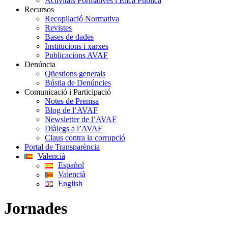
Activitats Formatives i Ètica Pública
Recursos
Recopilació Normativa
Revistes
Bases de dades
Institucions i xarxes
Publicacions AVAF
Denúncia
Qüestions generals
Bústia de Denúncies
Comunicació i Participació
Notes de Premsa
Blog de l’AVAF
Newsletter de l’AVAF
Diàlegs a l’AVAF
Claus contra la corrupció
Portal de Transparència
Valencià
Español
Valencià
English
Jornades