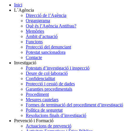
Inici
L´Agència
Direcció de l’Agència
Organigrama
Què és l’Agència Antifrau?
Memòries
Àmbit d’actuació
Funcions
Protecció del denunciant
Potestat sancionadora
Contacte
Investigació
Potestats d’investigació i inspecció
Deure de col·laboració
Confidencialitat
Protecció i cessió de dades
Garanties procedimentals
Procediment
Mesures cautelars
Formes de terminació del procediment d’investigació
Política de seguretat
Resolucions finals d’investigació
Prevenció i Formació
Actuacions de prevenció