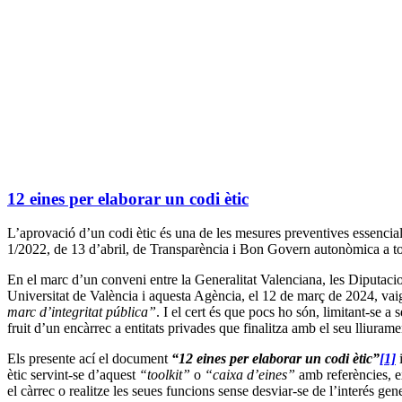
12 eines per elaborar un codi ètic
L’aprovació d’un codi ètic és una de les mesures preventives essencial
1/2022, de 13 d’abril, de Transparència i Bon Govern autonòmica a to
En el marc d’un conveni entre la Generalitat Valenciana, les Diputacio
Universitat de València i aquesta Agència, el 12 de març de 2024, vai
marc d’integritat pública”
. I el cert és que pocs ho són, limitant-se a
fruit d’un encàrrec a entitats privades que finalitza amb el seu lliuram
Els presente ací el document
“12 eines per elaborar un codi ètic”
[1]
i
ètic servint-se d’aquest
“toolkit”
o
“caixa d’eines”
amb referències, e
el càrrec o realitze les seues funcions sense desviar-se de l’interés gene