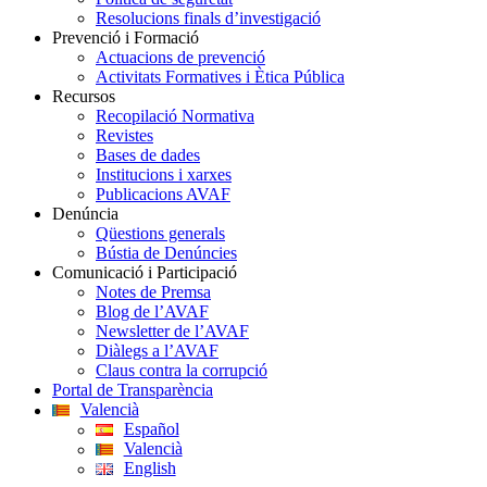
Resolucions finals d’investigació
Prevenció i Formació
Actuacions de prevenció
Activitats Formatives i Ètica Pública
Recursos
Recopilació Normativa
Revistes
Bases de dades
Institucions i xarxes
Publicacions AVAF
Denúncia
Qüestions generals
Bústia de Denúncies
Comunicació i Participació
Notes de Premsa
Blog de l’AVAF
Newsletter de l’AVAF
Diàlegs a l’AVAF
Claus contra la corrupció
Portal de Transparència
Valencià
Español
Valencià
English