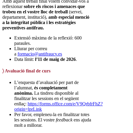
Amb aquest treball final volem convidar-vos a
reflexionar
sobre els riscos i amenaces que
trobeu en el vostre lloc de treball
(servei,
departament, institució),
amb especial menció
a la integritat pública i les estratègies
preventives antifrau.
Extensió màxima de la reflexió: 600
paraules.
Lliurar per correu
a
formacio@antifraucv.es
Data límit:
l’11 de maig de 2026
.
〉 Avaluació final de curs
L’enquesta d’avaluació per part de
l’alumnat,
és completament
anònima.
La tindreu disponible al
finalitzar les sessions en el següent
enllaç:
https://forms.office.com/e/V9QrbfrFhZ?
origin=lprLink
Per favor, empleneu-la en finalitzar totes
les sessions. El vostre
feedback
ens ajuda
molt a millorar.