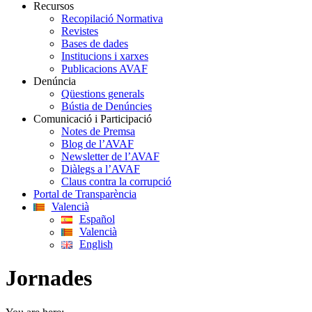
Recursos
Recopilació Normativa
Revistes
Bases de dades
Institucions i xarxes
Publicacions AVAF
Denúncia
Qüestions generals
Bústia de Denúncies
Comunicació i Participació
Notes de Premsa
Blog de l’AVAF
Newsletter de l’AVAF
Diàlegs a l’AVAF
Claus contra la corrupció
Portal de Transparència
Valencià
Español
Valencià
English
Jornades