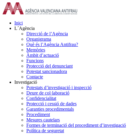
Skip
to
content
Inici
L´Agència
Direcció de l’Agència
Organigrama
Què és l’Agència Antifrau?
Memòries
Àmbit d’actuació
Funcions
Protecció del denunciant
Potestat sancionadora
Contacte
Investigació
Potestats d’investigació i inspecció
Deure de col·laboració
Confidencialitat
Protecció i cessió de dades
Garanties procedimentals
Procediment
Mesures cautelars
Formes de terminació del procediment d’investigació
Política de seguretat