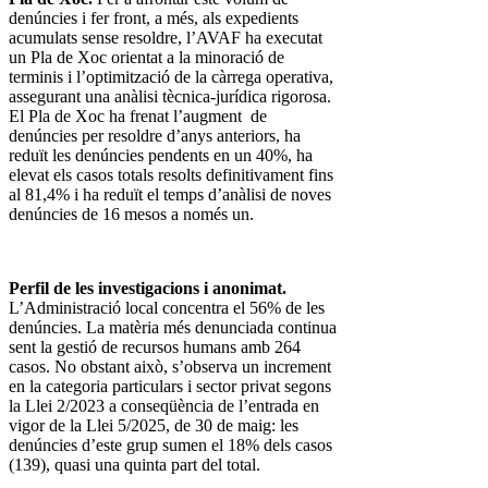
denúncies i fer front, a més, als expedients
acumulats sense resoldre, l’AVAF ha executat
un Pla de Xoc orientat a la minoració de
terminis i l’optimització de la càrrega operativa,
assegurant una anàlisi tècnica-jurídica rigorosa.
El Pla de Xoc ha frenat l’augment de
denúncies per resoldre d’anys anteriors, ha
reduït les denúncies pendents en un 40%, ha
elevat els casos totals resolts definitivament fins
al 81,4% i ha reduït el temps d’anàlisi de noves
denúncies de 16 mesos a només un.
Perfil de les investigacions i anonimat.
L’Administració local concentra el 56% de les
denúncies. La matèria més denunciada continua
sent la gestió de recursos humans amb 264
casos. No obstant això, s’observa un increment
en la categoria particulars i sector privat segons
la Llei 2/2023 a conseqüència de l’entrada en
vigor de la Llei 5/2025, de 30 de maig: les
denúncies d’este grup sumen el 18% dels casos
(139), quasi una quinta part del total.