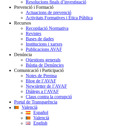
Resolucions finals d’investigació
Prevenció i Formació
Actuacions de prevenció
Activitats Formatives i Ètica Pública
Recursos
Recopilació Normativa
Revistes
Bases de dades
Institucions i xarxes
Publicacions AVAF
Denúncia
Qüestions generals
Bústia de Denúncies
Comunicació i Participació
Notes de Premsa
Blog de l’AVAF
Newsletter de l’AVAF
Diàlegs a l’AVAF
Claus contra la corrupció
Portal de Transparència
Valencià
Español
Valencià
English