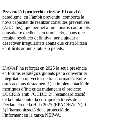
Prevenció i projecció exterior.
El canvi de
paradigma, en l’àmbit preventiu, comporta la
nova capacitat de realitzar consultes preventives
(Art. 5 bis), que permet a funcionaris i autoritats
consultar expedients en tramitació, abans que
recaiga resolució definitiva, per a ajudar a
desactivar irregularitats abans que cristal·litzen
en il·lícits administratius o penals.
L’AVAF ha reforçat en 2025 la seua presència
en fòrums estratègics globals per a convertir la
integritat en un vector de transformació. Entre
estes accions destaquen: 1) la implementació de
mètriques d’integritat mitjançant el projecte
LOCRIiS amb l’OCDE; 2) l’estandardització
de la lluita contra la corrupció a través de la
Declaració de la Haia 2025 (EPAC/EACN), i
3) l‘harmonització de la protecció de
l’informant en la xarxa NEIWA.