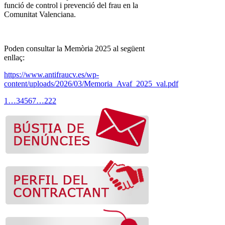
funció de control i prevenció del frau en la
Comunitat Valenciana.
Poden consultar la Memòria 2025 al següent
enllaç:
https://www.antifraucv.es/wp-
content/uploads/2026/03/Memoria_Avaf_2025_val.pdf
1
…
3
4
5
6
7
…
222