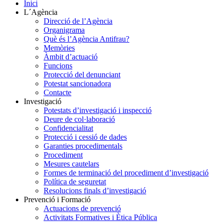
Inici
L´Agència
Direcció de l’Agència
Organigrama
Què és l’Agència Antifrau?
Memòries
Àmbit d’actuació
Funcions
Protecció del denunciant
Potestat sancionadora
Contacte
Investigació
Potestats d’investigació i inspecció
Deure de col·laboració
Confidencialitat
Protecció i cessió de dades
Garanties procedimentals
Procediment
Mesures cautelars
Formes de terminació del procediment d’investigació
Política de seguretat
Resolucions finals d’investigació
Prevenció i Formació
Actuacions de prevenció
Activitats Formatives i Ètica Pública