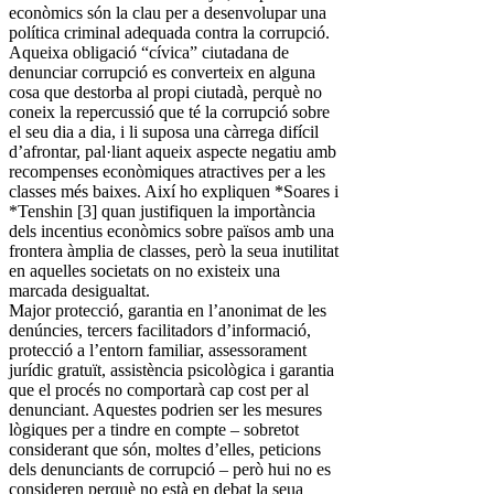
econòmics són la clau per a desenvolupar una
política criminal adequada contra la corrupció.
Aqueixa obligació “cívica” ciutadana de
denunciar corrupció es converteix en alguna
cosa que destorba al propi ciutadà, perquè no
coneix la repercussió que té la corrupció sobre
el seu dia a dia, i li suposa una càrrega difícil
d’afrontar, pal·liant aqueix aspecte negatiu amb
recompenses econòmiques atractives per a les
classes més baixes. Així ho expliquen *Soares i
*Tenshin [3] quan justifiquen la importància
dels incentius econòmics sobre països amb una
frontera àmplia de classes, però la seua inutilitat
en aquelles societats on no existeix una
marcada desigualtat.
Major protecció, garantia en l’anonimat de les
denúncies, tercers facilitadors d’informació,
protecció a l’entorn familiar, assessorament
jurídic gratuït, assistència psicològica i garantia
que el procés no comportarà cap cost per al
denunciant. Aquestes podrien ser les mesures
lògiques per a tindre en compte – sobretot
considerant que són, moltes d’elles, peticions
dels denunciants de corrupció – però hui no es
consideren perquè no està en debat la seua