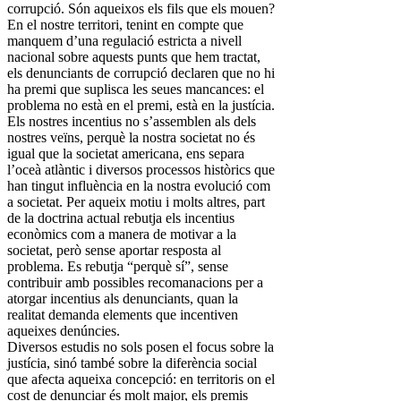
corrupció. Són aqueixos els fils que els mouen?
En el nostre territori, tenint en compte que
manquem d’una regulació estricta a nivell
nacional sobre aquests punts que hem tractat,
els denunciants de corrupció declaren que no hi
ha premi que suplisca les seues mancances: el
problema no està en el premi, està en la justícia.
Els nostres incentius no s’assemblen als dels
nostres veïns, perquè la nostra societat no és
igual que la societat americana, ens separa
l’oceà atlàntic i diversos processos històrics que
han tingut influència en la nostra evolució com
a societat. Per aqueix motiu i molts altres, part
de la doctrina actual rebutja els incentius
econòmics com a manera de motivar a la
societat, però sense aportar resposta al
problema. Es rebutja “perquè sí”, sense
contribuir amb possibles recomanacions per a
atorgar incentius als denunciants, quan la
realitat demanda elements que incentiven
aqueixes denúncies.
Diversos estudis no sols posen el focus sobre la
justícia, sinó també sobre la diferència social
que afecta aqueixa concepció: en territoris on el
cost de denunciar és molt major, els premis