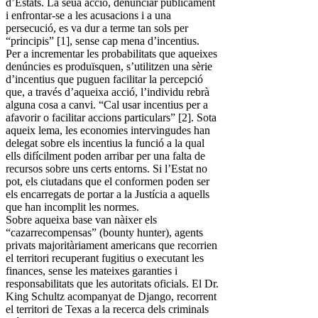
d’Estats. La seua acció, denunciar públicament
i enfrontar-se a les acusacions i a una
persecució, es va dur a terme tan sols per
“principis” [1], sense cap mena d’incentius.
Per a incrementar les probabilitats que aqueixes
denúncies es produïsquen, s’utilitzen una sèrie
d’incentius que puguen facilitar la percepció
que, a través d’aqueixa acció, l’individu rebrà
alguna cosa a canvi. “Cal usar incentius per a
afavorir o facilitar accions particulars” [2]. Sota
aqueix lema, les economies intervingudes han
delegat sobre els incentius la funció a la qual
ells difícilment poden arribar per una falta de
recursos sobre uns certs entorns. Si l’Estat no
pot, els ciutadans que el conformen poden ser
els encarregats de portar a la Justícia a aquells
que han incomplit les normes.
Sobre aqueixa base van nàixer els
“cazarrecompensas” (bounty hunter), agents
privats majoritàriament americans que recorrien
el territori recuperant fugitius o executant les
finances, sense les mateixes garanties i
responsabilitats que les autoritats oficials. El Dr.
King Schultz acompanyat de Django, recorrent
el territori de Texas a la recerca dels criminals