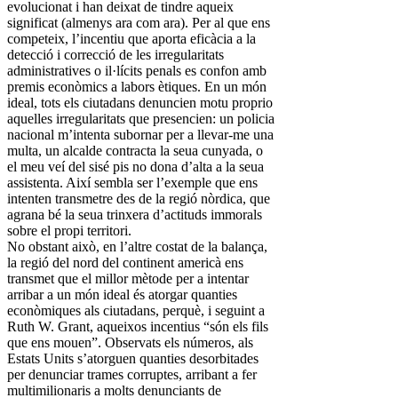
evolucionat i han deixat de tindre aqueix
significat (almenys ara com ara). Per al que ens
competeix, l’incentiu que aporta eficàcia a la
detecció i correcció de les irregularitats
administratives o il·lícits penals es confon amb
premis econòmics a labors ètiques. En un món
ideal, tots els ciutadans denuncien motu proprio
aquelles irregularitats que presencien: un policia
nacional m’intenta subornar per a llevar-me una
multa, un alcalde contracta la seua cunyada, o
el meu veí del sisé pis no dona d’alta a la seua
assistenta. Així sembla ser l’exemple que ens
intenten transmetre des de la regió nòrdica, que
agrana bé la seua trinxera d’actituds immorals
sobre el propi territori.
No obstant això, en l’altre costat de la balança,
la regió del nord del continent americà ens
transmet que el millor mètode per a intentar
arribar a un món ideal és atorgar quanties
econòmiques als ciutadans, perquè, i seguint a
Ruth W. Grant, aqueixos incentius “són els fils
que ens mouen”. Observats els números, als
Estats Units s’atorguen quanties desorbitades
per denunciar trames corruptes, arribant a fer
multimilionaris a molts denunciants de