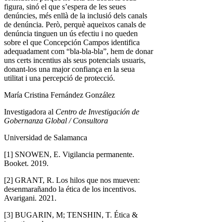
figura, sinó el que s’espera de les seues
denúncies, més enllà de la inclusió dels canals
de denúncia. Però, perquè aqueixos canals de
denúncia tinguen un ús efectiu i no queden
sobre el que Concepción Campos identifica
adequadament com “bla-bla-bla”, hem de donar
uns certs incentius als seus potencials usuaris,
donant-los una major confiança en la seua
utilitat i una percepció de protecció.
María Cristina Fernández González
Investigadora al
Centro de Investigación de
Gobernanza Global / Consultora
Universidad de Salamanca
[1] SNOWEN, E. Vigilancia permanente.
Booket. 2019.
[2] GRANT, R. Los hilos que nos mueven:
desenmarañando la ética de los incentivos.
Avarigani. 2021.
[3] BUGARIN, M; TENSHIN, T. Ética &