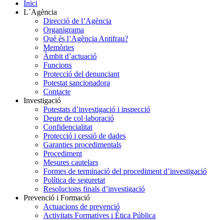
Inici
L´Agència
Direcció de l’Agència
Organigrama
Què és l’Agència Antifrau?
Memòries
Àmbit d’actuació
Funcions
Protecció del denunciant
Potestat sancionadora
Contacte
Investigació
Potestats d’investigació i inspecció
Deure de col·laboració
Confidencialitat
Protecció i cessió de dades
Garanties procedimentals
Procediment
Mesures cautelars
Formes de terminació del procediment d’investigació
Política de seguretat
Resolucions finals d’investigació
Prevenció i Formació
Actuacions de prevenció
Activitats Formatives i Ètica Pública