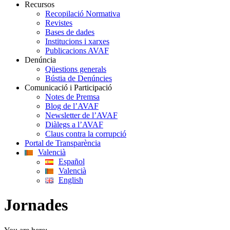
Recursos
Recopilació Normativa
Revistes
Bases de dades
Institucions i xarxes
Publicacions AVAF
Denúncia
Qüestions generals
Bústia de Denúncies
Comunicació i Participació
Notes de Premsa
Blog de l’AVAF
Newsletter de l’AVAF
Diàlegs a l’AVAF
Claus contra la corrupció
Portal de Transparència
Valencià
Español
Valencià
English
Jornades