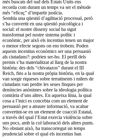
més buscats del sud dels Estats Units ens
recorda com durant un temps va ser el mètode
més “eficaç” d’impartir justícia.
Sembla una qüestió d’agilitació processal, però
s’ha convertit en una qüestió psicològica i
social: el nostre disseny social ha sigut
transformat pel nostre sistema polític i
econòmic, per això els incentius tenen un major
o menor efecte segons on ens trobem. Poden
aquests incentius econòmics ser una persuasió
als ciutadans?: podrien ser-ho. El perill dels
premis s’ha materialitzat al llarg de la nostra
història: des dels “chivatazos” durant el III
Reich, fins a la nostra pròpia història, en la qual
van sorgir riqueses sobre terratinents i milers de
ciutadans van perdre les seues finques per
denúncies anònimes sobre la ideologia política
contrària d’uns altres. En aqueixa línia, la qual
cosa a l’inici es concebia com un element de
persuasió per a atraure informació, va acabar
convertint-se en un element de coacció Estatal,
a través del qual l’Estat exercia violència sobre
uns pocs, amb la col·laboració dels altres punts.
No obstant això, ha transcorregut un temps
prudencial sobre el qual els incentius han