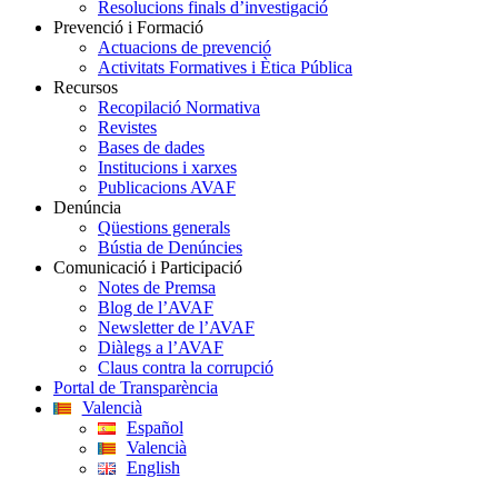
Resolucions finals d’investigació
Prevenció i Formació
Actuacions de prevenció
Activitats Formatives i Ètica Pública
Recursos
Recopilació Normativa
Revistes
Bases de dades
Institucions i xarxes
Publicacions AVAF
Denúncia
Qüestions generals
Bústia de Denúncies
Comunicació i Participació
Notes de Premsa
Blog de l’AVAF
Newsletter de l’AVAF
Diàlegs a l’AVAF
Claus contra la corrupció
Portal de Transparència
Valencià
Español
Valencià
English