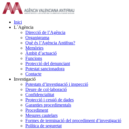
Skip
to
content
Inici
L´Agència
Direcció de l’Agència
Organigrama
Què és l’Agència Antifrau?
Memòries
Àmbit d’actuació
Funcions
Protecció del denunciant
Potestat sancionadora
Contacte
Investigació
Potestats d’investigació i inspecció
Deure de col·laboració
Confidencialitat
Protecció i cessió de dades
Garanties procedimentals
Procediment
Mesures cautelars
Formes de terminació del procediment d’investigació
Política de seguretat