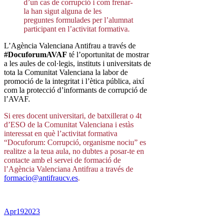
d’un cas de corrupció i com frenar-
la han sigut alguna de les
preguntes formulades per l’alumnat
participant en l’activitat formativa.
L’Agència Valenciana Antifrau a través de
#DocuforumAVAF
té l’oportunitat de mostrar
a les aules de col·legis, instituts i universitats de
tota la Comunitat Valenciana la labor de
promoció de la integritat i l’ètica pública, així
com la protecció d’informants de corrupció de
l’AVAF.
Si eres docent universitari, de batxillerat o 4t
d’ESO de la Comunitat Valenciana i estàs
interessat en què l’activitat formativa
“Docuforum: Corrupció, organisme nociu” es
realitze a la teua aula, no dubtes a posar-te en
contacte amb el servei de formació de
l’Agència Valenciana Antifrau a través de
formacio@antifraucv.es
.
Apr
19
2023