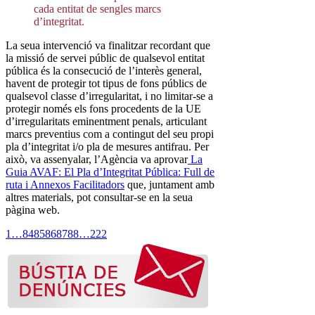
cada entitat de sengles marcs
d’integritat.
La seua intervenció va finalitzar recordant que
la missió de servei públic de qualsevol entitat
pública és la consecució de l’interès general,
havent de protegir tot tipus de fons públics de
qualsevol classe d’irregularitat, i no limitar-se a
protegir només els fons procedents de la UE
d’irregularitats eminentment penals, articulant
marcs preventius com a contingut del seu propi
pla d’integritat i/o pla de mesures antifrau. Per
això, va assenyalar, l’Agència va aprovar
La
Guia AVAF: El Pla d’Integritat Pública: Full de
ruta i Annexos Facilitadors
que, juntament amb
altres materials, pot consultar-se en la seua
pàgina web.
1
…
84
85
86
87
88
…
222