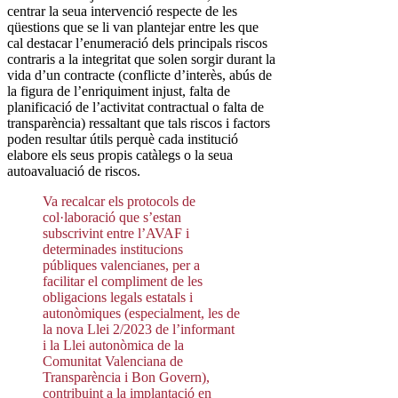
centrar la seua intervenció respecte de les
qüestions que se li van plantejar entre les que
cal destacar l’enumeració dels principals riscos
contraris a la integritat que solen sorgir durant la
vida d’un contracte (conflicte d’interès, abús de
la figura de l’enriquiment injust, falta de
planificació de l’activitat contractual o falta de
transparència) ressaltant que tals riscos i factors
poden resultar útils perquè cada institució
elabore els seus propis catàlegs o la seua
autoavaluació de riscos.
Va recalcar els protocols de
col·laboració que s’estan
subscrivint entre l’AVAF i
determinades institucions
públiques valencianes, per a
facilitar el compliment de les
obligacions legals estatals i
autonòmiques (especialment, les de
la nova Llei 2/2023 de l’informant
i la Llei autonòmica de la
Comunitat Valenciana de
Transparència i Bon Govern),
contribuint a la implantació en