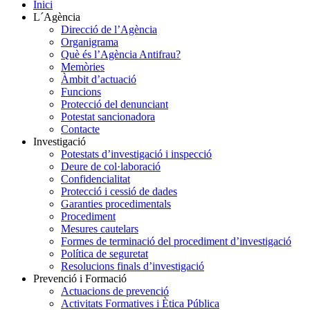
Inici
L´Agència
Direcció de l’Agència
Organigrama
Què és l’Agència Antifrau?
Memòries
Àmbit d’actuació
Funcions
Protecció del denunciant
Potestat sancionadora
Contacte
Investigació
Potestats d’investigació i inspecció
Deure de col·laboració
Confidencialitat
Protecció i cessió de dades
Garanties procedimentals
Procediment
Mesures cautelars
Formes de terminació del procediment d’investigació
Política de seguretat
Resolucions finals d’investigació
Prevenció i Formació
Actuacions de prevenció
Activitats Formatives i Ètica Pública