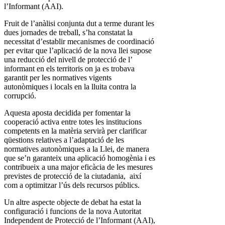
l’Informant (AAI).
Fruit de l’anàlisi conjunta dut a terme durant les
dues jornades de treball, s’ha constatat la
necessitat d’establir mecanismes de coordinació
per evitar que l’aplicació de la nova llei supose
una reducció del nivell de protecció de l’
informant en els territoris on ja es trobava
garantit per les normatives vigents
autonòmiques i locals en la lluita contra la
corrupció.
Aquesta aposta decidida per fomentar la
cooperació activa entre totes les institucions
competents en la matèria servirà per clarificar
qüestions relatives a l’adaptació de les
normatives autonòmiques a la Llei, de manera
que se’n garanteix una aplicació homogènia i es
contribueix a una major eficàcia de les mesures
previstes de protecció de la ciutadania, així
com a optimitzar l’ús dels recursos públics.
Un altre aspecte objecte de debat ha estat la
configuració i funcions de la nova Autoritat
Independent de Protecció de l’Informant (AAI),