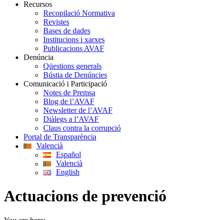
Recursos
Recopilació Normativa
Revistes
Bases de dades
Institucions i xarxes
Publicacions AVAF
Denúncia
Qüestions generals
Bústia de Denúncies
Comunicació i Participació
Notes de Premsa
Blog de l’AVAF
Newsletter de l’AVAF
Diàlegs a l’AVAF
Claus contra la corrupció
Portal de Transparència
Valencià
Español
Valencià
English
Actuacions de prevenció