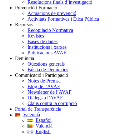
Resolucions finals d’investigació
Prevenció i Formació
Actuacions de prevenció
Activitats Formatives i Ètica Pública
Recursos
Recopilació Normativa
Revistes
Bases de dades
Institucions i xarxes
Publicacions AVAF
Denúncia
Qüestions generals
Bústia de Denúncies
Comunicació i Participació
Notes de Premsa
Blog de l’AVAF
Newsletter de l’AVAF
Diàlegs a l’AVAF
Claus contra la corrupció
Portal de Transparència
Valencià
Español
Valencià
English