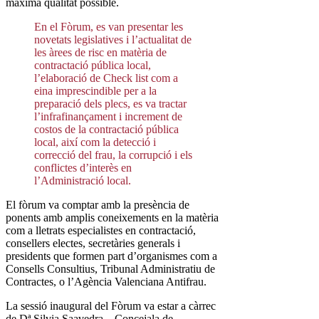
màxima qualitat possible.
En el Fòrum, es van presentar les
novetats legislatives i l’actualitat de
les àrees de risc en matèria de
contractació pública local,
l’elaboració de Check list com a
eina imprescindible per a la
preparació dels plecs, es va tractar
l’infrafinançament i increment de
costos de la contractació pública
local, així com la detecció i
correcció del frau, la corrupció i els
conflictes d’interès en
l’Administració local.
El fòrum va comptar amb la presència de
ponents amb amplis coneixements en la matèria
com a lletrats especialistes en contractació,
consellers electes, secretàries generals i
presidents que formen part d’organismes com a
Consells Consultius, Tribunal Administratiu de
Contractes, o l’Agència Valenciana Antifrau.
La sessió inaugural del Fòrum va estar a càrrec
de Dª Silvia Saavedra – Concejala de