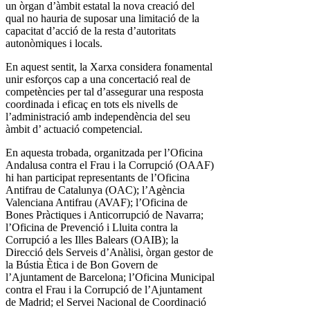
un òrgan d’àmbit estatal la nova creació del
qual no hauria de suposar una limitació de la
capacitat d’acció de la resta d’autoritats
autonòmiques i locals.
En aquest sentit, la Xarxa considera fonamental
unir esforços cap a una concertació real de
competències per tal d’assegurar una resposta
coordinada i eficaç en tots els nivells de
l’administració amb independència del seu
àmbit d’ actuació competencial.
En aquesta trobada, organitzada per l’Oficina
Andalusa contra el Frau i la Corrupció (OAAF)
hi han participat representants de l’Oficina
Antifrau de Catalunya (OAC); l’Agència
Valenciana Antifrau (AVAF); l’Oficina de
Bones Pràctiques i Anticorrupció de Navarra;
l’Oficina de Prevenció i Lluita contra la
Corrupció a les Illes Balears (OAIB); la
Direcció dels Serveis d’Anàlisi, òrgan gestor de
la Bústia Ètica i de Bon Govern de
l’Ajuntament de Barcelona; l’Oficina Municipal
contra el Frau i la Corrupció de l’Ajuntament
de Madrid; el Servei Nacional de Coordinació