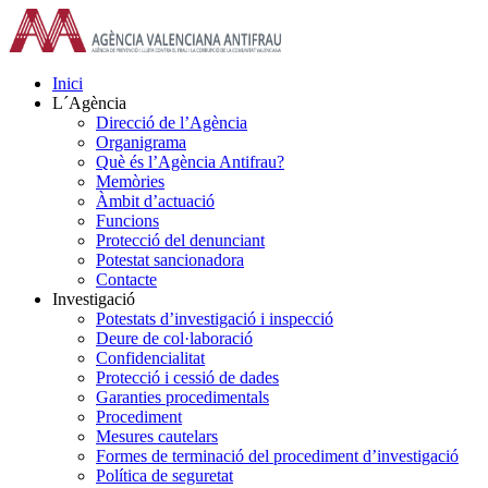
Skip
to
content
Inici
L´Agència
Direcció de l’Agència
Organigrama
Què és l’Agència Antifrau?
Memòries
Àmbit d’actuació
Funcions
Protecció del denunciant
Potestat sancionadora
Contacte
Investigació
Potestats d’investigació i inspecció
Deure de col·laboració
Confidencialitat
Protecció i cessió de dades
Garanties procedimentals
Procediment
Mesures cautelars
Formes de terminació del procediment d’investigació
Política de seguretat