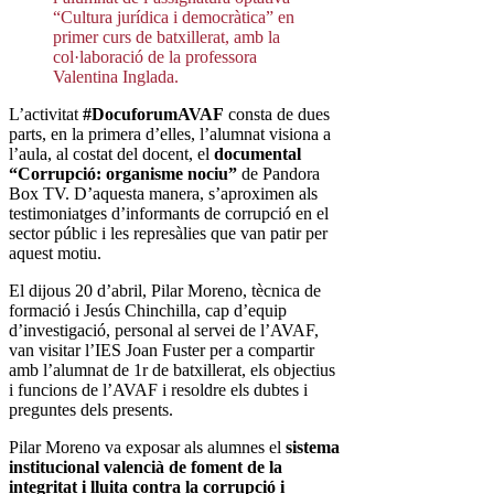
“Cultura jurídica i democràtica” en
primer curs de batxillerat, amb la
col·laboració de la professora
Valentina Inglada.
L’activitat
#DocuforumAVAF
consta de dues
parts, en la primera d’elles, l’alumnat visiona a
l’aula, al costat del docent, el
documental
“Corrupció: organisme nociu”
de Pandora
Box TV. D’aquesta manera, s’aproximen als
testimoniatges d’informants de corrupció en el
sector públic i les represàlies que van patir per
aquest motiu.
El dijous 20 d’abril, Pilar Moreno, tècnica de
formació i Jesús Chinchilla, cap d’equip
d’investigació, personal al servei de l’AVAF,
van visitar l’IES Joan Fuster per a compartir
amb l’alumnat de 1r de batxillerat, els objectius
i funcions de l’AVAF i resoldre els dubtes i
preguntes dels presents.
Pilar Moreno va exposar als alumnes el
sistema
institucional valencià de foment de la
integritat i lluita contra la corrupció i