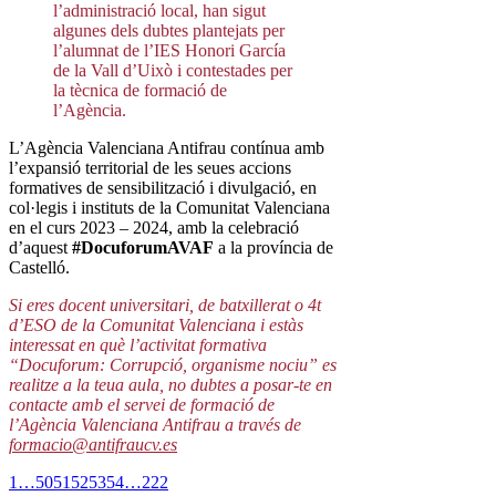
l’administració local, han sigut
algunes dels dubtes plantejats per
l’alumnat de l’IES Honori García
de la Vall d’Uixò i contestades per
la tècnica de formació de
l’Agència.
L’Agència Valenciana Antifrau contínua amb
l’expansió territorial de les seues accions
formatives de sensibilització i divulgació, en
col·legis i instituts de la Comunitat Valenciana
en el curs 2023 – 2024, amb la celebració
d’aquest
#DocuforumAVAF
a la província de
Castelló.
Si eres docent universitari, de batxillerat o 4t
d’ESO de la Comunitat Valenciana i estàs
interessat en què l’activitat formativa
“Docuforum: Corrupció, organisme nociu” es
realitze a la teua aula, no dubtes a posar-te en
contacte amb el servei de formació de
l’Agència Valenciana Antifrau a través de
formacio@antifraucv.es
1
…
50
51
52
53
54
…
222