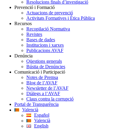
Resolucions finals d’investigació
Prevenció i Formació
Actuacions de prevenció
Activitats Formatives i Ètica Pública
Recursos
Recopilació Normativa
Revistes
Bases de dades
Institucions i xarxes
Publicacions AVAF
Denúncia
Qüestions generals
Bústia de Denúncies
Comunicació i Participació
Notes de Premsa
Blog de l’AVAF
Newsletter de l’AVAF
Diàlegs a l’AVAF
Claus contra la corrupció
Portal de Transparència
Valencià
Español
Valencià
English