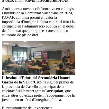
d’Uixó, amb l’activitat
#DocuforumAVAF.
Amb aquesta nova acció formativa en col·legis
i instituts de la Comunitat Valenciana en 2024,
l’AVAF, continua posant en valor la
importància d’integrar la lluita contra el frau i la
corrupció en l’administració pública en el debat
de l’alumnat que prompte es convertiran en
ciutadans de ple de dret.
L’Institut d’Educació Secundària Honori
García de la Vall d’Uixó
ha sigut el primer de
la província de Castelló a participar de la
celebració
#UnitedAgaintsCorruption
, que
entre altres objectius pretén l’apoderament de la
joventut en matèria d’integritat pública.
El protagonisme de l’experiència