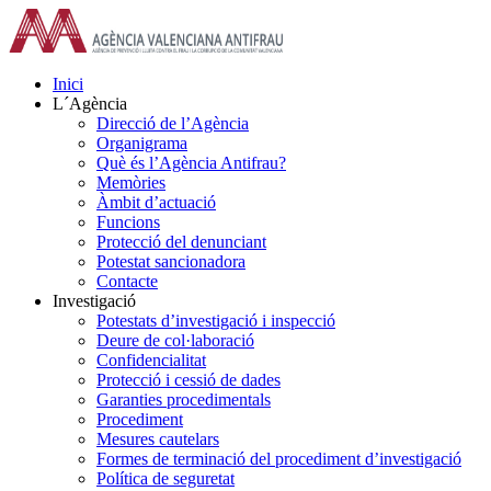
Skip
to
content
Inici
L´Agència
Direcció de l’Agència
Organigrama
Què és l’Agència Antifrau?
Memòries
Àmbit d’actuació
Funcions
Protecció del denunciant
Potestat sancionadora
Contacte
Investigació
Potestats d’investigació i inspecció
Deure de col·laboració
Confidencialitat
Protecció i cessió de dades
Garanties procedimentals
Procediment
Mesures cautelars
Formes de terminació del procediment d’investigació
Política de seguretat