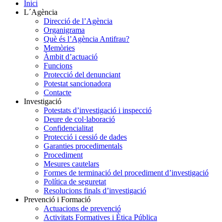
Inici
L´Agència
Direcció de l’Agència
Organigrama
Què és l’Agència Antifrau?
Memòries
Àmbit d’actuació
Funcions
Protecció del denunciant
Potestat sancionadora
Contacte
Investigació
Potestats d’investigació i inspecció
Deure de col·laboració
Confidencialitat
Protecció i cessió de dades
Garanties procedimentals
Procediment
Mesures cautelars
Formes de terminació del procediment d’investigació
Política de seguretat
Resolucions finals d’investigació
Prevenció i Formació
Actuacions de prevenció
Activitats Formatives i Ètica Pública