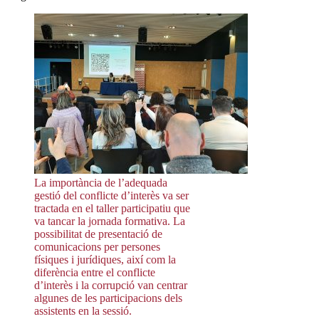
La importància de l’adequada
gestió del conflicte d’interès va ser
tractada en el taller participatiu que
va tancar la jornada formativa. La
possibilitat de presentació de
comunicacions per persones
físiques i jurídiques, així com la
diferència entre el conflicte
d’interès i la corrupció van centrar
algunes de les participacions dels
assistents en la sessió.