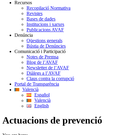
Recursos
Recopilació Normativa
Revistes
Bases de dades
Institucions i xarxes
Publicacions AVAF
Denúncia
Qüestions generals
Bústia de Denúncies
Comunicació i Participació
Notes de Premsa
Blog de l’AVAF
Newsletter de l’AVAF
Diàlegs a l’AVAF
Claus contra la corrupció
Portal de Transparència
Valencià
Español
Valencià
English
Actuacions de prevenció