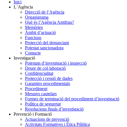
Inici
L´Agència
Direcció de l’Agència
Organigrama
Què és l’Agència Antifrau?
Memòries
Àmbit d’actuació
Funcions
Protecció del denunciant
Potestat sancionadora
Contacte
Investigació
Potestats d’investigació i inspecció
Deure de col·laboració
Confidencialitat
Protecció i cessió de dades
Garanties procedimentals
Procediment
Mesures cautelars
Formes de terminació del procediment d’investigació
Política de seguretat
Resolucions finals d’investigació
Prevenció i Formació
Actuacions de prevenció
Activitats Formatives i Ètica Pública