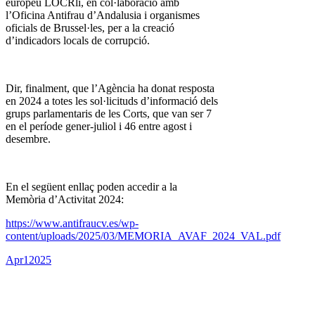
europeu LOCRli, en col·laboració amb
l’Oficina Antifrau d’Andalusia i organismes
oficials de Brussel·les, per a la creació
d’indicadors locals de corrupció.
Dir, finalment, que l’Agència ha donat resposta
en 2024 a totes les sol·licituds d’informació dels
grups parlamentaris de les Corts, que van ser 7
en el període gener-juliol i 46 entre agost i
desembre.
En el següent enllaç poden accedir a la
Memòria d’Activitat 2024:
https://www.antifraucv.es/wp-
content/uploads/2025/03/MEMORIA_AVAF_2024_VAL.pdf
Apr
1
2025