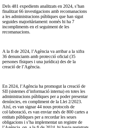
Dels 481 expedients analitzats en 2024, s’han
finalitzat 66 investigacions amb recomanacions
a les administracions públiques que han sigut
seguides majoritàriament: només hi ha 7
incompliments en el seguiment de les
recomanacions.
A la fi de 2024, l’Agència va arribar a la xifra
36 denunciants amb protecció oficial (35
persones físiques i una jurídica) des de la
creació de l’Agència.
En 2024, l’Agència ha promogut la creació de
SII (sistemes d’informació interna) en totes les
administracions públiques per a poder presentar
denúncies, en compliment de la Llei 2/2023.
Així, es van signar 44 nous protocols de
col·laboració, es van enviar més de 800 cartes a
entitats públiques per a recordar les seues
obligacions i s’ha implementat un registre de
l’Agència, on, a la fi de 2024, hi havia registrats