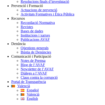
Resolucions finals d’investigació
Prevenció i Formació
Actuacions de prevenció
Activitats Formatives i Ètica Pública
Recursos
Recopilació Normativa
Revistes
Bases de dades
Institucions i xarxes
Publicacions AVAF
Denúncia
Qüestions generals
Bústia de Denúncies
Comunicació i Participació
Notes de Premsa
Blog de l’AVAF
Newsletter de l’AVAF
Diàlegs a l’AVAF
Claus contra la corrupció
Portal de Transparència
Valencià
Español
Valencià
English