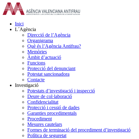
Skip
to
content
Inici
L´Agència
Direcció de l’Agència
Organigrama
Què és l’Agència Antifrau?
Memòries
Àmbit d’actuació
Funcions
Protecció del denunciant
Potestat sancionadora
Contacte
Investigació
Potestats d’investigació i inspecció
Deure de col·laboració
Confidencialitat
Protecció i cessió de dades
Garanties procedimentals
Procediment
Mesures cautelars
Formes de terminació del procediment d’investigació
Política de seguretat