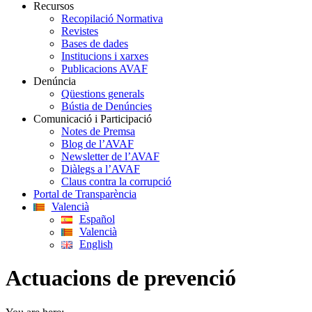
Recursos
Recopilació Normativa
Revistes
Bases de dades
Institucions i xarxes
Publicacions AVAF
Denúncia
Qüestions generals
Bústia de Denúncies
Comunicació i Participació
Notes de Premsa
Blog de l’AVAF
Newsletter de l’AVAF
Diàlegs a l’AVAF
Claus contra la corrupció
Portal de Transparència
Valencià
Español
Valencià
English
Actuacions de prevenció