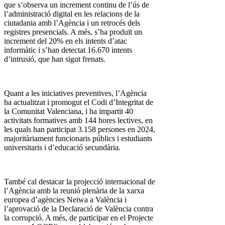
que s’observa un increment continu de l’ús de
l’administració digital en les relacions de la
ciutadania amb l’Agència i un retrocés dels
registres presencials. A més, s’ha produït un
increment del 20% en els intents d’atac
informàtic i s’han detectat 16.670 intents
d’intrusió, que han sigut frenats.
Quant a les iniciatives preventives, l’Agència
ha actualitzat i promogut el Codi d’Integritat de
la Comunitat Valenciana, i ha impartit 40
activitats formatives amb 144 hores lectives, en
les quals han participat 3.158 persones en 2024,
majoritàriament funcionaris públics i estudiants
universitaris i d’educació secundària.
També cal destacar la projecció internacional de
l’Agència amb la reunió plenària de la xarxa
europea d’agències Neiwa a València i
l’aprovació de la Declaració de València contra
la corrupció. A més, de participar en el Projecte