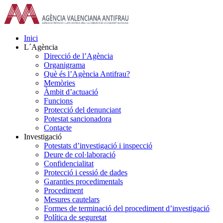
Skip
to
content
Inici
L´Agència
Direcció de l’Agència
Organigrama
Què és l’Agència Antifrau?
Memòries
Àmbit d’actuació
Funcions
Protecció del denunciant
Potestat sancionadora
Contacte
Investigació
Potestats d’investigació i inspecció
Deure de col·laboració
Confidencialitat
Protecció i cessió de dades
Garanties procedimentals
Procediment
Mesures cautelars
Formes de terminació del procediment d’investigació
Política de seguretat