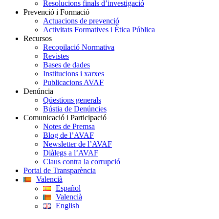
Resolucions finals d’investigació
Prevenció i Formació
Actuacions de prevenció
Activitats Formatives i Ètica Pública
Recursos
Recopilació Normativa
Revistes
Bases de dades
Institucions i xarxes
Publicacions AVAF
Denúncia
Qüestions generals
Bústia de Denúncies
Comunicació i Participació
Notes de Premsa
Blog de l’AVAF
Newsletter de l’AVAF
Diàlegs a l’AVAF
Claus contra la corrupció
Portal de Transparència
Valencià
Español
Valencià
English