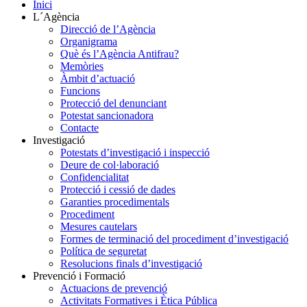
Inici
L´Agència
Direcció de l’Agència
Organigrama
Què és l’Agència Antifrau?
Memòries
Àmbit d’actuació
Funcions
Protecció del denunciant
Potestat sancionadora
Contacte
Investigació
Potestats d’investigació i inspecció
Deure de col·laboració
Confidencialitat
Protecció i cessió de dades
Garanties procedimentals
Procediment
Mesures cautelars
Formes de terminació del procediment d’investigació
Política de seguretat
Resolucions finals d’investigació
Prevenció i Formació
Actuacions de prevenció
Activitats Formatives i Ètica Pública