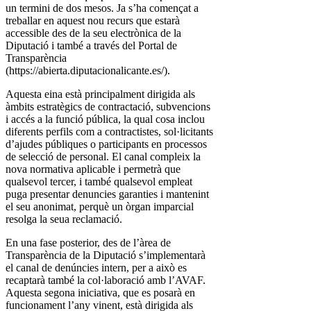
un termini de dos mesos. Ja s’ha començat a
treballar en aquest nou recurs que estarà
accessible des de la seu electrònica de la
Diputació i també a través del Portal de
Transparència
(https://abierta.diputacionalicante.es/).
Aquesta eina està principalment dirigida als
àmbits estratègics de contractació, subvencions
i accés a la funció pública, la qual cosa inclou
diferents perfils com a contractistes, sol·licitants
d’ajudes públiques o participants en processos
de selecció de personal. El canal compleix la
nova normativa aplicable i permetrà que
qualsevol tercer, i també qualsevol empleat
puga presentar denuncies garanties i mantenint
el seu anonimat, perquè un òrgan imparcial
resolga la seua reclamació.
En una fase posterior, des de l’àrea de
Transparència de la Diputació s’implementarà
el canal de denúncies intern, per a això es
recaptarà també la col·laboració amb l’AVAF.
Aquesta segona iniciativa, que es posarà en
funcionament l’any vinent, està dirigida als