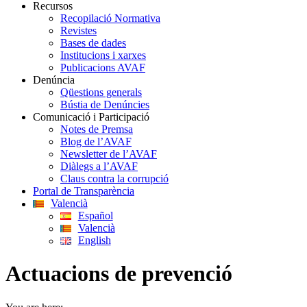
Recursos
Recopilació Normativa
Revistes
Bases de dades
Institucions i xarxes
Publicacions AVAF
Denúncia
Qüestions generals
Bústia de Denúncies
Comunicació i Participació
Notes de Premsa
Blog de l’AVAF
Newsletter de l’AVAF
Diàlegs a l’AVAF
Claus contra la corrupció
Portal de Transparència
Valencià
Español
Valencià
English
Actuacions de prevenció