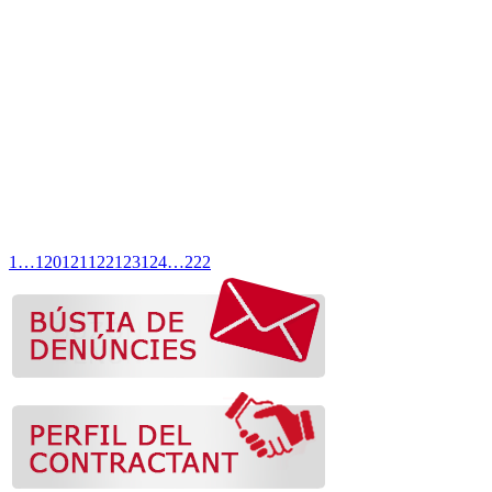
1
…
120
121
122
123
124
…
222