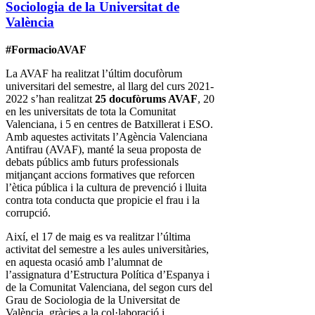
Sociologia de la Universitat de
València
#FormacioAVAF
La AVAF ha realitzat l’últim docufòrum
universitari del semestre, al llarg del curs 2021-
2022 s’han realitzat
25 docufòrums AVAF
, 20
en les universitats de tota la Comunitat
Valenciana, i 5 en centres de Batxillerat i ESO.
Amb aquestes activitats l’Agència Valenciana
Antifrau (AVAF), manté la seua proposta de
debats públics amb futurs professionals
mitjançant accions formatives que reforcen
l’ètica pública i la cultura de prevenció i lluita
contra tota conducta que propicie el frau i la
corrupció.
Així, el 17 de maig es va realitzar l’última
activitat del semestre a les aules universitàries,
en aquesta ocasió amb l’alumnat de
l’assignatura d’Estructura Política d’Espanya i
de la Comunitat Valenciana, del segon curs del
Grau de Sociologia de la Universitat de
València, gràcies a la col·laboració i