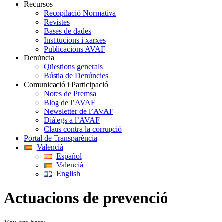
Recursos
Recopilació Normativa
Revistes
Bases de dades
Institucions i xarxes
Publicacions AVAF
Denúncia
Qüestions generals
Bústia de Denúncies
Comunicació i Participació
Notes de Premsa
Blog de l’AVAF
Newsletter de l’AVAF
Diàlegs a l’AVAF
Claus contra la corrupció
Portal de Transparència
Valencià
Español
Valencià
English
Actuacions de prevenció