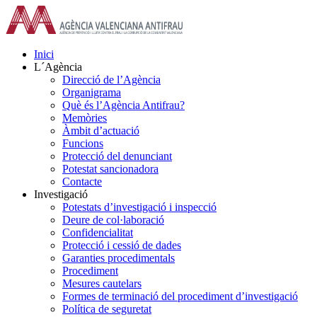
Skip
to
content
Inici
L´Agència
Direcció de l’Agència
Organigrama
Què és l’Agència Antifrau?
Memòries
Àmbit d’actuació
Funcions
Protecció del denunciant
Potestat sancionadora
Contacte
Investigació
Potestats d’investigació i inspecció
Deure de col·laboració
Confidencialitat
Protecció i cessió de dades
Garanties procedimentals
Procediment
Mesures cautelars
Formes de terminació del procediment d’investigació
Política de seguretat