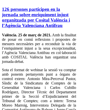
126 persones participen en la
jornada sobre enriquiment injust
organitzada per Cosital València i
l’Agència Valenciana Antifrau
València. 25 de març de 2021.
Amb la finalitat
de posar en comú reflexions i propostes de
mesures necessàries per a reconduir la via de
l’enriquiment injust a la seua excepcionalitat,
l’Agència Valenciana Antifrau en col·laboració
amb COSITAL València han organitzat una
jornada-debat.
Sota el format de webinar la sessió va comptar
amb ponents pertanyents punt a òrgans de
control extern: Antonio Mira-Perceval Pastor,
Síndic de la Sindicatura de Comptes de la
Generalitat Valenciana i Carlos Cubillo
Rodríguez, Director Tècnic del Departament
primer de la Secció d’Enjudiciament del
Tribunal de Comptes; com a intern: Teresa
Moreo Marroig, Interventora Delegada de la
Comunitat Autònoma de Balears i Jorge García