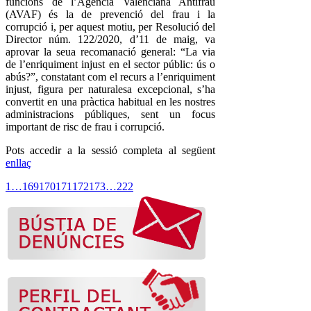
funcions de l’Agència Valenciana Antifrau
(AVAF) és la de prevenció del frau i la
corrupció i, per aquest motiu, per Resolució del
Director núm. 122/2020, d’11 de maig, va
aprovar la seua recomanació general: “La via
de l’enriquiment injust en el sector públic: ús o
abús?”, constatant com el recurs a l’enriquiment
injust, figura per naturalesa excepcional, s’ha
convertit en una pràctica habitual en les nostres
administracions públiques, sent un focus
important de risc de frau i corrupció.
Pots accedir a la sessió completa al següent
enllaç
1
…
169
170
171
172
173
…
222