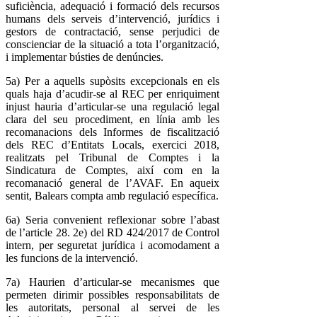
suficiència, adequació i formació dels recursos
humans dels serveis d’intervenció, jurídics i
gestors de contractació, sense perjudici de
conscienciar de la situació a tota l’organització,
i implementar bústies de denúncies.
5a) Per a aquells supòsits excepcionals en els
quals haja d’acudir-se al REC per enriquiment
injust hauria d’articular-se una regulació legal
clara del seu procediment, en línia amb les
recomanacions dels Informes de fiscalització
dels REC d’Entitats Locals, exercici 2018,
realitzats pel Tribunal de Comptes i la
Sindicatura de Comptes, així com en la
recomanació general de l’AVAF. En aqueix
sentit, Balears compta amb regulació específica.
6a) Seria convenient reflexionar sobre l’abast
de l’article 28. 2e) del RD 424/2017 de Control
intern, per seguretat jurídica i acomodament a
les funcions de la intervenció.
7a) Haurien d’articular-se mecanismes que
permeten dirimir possibles responsabilitats de
les autoritats, personal al servei de les