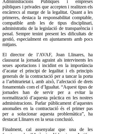
Administracions Públiques i empreses
públiques i privades que accepten i realitzen els
encàrrecs al marge de la legalitat. Quant a les
primeres, destaca la responsabilitat comptable,
compatible amb les de tipus disciplinari,
administratiu de la legislació de transparència i
penal. Sempre tenint present les dificultats de
gestió, especialment en ajuntaments amb pocs
mitjans.
El director de l’AVAF, Joan Llinares, ha
clausurat la jornada agraint als intervinents les
seues aportacions i incidint en la importància
d’acatar el principi de legalitat i els principis
generals de la contractació per a tancar la porta
a l’arbitrarietat i, amb això, l’afectació de drets
fonamentals com el d’Igualtat. “Aquest tipus de
jornades han de servir per a evitar la
normalització d’aquesta pràctica en les nostres
administracions. Parlar públicament d’aquestes
anomalies en la contractació és el primer pas
per a solucionar aquesta problemàtica”, ha
destacat Llinares en la seua conclusió.
Finalment, cal assenyalar que una de les