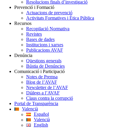
Resolucions finals d’investigació
Prevenció i Formació
Actuacions de prevenció
Activitats Formatives i Ètica Pública
Recursos
Recopilació Normativa
Revistes
Bases de dades
Institucions i xarxes
Publicacions AVAF
Denúncia
Qüestions generals
Bústia de Denúncies
Comunicació i Participació
Notes de Premsa
Blog de l’AVAF
Newsletter de l’AVAF
Diàlegs a l’AVAF
Claus contra la corrupció
Portal de Transparència
Valencià
Español
Valencià
English