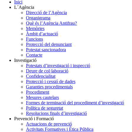
Inici
L´Agència
Direcció de l’Agència
Organigrama
Què és l’Agència Antifrau?
Memòries
Àmbit d’actuació
Funcions
Protecció del denunciant
Potestat sancionadora
Contacte
Investigació
Potestats d’investigació i inspecció
Deure de col·laboració
Confidencialitat
Protecció i cessió de dades
Garanties procedimentals
Procediment
Mesures cautelars
Formes de terminació del procediment d’investigació
Política de seguretat
Resolucions finals d’investigació
Prevenció i Formació
Actuacions de prevenció
Activitats Formatives i Ètica Pública