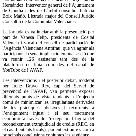
Hernández, Interventor general de l’Ajuntament
de Gandia i des de l’àmbit consultiu: Patricia
Boix Mañó, Lletrada major del Consell Jurídic
Consultiu de la Comunitat Valenciana.
La jornada es va iniciar amb la presentació per
part de Vanesa Felip, presidenta de Cosital
València i vocal del consell de participació de
l’Agència Valenciana Antifrau, que va agrair als
participants la seua implicació en una sessió que
va reunir 126 assistents tant des de la
plataforma en línia com des del canal de
YouTube de l’AVAF.
Les intervencions i el posterior debat, moderat
per Irene Bravo Rey, cap del Servei de
prevenció de l’AVAF, van permetre exposar
diferents punts de vista tendents a l’objectiu
comú de minimitzar les irregularitats derivades
de les pràctiques abusives i recurrents a
l’enriquiment injust i el seu tractament
econòmic a través de l’excepcional figura del
reconeixement extrajudicial de crèdits (REC, en
el cas d’entitats locals), podent extraure’s com a
principals conclusions conjuntes les següents: