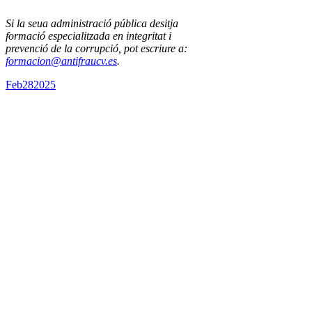
Si la seua administració pública desitja
formació especialitzada en integritat i
prevenció de la corrupció, pot escriure a:
formacion@antifraucv.es
.
Feb
28
2025