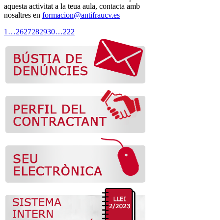
aquesta activitat a la teua aula, contacta amb
nosaltres en
formacion@antifraucv.es
1
…
26
27
28
29
30
…
222