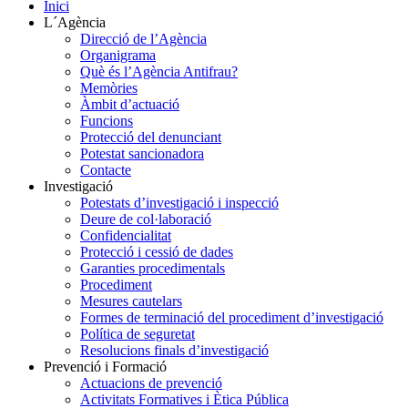
Inici
L´Agència
Direcció de l’Agència
Organigrama
Què és l’Agència Antifrau?
Memòries
Àmbit d’actuació
Funcions
Protecció del denunciant
Potestat sancionadora
Contacte
Investigació
Potestats d’investigació i inspecció
Deure de col·laboració
Confidencialitat
Protecció i cessió de dades
Garanties procedimentals
Procediment
Mesures cautelars
Formes de terminació del procediment d’investigació
Política de seguretat
Resolucions finals d’investigació
Prevenció i Formació
Actuacions de prevenció
Activitats Formatives i Ètica Pública