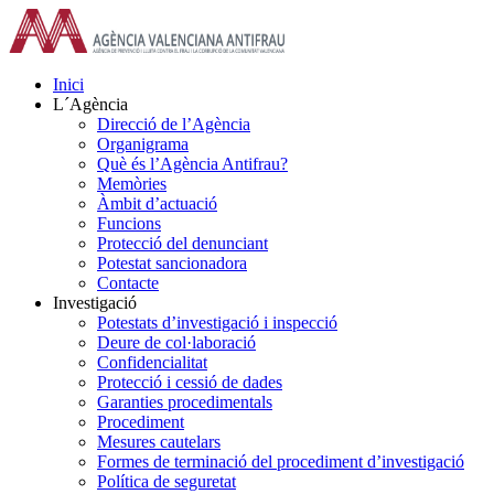
Skip
to
content
Inici
L´Agència
Direcció de l’Agència
Organigrama
Què és l’Agència Antifrau?
Memòries
Àmbit d’actuació
Funcions
Protecció del denunciant
Potestat sancionadora
Contacte
Investigació
Potestats d’investigació i inspecció
Deure de col·laboració
Confidencialitat
Protecció i cessió de dades
Garanties procedimentals
Procediment
Mesures cautelars
Formes de terminació del procediment d’investigació
Política de seguretat