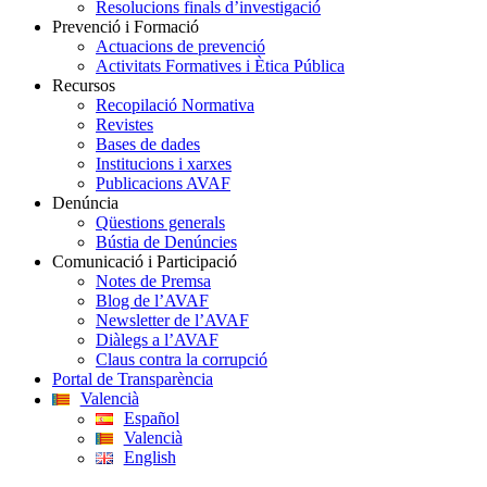
Resolucions finals d’investigació
Prevenció i Formació
Actuacions de prevenció
Activitats Formatives i Ètica Pública
Recursos
Recopilació Normativa
Revistes
Bases de dades
Institucions i xarxes
Publicacions AVAF
Denúncia
Qüestions generals
Bústia de Denúncies
Comunicació i Participació
Notes de Premsa
Blog de l’AVAF
Newsletter de l’AVAF
Diàlegs a l’AVAF
Claus contra la corrupció
Portal de Transparència
Valencià
Español
Valencià
English