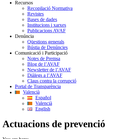
Recursos
Recopilació Normativa
Revistes
Bases de dades
Institucions i xarxes
Publicacions AVAF
Denúncia
Qüestions generals
Bústia de Denúncies
Comunicació i Participació
Notes de Premsa
Blog de l’AVAF
Newsletter de l’AVAF
Diàlegs a l’AVAF
Claus contra la corrupció
Portal de Transparència
Valencià
Español
Valencià
English
Actuacions de prevenció