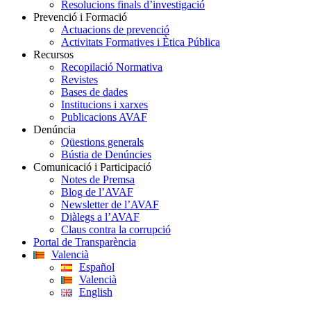
Resolucions finals d’investigació
Prevenció i Formació
Actuacions de prevenció
Activitats Formatives i Ètica Pública
Recursos
Recopilació Normativa
Revistes
Bases de dades
Institucions i xarxes
Publicacions AVAF
Denúncia
Qüestions generals
Bústia de Denúncies
Comunicació i Participació
Notes de Premsa
Blog de l’AVAF
Newsletter de l’AVAF
Diàlegs a l’AVAF
Claus contra la corrupció
Portal de Transparència
Valencià
Español
Valencià
English