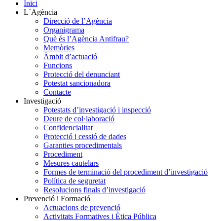
Inici
L´Agència
Direcció de l’Agència
Organigrama
Què és l’Agència Antifrau?
Memòries
Àmbit d’actuació
Funcions
Protecció del denunciant
Potestat sancionadora
Contacte
Investigació
Potestats d’investigació i inspecció
Deure de col·laboració
Confidencialitat
Protecció i cessió de dades
Garanties procedimentals
Procediment
Mesures cautelars
Formes de terminació del procediment d’investigació
Política de seguretat
Resolucions finals d’investigació
Prevenció i Formació
Actuacions de prevenció
Activitats Formatives i Ètica Pública