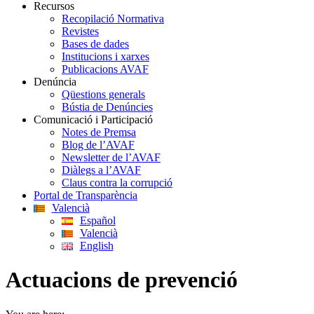
Recursos
Recopilació Normativa
Revistes
Bases de dades
Institucions i xarxes
Publicacions AVAF
Denúncia
Qüestions generals
Bústia de Denúncies
Comunicació i Participació
Notes de Premsa
Blog de l’AVAF
Newsletter de l’AVAF
Diàlegs a l’AVAF
Claus contra la corrupció
Portal de Transparència
Valencià
Español
Valencià
English
Actuacions de prevenció