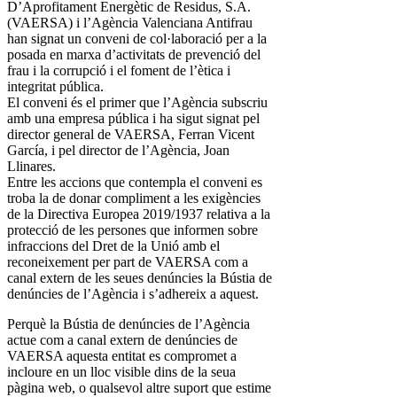
D’Aprofitament Energètic de Residus, S.A.
(VAERSA) i l’Agència Valenciana Antifrau
han signat un conveni de col·laboració per a la
posada en marxa d’activitats de prevenció del
frau i la corrupció i el foment de l’ètica i
integritat pública.
El conveni és el primer que l’Agència subscriu
amb una empresa pública i ha sigut signat pel
director general de VAERSA, Ferran Vicent
García, i pel director de l’Agència, Joan
Llinares.
Entre les accions que contempla el conveni es
troba la de donar compliment a les exigències
de la Directiva Europea 2019/1937 relativa a la
protecció de les persones que informen sobre
infraccions del Dret de la Unió amb el
reconeixement per part de VAERSA com a
canal extern de les seues denúncies la Bústia de
denúncies de l’Agència i s’adhereix a aquest.
Perquè la Bústia de denúncies de l’Agència
actue com a canal extern de denúncies de
VAERSA aquesta entitat es compromet a
incloure en un lloc visible dins de la seua
pàgina web, o qualsevol altre suport que estime