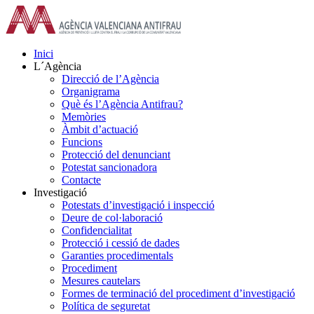
Skip
to
content
Inici
L´Agència
Direcció de l’Agència
Organigrama
Què és l’Agència Antifrau?
Memòries
Àmbit d’actuació
Funcions
Protecció del denunciant
Potestat sancionadora
Contacte
Investigació
Potestats d’investigació i inspecció
Deure de col·laboració
Confidencialitat
Protecció i cessió de dades
Garanties procedimentals
Procediment
Mesures cautelars
Formes de terminació del procediment d’investigació
Política de seguretat