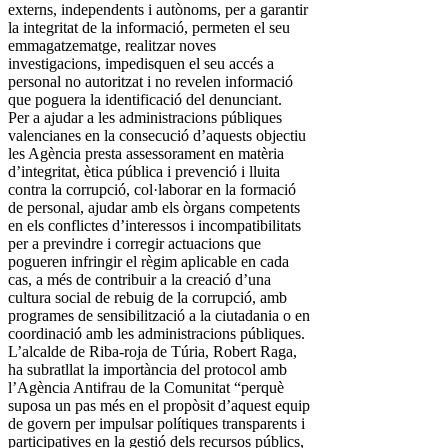
externs, independents i autònoms, per a garantir
la integritat de la informació, permeten el seu
emmagatzematge, realitzar noves
investigacions, impedisquen el seu accés a
personal no autoritzat i no revelen informació
que poguera la identificació del denunciant.
Per a ajudar a les administracions públiques
valencianes en la consecució d’aquests objectiu
les Agència presta assessorament en matèria
d’integritat, ètica pública i prevenció i lluita
contra la corrupció, col·laborar en la formació
de personal, ajudar amb els òrgans competents
en els conflictes d’interessos i incompatibilitats
per a previndre i corregir actuacions que
pogueren infringir el règim aplicable en cada
cas, a més de contribuir a la creació d’una
cultura social de rebuig de la corrupció, amb
programes de sensibilització a la ciutadania o en
coordinació amb les administracions públiques.
L’alcalde de Riba-roja de Túria, Robert Raga,
ha subratllat la importància del protocol amb
l’Agència Antifrau de la Comunitat “perquè
suposa un pas més en el propòsit d’aquest equip
de govern per impulsar polítiques transparents i
participatives en la gestió dels recursos públics,