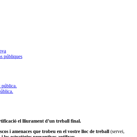
anya
ns públiques
t pública.
pública.
tificació el lliurament d’un treball final.
iscos i amenaces que trobeu en el vostre lloc de treball
(servei,
i les estratègies preventives antifrau.