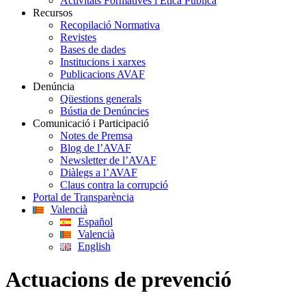
Activitats Formatives i Ètica Pública
Recursos
Recopilació Normativa
Revistes
Bases de dades
Institucions i xarxes
Publicacions AVAF
Denúncia
Qüestions generals
Bústia de Denúncies
Comunicació i Participació
Notes de Premsa
Blog de l’AVAF
Newsletter de l’AVAF
Diàlegs a l’AVAF
Claus contra la corrupció
Portal de Transparència
Valencià
Español
Valencià
English
Actuacions de prevenció