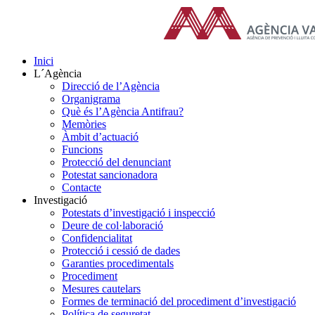
Skip
to
content
Inici
L´Agència
Direcció de l’Agència
Organigrama
Què és l’Agència Antifrau?
Memòries
Àmbit d’actuació
Funcions
Protecció del denunciant
Potestat sancionadora
Contacte
Investigació
Potestats d’investigació i inspecció
Deure de col·laboració
Confidencialitat
Protecció i cessió de dades
Garanties procedimentals
Procediment
Mesures cautelars
Formes de terminació del procediment d’investigació
Política de seguretat