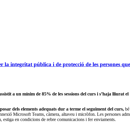
er la integritat pública i de protecció de les persones qu
assistit a un mínim de 85% de les sessions del curs i s’haja lliurat el
posar dels elements adequats dur a terme el seguiment del curs,
bé
connexió Microsoft Teams, càmera, altaveu i micròfon. Les persones adm
u, estiga en condicions de rebre comunicacions i fer enviaments.