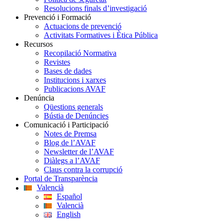
Resolucions finals d’investigació
Prevenció i Formació
Actuacions de prevenció
Activitats Formatives i Ètica Pública
Recursos
Recopilació Normativa
Revistes
Bases de dades
Institucions i xarxes
Publicacions AVAF
Denúncia
Qüestions generals
Bústia de Denúncies
Comunicació i Participació
Notes de Premsa
Blog de l’AVAF
Newsletter de l’AVAF
Diàlegs a l’AVAF
Claus contra la corrupció
Portal de Transparència
Valencià
Español
Valencià
English