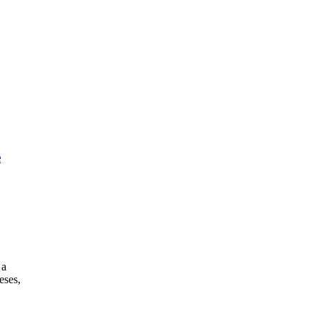
e
 a
eses,