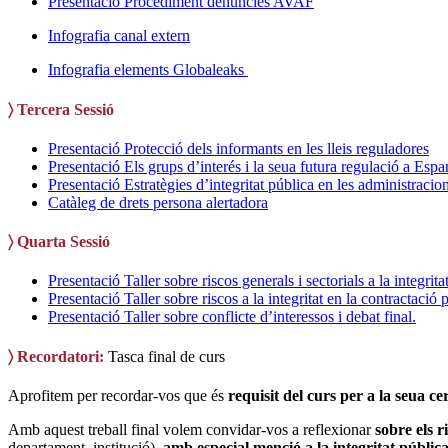
Presentació Procediment denúncies AVAF
Infografia canal extern
Infografia elements Globaleaks
〉 Tercera Sessió
Presentació Protecció dels informants en les lleis reguladores
Presentació Els grups d’interés i la seua futura regulació a Esp
Presentació Estratègies d’integritat pública en les administracio
Catàleg de drets persona alertadora
〉 Quarta Sessió
Presentació Taller sobre riscos generals i sectorials a la integrita
Presentació Taller sobre riscos a la integritat en la contractació 
Presentació Taller sobre conflicte d’interessos i debat final.
〉 Recordatori:
Tasca final de curs
Aprofitem per recordar-vos que és
requisit del curs per a la seua cer
Amb aquest treball final volem convidar-vos a reflexionar
sobre els r
departament, institució),
amb especial menció a la integritat pública 