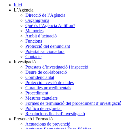
Inici
L´Agència
Direcció de l’Agència
Organigrama
Què és l’Agència Antifrau?
Memòries
Àmbit d’actuació
Funcions
Protecció del denunciant
Potestat sancionadora
Contacte
Investigació
Potestats d’investigació i inspecció
Deure de col·laboració
Confidencialitat
Protecció i cessió de dades
Garanties procedimentals
Procediment
Mesures cautelars
Formes de terminació del procediment d’investigació
Política de seguretat
Resolucions finals d’investigació
Prevenció i Formació
Actuacions de prevenció