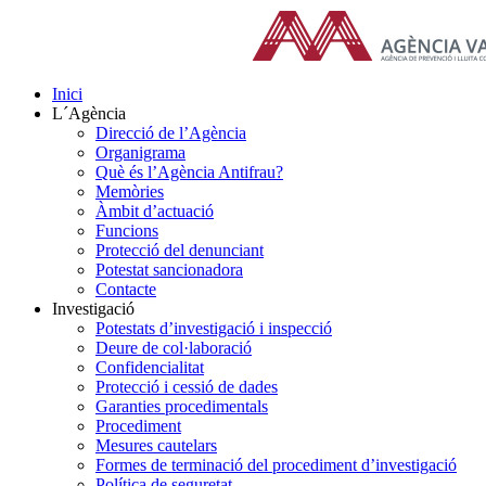
Skip
to
content
Inici
L´Agència
Direcció de l’Agència
Organigrama
Què és l’Agència Antifrau?
Memòries
Àmbit d’actuació
Funcions
Protecció del denunciant
Potestat sancionadora
Contacte
Investigació
Potestats d’investigació i inspecció
Deure de col·laboració
Confidencialitat
Protecció i cessió de dades
Garanties procedimentals
Procediment
Mesures cautelars
Formes de terminació del procediment d’investigació
Política de seguretat