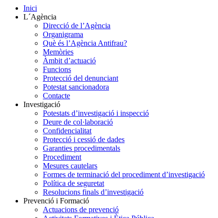
Inici
L´Agència
Direcció de l’Agència
Organigrama
Què és l’Agència Antifrau?
Memòries
Àmbit d’actuació
Funcions
Protecció del denunciant
Potestat sancionadora
Contacte
Investigació
Potestats d’investigació i inspecció
Deure de col·laboració
Confidencialitat
Protecció i cessió de dades
Garanties procedimentals
Procediment
Mesures cautelars
Formes de terminació del procediment d’investigació
Política de seguretat
Resolucions finals d’investigació
Prevenció i Formació
Actuacions de prevenció