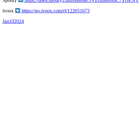
Spotify
https://open.spotify.com/episode/5Vp1Imu6JmC7S
ivoox
https://go.ivoox.com/rf/122651673
Jan
10
2024