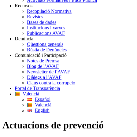
Activitats Formatives i Ètica Pública
Recursos
Recopilació Normativa
Revistes
Bases de dades
Institucions i xarxes
Publicacions AVAF
Denúncia
Qüestions generals
Bústia de Denúncies
Comunicació i Participació
Notes de Premsa
Blog de l’AVAF
Newsletter de l’AVAF
Diàlegs a l’AVAF
Claus contra la corrupció
Portal de Transparència
Valencià
Español
Valencià
English
Actuacions de prevenció