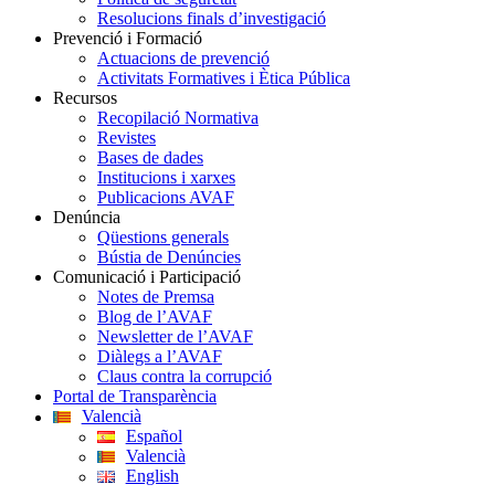
Resolucions finals d’investigació
Prevenció i Formació
Actuacions de prevenció
Activitats Formatives i Ètica Pública
Recursos
Recopilació Normativa
Revistes
Bases de dades
Institucions i xarxes
Publicacions AVAF
Denúncia
Qüestions generals
Bústia de Denúncies
Comunicació i Participació
Notes de Premsa
Blog de l’AVAF
Newsletter de l’AVAF
Diàlegs a l’AVAF
Claus contra la corrupció
Portal de Transparència
Valencià
Español
Valencià
English