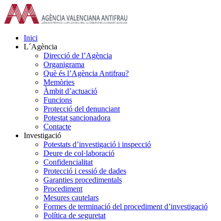
Skip
to
content
Inici
L´Agència
Direcció de l’Agència
Organigrama
Què és l’Agència Antifrau?
Memòries
Àmbit d’actuació
Funcions
Protecció del denunciant
Potestat sancionadora
Contacte
Investigació
Potestats d’investigació i inspecció
Deure de col·laboració
Confidencialitat
Protecció i cessió de dades
Garanties procedimentals
Procediment
Mesures cautelars
Formes de terminació del procediment d’investigació
Política de seguretat