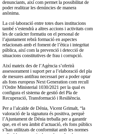
denunciants, així com permet la possibilitat de
poder realitzar les denúncies de manera
anònima.
La col·laboració entre totes dues institucions
també s’estendrà a altres accions i activitats com
les de caràcter formatiu on el personal de
l’ajuntament rebrà formació en aspectes
relacionats amb el foment de l’ètica i integritat
pública, així com la prevenció i detecció de
situacions constitutives de frau i corrupció.
Així mateix des de l’Agència s’oferirà
assessorament i suport per a l’elaboració del pla
de mesures antifrau necessari per a poder optar
als fons europeus Next Generation com recull
l’Ordre Ministerial 1030/2021 per la qual es
configura el sistema de gestió del Pla de
Recuperació, Transformació i Resiliència.
Per a l’alcalde de Dénia, Vicent Grimalt, “la
valoració de la signatura és positiva, perquè
l’Ajuntament de Dénia treballa per a garantir
que, en el seu àmbit d’actuació, els fons públics
s’han utilitzats de conformitat amb les normes