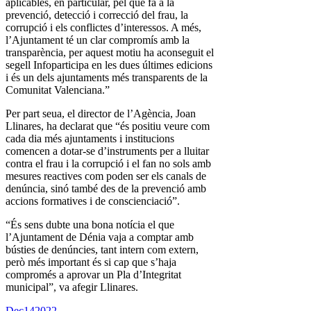
aplicables, en particular, pel que fa a la
prevenció, detecció i correcció del frau, la
corrupció i els conflictes d’interessos. A més,
l’Ajuntament té un clar compromís amb la
transparència, per aquest motiu ha aconseguit el
segell Infoparticipa en les dues últimes edicions
i és un dels ajuntaments més transparents de la
Comunitat Valenciana.”
Per part seua, el director de l’Agència, Joan
Llinares, ha declarat que “és positiu veure com
cada dia més ajuntaments i institucions
comencen a dotar-se d’instruments per a lluitar
contra el frau i la corrupció i el fan no sols amb
mesures reactives com poden ser els canals de
denúncia, sinó també des de la prevenció amb
accions formatives i de conscienciació”.
“És sens dubte una bona notícia el que
l’Ajuntament de Dénia vaja a comptar amb
bústies de denúncies, tant intern com extern,
però més important és si cap que s’haja
compromés a aprovar un Pla d’Integritat
municipal”, va afegir Llinares.
Dec
14
2022