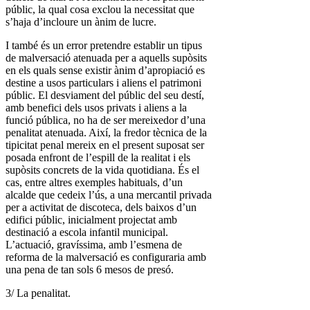
públic, la qual cosa exclou la necessitat que
s’haja d’incloure un ànim de lucre.
I també és un error pretendre establir un tipus
de malversació atenuada per a aquells supòsits
en els quals sense existir ànim d’apropiació es
destine a usos particulars i aliens el patrimoni
públic. El desviament del públic del seu destí,
amb benefici dels usos privats i aliens a la
funció pública, no ha de ser mereixedor d’una
penalitat atenuada. Així, la fredor tècnica de la
tipicitat penal mereix en el present suposat ser
posada enfront de l’espill de la realitat i els
supòsits concrets de la vida quotidiana. És el
cas, entre altres exemples habituals, d’un
alcalde que cedeix l’ús, a una mercantil privada
per a activitat de discoteca, dels baixos d’un
edifici públic, inicialment projectat amb
destinació a escola infantil municipal.
L’actuació, gravíssima, amb l’esmena de
reforma de la malversació es configuraria amb
una pena de tan sols 6 mesos de presó.
3/ La penalitat.