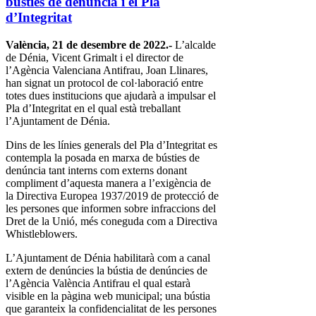
bústies de denúncia i el Pla
d’Integritat
València, 21 de desembre de 2022.-
L’alcalde
de Dénia, Vicent Grimalt i el director de
l’Agència Valenciana Antifrau, Joan Llinares,
han signat un protocol de col·laboració entre
totes dues institucions que ajudarà a impulsar el
Pla d’Integritat en el qual està treballant
l’Ajuntament de Dénia.
Dins de les línies generals del Pla d’Integritat es
contempla la posada en marxa de bústies de
denúncia tant interns com externs donant
compliment d’aquesta manera a l’exigència de
la Directiva Europea 1937/2019 de protecció de
les persones que informen sobre infraccions del
Dret de la Unió, més coneguda com a Directiva
Whistleblowers.
L’Ajuntament de Dénia habilitarà com a canal
extern de denúncies la bústia de denúncies de
l’Agència València Antifrau el qual estarà
visible en la pàgina web municipal; una bústia
que garanteix la confidencialitat de les persones