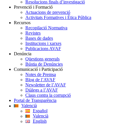
Resolucions finals d’investigació
Prevenció i Formació
Actuacions de prevenció
Activitats Formatives i Ètica Pública
Recursos
Recopilació Normativa
Revistes
Bases de dades
Institucions i xarxes
Publicacions AVAF
Denúncia
Qüestions generals
Bústia de Denúncies
Comunicació i Participació
Notes de Premsa
Blog de l’AVAF
Newsletter de l’AVAF
Diàlegs a l’AVAF
Claus contra la corrupció
Portal de Transparència
Valencià
Español
Valencià
English