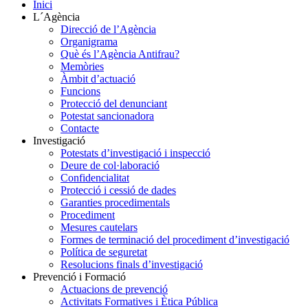
Inici
L´Agència
Direcció de l’Agència
Organigrama
Què és l’Agència Antifrau?
Memòries
Àmbit d’actuació
Funcions
Protecció del denunciant
Potestat sancionadora
Contacte
Investigació
Potestats d’investigació i inspecció
Deure de col·laboració
Confidencialitat
Protecció i cessió de dades
Garanties procedimentals
Procediment
Mesures cautelars
Formes de terminació del procediment d’investigació
Política de seguretat
Resolucions finals d’investigació
Prevenció i Formació
Actuacions de prevenció
Activitats Formatives i Ètica Pública