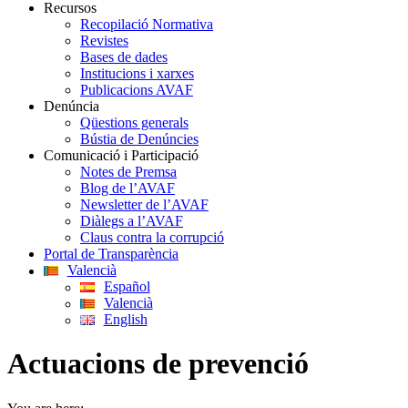
Recursos
Recopilació Normativa
Revistes
Bases de dades
Institucions i xarxes
Publicacions AVAF
Denúncia
Qüestions generals
Bústia de Denúncies
Comunicació i Participació
Notes de Premsa
Blog de l’AVAF
Newsletter de l’AVAF
Diàlegs a l’AVAF
Claus contra la corrupció
Portal de Transparència
Valencià
Español
Valencià
English
Actuacions de prevenció