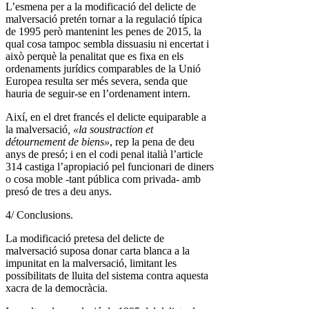
L’esmena per a la modificació del delicte de
malversació pretén tornar a la regulació típica
de 1995 però mantenint les penes de 2015, la
qual cosa tampoc sembla dissuasiu ni encertat i
això perquè la penalitat que es fixa en els
ordenaments jurídics comparables de la Unió
Europea resulta ser més severa, senda que
hauria de seguir-se en l’ordenament intern.
Així, en el dret francés el delicte equiparable a
la malversació
, «la soustraction et
détournement de biens»
, rep la pena de deu
anys de presó; i en el codi penal italià l’article
314 castiga l’apropiació pel funcionari de diners
o cosa moble -tant pública com privada- amb
presó de tres a deu anys.
4/ Conclusions.
La modificació pretesa del delicte de
malversació suposa donar carta blanca a la
impunitat en la malversació, limitant les
possibilitats de lluita del sistema contra aquesta
xacra de la democràcia.