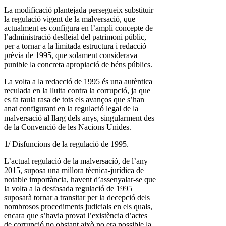
La modificació plantejada persegueix substituir
la regulació vigent de la malversació, que
actualment es configura en l’ampli concepte de
l’administració deslleial del patrimoni públic,
per a tornar a la limitada estructura i redacció
prèvia de 1995, que solament considerava
punible la concreta apropiació de béns públics.
La volta a la redacció de 1995 és una autèntica
reculada en la lluita contra la corrupció, ja que
es fa taula rasa de tots els avanços que s’han
anat configurant en la regulació legal de la
malversació al llarg dels anys, singularment des
de la Convenció de les Nacions Unides.
1/ Disfuncions de la regulació de 1995.
L’actual regulació de la malversació, de l’any
2015, suposa una millora tècnica-jurídica de
notable importància, havent d’assenyalar-se que
la volta a la desfasada regulació de 1995
suposarà tornar a transitar per la decepció dels
nombrosos procediments judicials en els quals,
encara que s’havia provat l’existència d’actes
de corrupció no obstant això no era possible la