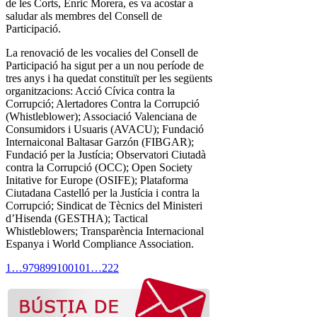
de les Corts, Enric Morera, es va acostar a
saludar als membres del Consell de
Participació.
La renovació de les vocalies del Consell de
Participació ha sigut per a un nou període de
tres anys i ha quedat constituït per les següents
organitzacions: Acció Cívica contra la
Corrupció; Alertadores Contra la Corrupció
(Whistleblower); Associació Valenciana de
Consumidors i Usuaris (AVACU); Fundació
Internaiconal Baltasar Garzón (FIBGAR);
Fundació per la Justícia; Observatori Ciutadà
contra la Corrupció (OCC); Open Society
Initative for Europe (OSIFE); Plataforma
Ciutadana Castelló per la Justícia i contra la
Corrupció; Sindicat de Tècnics del Ministeri
d’Hisenda (GESTHA); Tactical
Whistleblowers; Transparència Internacional
Espanya i World Compliance Association.
1
…
97
98
99
100
101
…
222