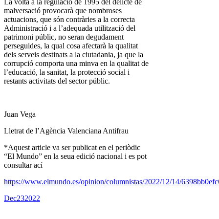
La volta a la regulació de 1995 del delicte de
malversació provocarà que nombroses
actuacions, que són contràries a la correcta
Administració i a l’adequada utilització del
patrimoni públic, no seran degudament
perseguides, la qual cosa afectarà la qualitat
dels serveis destinats a la ciutadania, ja que la
corrupció comporta una minva en la qualitat de
l’educació, la sanitat, la protecció social i
restants activitats del sector públic.
Juan Vega
Lletrat de l’Agència Valenciana Antifrau
*Aquest article va ser publicat en el periòdic
“El Mundo” en la seua edició nacional i es pot
consultar ací
https://www.elmundo.es/opinion/columnistas/2022/12/14/6398bb0ef
Dec
23
2022