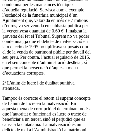
condemna per les mancances tècniques
d’aquella regulació. Servisca com a exemple
l’escàndol de la funerària municipal d’un
Ajuntament que, valorada en més de 7 milions
d’euros, va ser venuda en subhasta pública per
la vergonyosa quantitat de 0,60 €. I malgrat la
gravetat del fet el Tribunal Suprem no va poder
condemnar, ja que el delicte de malversació en
la redacció de 1995 no tipificava suposats com
el de la venda de patrimoni públic per davall del
seu preu. Per contra, l’actual regulació de 2015,
en el seu concepte d’administració deslleial, sí
que permet la persecució d’aquesta mena
d’actuacions corruptes.
2/ L’ànim de lucre i de dualitat punitiva
atenuada.
Tampoc és correcte el retorn al superat concepte
de l’ànim de lucre en la malversació. En
aquesta mena de corrupció el determinant no és
que l’autoritat o funcionari es lucre o tracte de
beneficiar a un tercer, sinó el perjudici que es
causa a la ciutadania. La malversació és un
delicte de mal a l’Administració i al patrimoni