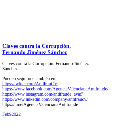
Claves contra la Corrupción.
Fernando Jiménez Sánchez
Claves contra la Corrupción. Fernando Jiménez
Sánchez
Pueden seguirnos también en:
https://twitter.com/AntifrauCV
https://www.facebook.com/AgenciaValencianaAntifraude/
https://www.instagram.com/antifraude_avaf
/
https://www.linkedin.com/company/antifraucv/
https://t.me/AgenciaValencianaAntifraude
Feb
9
2022