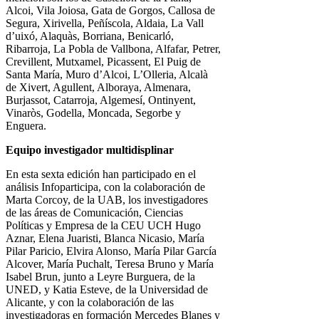
Alcoi, Vila Joiosa, Gata de Gorgos, Callosa de
Segura, Xirivella, Peñíscola, Aldaia, La Vall
d’uixó, Alaquàs, Borriana, Benicarló,
Ribarroja, La Pobla de Vallbona, Alfafar, Petrer,
Crevillent, Mutxamel, Picassent, El Puig de
Santa María, Muro d’Alcoi, L’Olleria, Alcalà
de Xivert, Agullent, Alboraya, Almenara,
Burjassot, Catarroja, Algemesí, Ontinyent,
Vinaròs, Godella, Moncada, Segorbe y
Enguera.
Equipo investigador multidisplinar
En esta sexta edición han participado en el
análisis Infoparticipa, con la colaboración de
Marta Corcoy, de la UAB, los investigadores
de las áreas de Comunicación, Ciencias
Políticas y Empresa de la CEU UCH Hugo
Aznar, Elena Juaristi, Blanca Nicasio, María
Pilar Paricio, Elvira Alonso, María Pilar García
Alcover, María Puchalt, Teresa Bruno y María
Isabel Brun, junto a Leyre Burguera, de la
UNED, y Katia Esteve, de la Universidad de
Alicante, y con la colaboración de las
investigadoras en formación Mercedes Blanes y