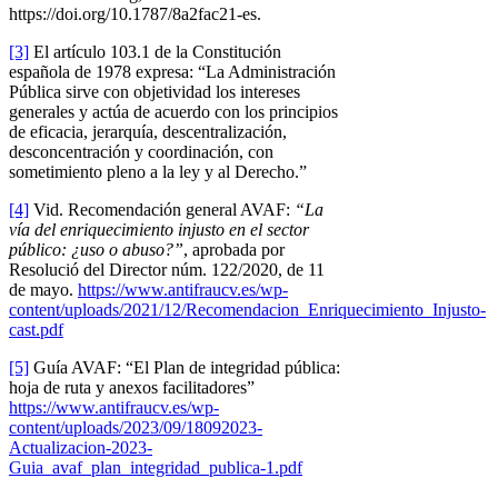
https://doi.org/10.1787/8a2fac21-es.
[3]
El artículo 103.1 de la Constitución
española de 1978 expresa: “La Administración
Pública sirve con objetividad los intereses
generales y actúa de acuerdo con los principios
de eficacia, jerarquía, descentralización,
desconcentración y coordinación, con
sometimiento pleno a la ley y al Derecho.”
[4]
Vid. Recomendación general AVAF:
“La
vía del enriquecimiento injusto en el sector
público: ¿uso o abuso?”
, aprobada por
Resolució del Director núm. 122/2020, de 11
de mayo.
https://www.antifraucv.es/wp-
content/uploads/2021/12/Recomendacion_Enriquecimiento_Injusto-
cast.pdf
[5]
Guía AVAF: “El Plan de integridad pública:
hoja de ruta y anexos facilitadores”
https://www.antifraucv.es/wp-
content/uploads/2023/09/18092023-
Actualizacion-2023-
Guia_avaf_plan_integridad_publica-1.pdf