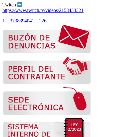
Twitch
https://www.twitch.tv/videos/2158433321
1
…
37
38
39
40
41
…
226