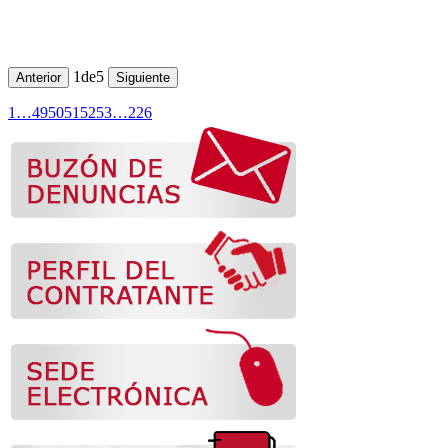
1
de
5
Anterior
Siguiente
1
…
49
50
51
52
53
…
226