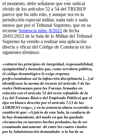
el momento, debe señalarse que este radical
olvido de los artículos 52 a 54 del TREBEP
parece que ha sido roto, y aunque sea en la
jurisdicción especial militar, nada más y nada
menos que por el Tribunal Supremo, que en su
reciente
Sentencia núm. 8/2022
de fecha
20/01/2022 de la Sala de lo Militar del Tribunal
Supremo ha venido a realizar una aplicación
directa y eficaz del Código de Conducta en los
siguientes términos:
«vulneró los principios de integridad, responsabilidad,
ejemplaridad y honradez que, como servidora pública,
el código deontológico le exige respetar,
perfeccionándose así la infracción disciplinaria […] al
identificarse la norma de reenvío [el artículo 5 de las
reales Ordenanzas para las Fuerzas Armadas en
relación con el artículo 52 del texto refundido de la
Ley del Estatuto Básico del Empleado Público] que el
tipo en blanco descrito por el artículo 7.13 de las
LORDFAS exige», y en la sentencia ahora recurrida se
estableció que: «A juicio de esta Sala, la conducta de
la hoy demandante, del modo en que ha quedado
circunscrita en nuestros hechos probados, ha de ser
examinada únicamente -de entre los cuatro citados
por la Administración demandada- a la luz de su