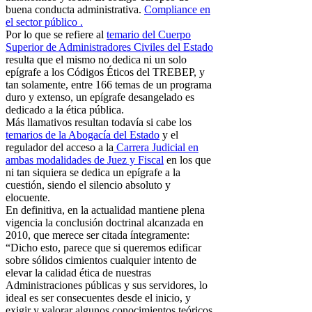
buena conducta administrativa.
Compliance en
el sector público .
Por lo que se refiere al
temario del Cuerpo
Superior de Administradores Civiles del Estado
resulta que el mismo no dedica ni un solo
epígrafe a los Códigos Éticos del TREBEP, y
tan solamente, entre 166 temas de un programa
duro y extenso, un epígrafe desangelado es
dedicado a la ética pública.
Más llamativos resultan todavía si cabe los
temarios de la Abogacía del Estado
y el
regulador del acceso a la
Carrera Judicial en
ambas modalidades de Juez y Fiscal
en los que
ni tan siquiera se dedica un epígrafe a la
cuestión, siendo el silencio absoluto y
elocuente.
En definitiva, en la actualidad mantiene plena
vigencia la conclusión doctrinal alcanzada en
2010, que merece ser citada íntegramente:
“Dicho esto, parece que si queremos edificar
sobre sólidos cimientos cualquier intento de
elevar la calidad ética de nuestras
Administraciones públicas y sus servidores, lo
ideal es ser consecuentes desde el inicio, y
exigir y valorar algunos conocimientos teóricos