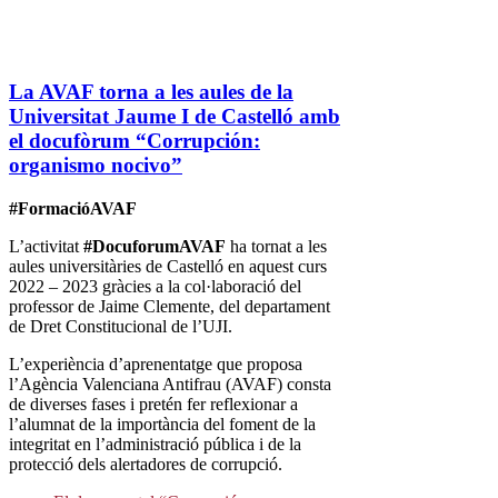
La AVAF torna a les aules de la
Universitat Jaume I de Castelló amb
el docufòrum “Corrupción:
organismo nocivo”
#FormacióAVAF
L’activitat
#DocuforumAVAF
ha tornat a les
aules universitàries de Castelló en aquest curs
2022 – 2023 gràcies a la col·laboració del
professor de Jaime Clemente, del departament
de Dret Constitucional de l’UJI.
L’experiència d’aprenentatge que proposa
l’Agència Valenciana Antifrau (AVAF) consta
de diverses fases i pretén fer reflexionar a
l’alumnat de la importància del foment de la
integritat en l’administració pública i de la
protecció dels alertadores de corrupció.