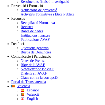
Resolucions finals d’investigació
Prevenció i Formació
Actuacions de prevenció
Activitats Formatives i Ètica Pública
Recursos
Recopilació Normativa
Revistes
Bases de dades
Institucions i xarxes
Publicacions AVAF
Denúncia
Qüestions generals
Bústia de Denúncies
Comunicació i Participació
Notes de Premsa
Blog de l’AVAF
Newsletter de l’AVAF
Diàlegs a l’AVAF
Claus contra la corrupció
Portal de Transparència
Valencià
Español
Valencià
English