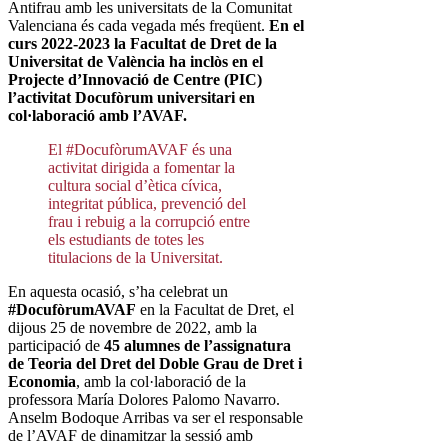
Antifrau amb les universitats de la Comunitat
Valenciana és cada vegada més freqüent.
En el
curs 2022-2023 la Facultat de Dret de la
Universitat de València ha inclòs en el
Projecte d’Innovació de Centre (PIC)
l’activitat Docufòrum universitari en
col·laboració amb l’AVAF.
El #DocufòrumAVAF és una
activitat dirigida a fomentar la
cultura social d’ètica cívica,
integritat pública, prevenció del
frau i rebuig a la corrupció entre
els estudiants de totes les
titulacions de la Universitat.
En aquesta ocasió, s’ha celebrat un
#DocufòrumAVAF
en la Facultat de Dret, el
dijous 25 de novembre de 2022, amb la
participació de
45 alumnes de l’assignatura
de Teoria del Dret del Doble Grau de Dret i
Economia
, amb la col·laboració de la
professora María Dolores Palomo Navarro.
Anselm Bodoque Arribas va ser el responsable
de l’AVAF de dinamitzar la sessió amb