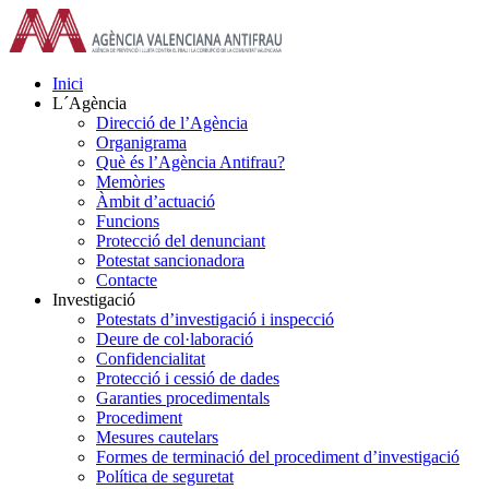
Skip
to
content
Inici
L´Agència
Direcció de l’Agència
Organigrama
Què és l’Agència Antifrau?
Memòries
Àmbit d’actuació
Funcions
Protecció del denunciant
Potestat sancionadora
Contacte
Investigació
Potestats d’investigació i inspecció
Deure de col·laboració
Confidencialitat
Protecció i cessió de dades
Garanties procedimentals
Procediment
Mesures cautelars
Formes de terminació del procediment d’investigació
Política de seguretat