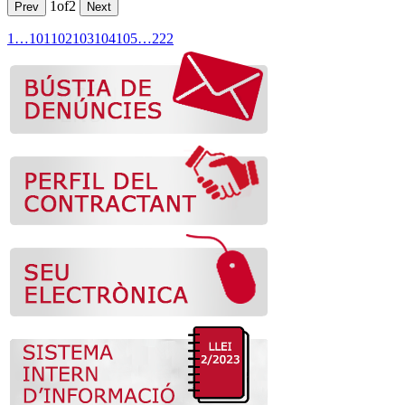
1
of
2
Prev
Next
1
…
101
102
103
104
105
…
222