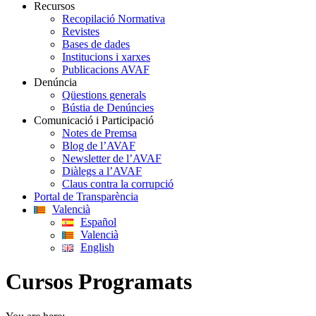
Recursos
Recopilació Normativa
Revistes
Bases de dades
Institucions i xarxes
Publicacions AVAF
Denúncia
Qüestions generals
Bústia de Denúncies
Comunicació i Participació
Notes de Premsa
Blog de l’AVAF
Newsletter de l’AVAF
Diàlegs a l’AVAF
Claus contra la corrupció
Portal de Transparència
Valencià
Español
Valencià
English
Cursos Programats