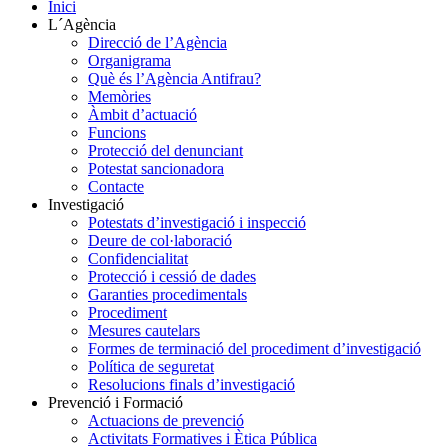
Inici
L´Agència
Direcció de l’Agència
Organigrama
Què és l’Agència Antifrau?
Memòries
Àmbit d’actuació
Funcions
Protecció del denunciant
Potestat sancionadora
Contacte
Investigació
Potestats d’investigació i inspecció
Deure de col·laboració
Confidencialitat
Protecció i cessió de dades
Garanties procedimentals
Procediment
Mesures cautelars
Formes de terminació del procediment d’investigació
Política de seguretat
Resolucions finals d’investigació
Prevenció i Formació
Actuacions de prevenció
Activitats Formatives i Ètica Pública