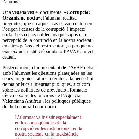
l’alumnat.
Una vegada vist el documental
«Corrupció:
Organisme nociu»
, l’alumnat realitza
preguntes, que en aquest cas es van centrar en
l’origen i causes de la corrupció, l’impacte
social i els costos col·lectius que suposa, la
percepció de la corrupció en la nostra societat i
en altres països del nostre entorn, o per què no
existeix una institució similar a l’AVAF a nivell
estatal.
Posteriorment, el representant de l’AVAF debat
amb l’alumnat les qüestions plantejades en les
seues preguntes i altres referides a la necessitat
de major ètica i integritat públiques, així com
sobre les polítiques de prevenció i formació
cívica o sobre les funcions de l’Agència
Valenciana Antifrau i les polítiques públiques
de lluita contra la corrupció.
L’alumnat va insistir especialment
en les conseqüències de la
corrupció en les institucions i en la
nostra societat, en la inexistència