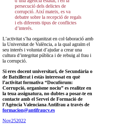
d’una agència estatal, i en la
persecució dels delictes de
corrupció. Així mateix, es va
debatre sobre la recepció de regals
i els diferents tipus de conflictes
d’interés.
L’activitat s’ha organitzat en col·laboració amb
la Universitat de València, a la qual agraïm el
seu interés i voluntat d’ajudar a crear una
cultura d’integritat pública i de rebuig al frau i
la corrupció.
Si eres docent universitari, de Secundària o
de Batxillerat i estàs interessat en què
l’activitat formativa “Docufòrum:
Corrupció, organisme nociu” es realitze en
la teua assignatura, no dubtes a posar-te en
contacte amb el Servei de Formació de
l’Agència Valenciana Antifrau a través de
formacion@antifraucv.es
Nov
25
2022