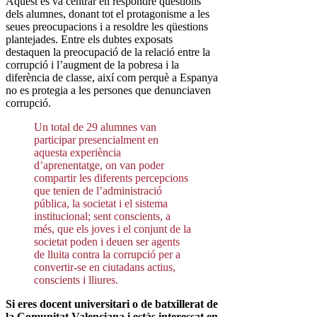
Aquest es va centrar en respondre qüestions
dels alumnes, donant tot el protagonisme a les
seues preocupacions i a resoldre les qüestions
plantejades. Entre els dubtes exposats
destaquen la preocupació de la relació entre la
corrupció i l’augment de la pobresa i la
diferència de classe, així com perquè a Espanya
no es protegia a les persones que denunciaven
corrupció.
Un total de 29 alumnes van
participar presencialment en
aquesta experiència
d’aprenentatge, on van poder
compartir les diferents percepcions
que tenien de l’administració
pública, la societat i el sistema
institucional; sent conscients, a
més, que els joves i el conjunt de la
societat poden i deuen ser agents
de lluita contra la corrupció per a
convertir-se en ciutadans actius,
conscients i lliures.
Si eres docent universitari o de batxillerat de
la Comunitat Valenciana i estàs interessat en