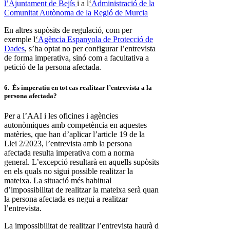
l’Ajuntament
de Bejís
i a l
‘
Administració de la
Comunitat Autònoma de la Regió de Murcia
En altres supòsits de regulació, com per
exemple l
‘
Agència Espanyola de Protecció de
Dades
, s’ha optat no per configurar l’entrevista
de forma imperativa, sinó com a facultativa a
petició de la persona afectada.
6. És imperatiu en tot cas realitzar l’entrevista a la
persona afectada?
Per a l’AAI i les oficines i agències
autonòmiques amb competència en aquestes
matèries, que han d’aplicar l’article 19 de la
Llei 2/2023, l’entrevista amb la persona
afectada resulta imperativa com a norma
general. L’excepció resultarà en aquells supòsits
en els quals no sigui possible realitzar la
mateixa. La situació més habitual
d’impossibilitat de realitzar la mateixa serà quan
la persona afectada es negui a realitzar
l’entrevista.
La impossibilitat de realitzar l’entrevista haurà d