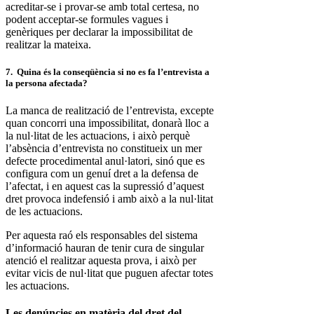
acreditar-se i provar-se amb total certesa, no
podent acceptar-se formules vagues i
genèriques per declarar la impossibilitat de
realitzar la mateixa.
7. Quina és la conseqüència si no es fa l’entrevista a
la persona afectada?
La manca de realització de l’entrevista, excepte
quan concorri una impossibilitat, donarà lloc a
la nul·litat de les actuacions, i això perquè
l’absència d’entrevista no constitueix un mer
defecte procedimental anul·latori, sinó que es
configura com un genuí dret a la defensa de
l’afectat, i en aquest cas la supressió d’aquest
dret provoca indefensió i amb això a la nul·litat
de les actuacions.
Per aquesta raó els responsables del sistema
d’informació hauran de tenir cura de singular
atenció el realitzar aquesta prova, i això per
evitar vicis de nul·litat que puguen afectar totes
les actuacions.
Les denúncies en matèria del dret del