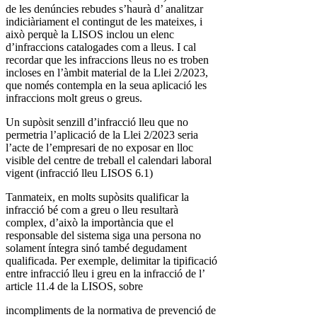
de les denúncies rebudes s’haurà d’ analitzar
indiciàriament el contingut de les mateixes, i
això perquè la LISOS inclou un elenc
d’infraccions catalogades com a lleus. I cal
recordar que les infraccions lleus no es troben
incloses en l’àmbit material de la Llei 2/2023,
que només contempla en la seua aplicació les
infraccions molt greus o greus.
Un supòsit senzill d’infracció lleu que no
permetria l’aplicació de la Llei 2/2023 seria
l’acte de l’empresari de no exposar en lloc
visible del centre de treball el calendari laboral
vigent (infracció lleu LISOS 6.1)
Tanmateix, en molts supòsits qualificar la
infracció bé com a greu o lleu resultarà
complex, d’això la importància que el
responsable del sistema siga una persona no
solament íntegra sinó també degudament
qualificada. Per exemple, delimitar la tipificació
entre infracció lleu i greu en la infracció de l’
article 11.4 de la LISOS, sobre
incompliments de la normativa de prevenció de