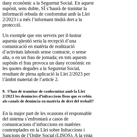
dany econòmic a la Seguretat Social. En aquest
supòsit, sens dubte, SÍ s’haurà de tramitar la
informació rebuda de conformitat amb la Llei
2/2023 i a més l’informant tindrà dret a la
protecció.
Un exemple que ens serveix per il·lustrar
aquesta qüestió seria la recepció d’una
comunicació en matèria de realització
d’activitats laborals sense contracte, o sense
alta, o en un frau de jornada; en tots aquests
supòsits el frau provoca un dany econòmic en
les quotes degudes a la Seguretat Social,
resultant de plena aplicació la Llei 2/2023 per
l’àmbit material de l’article 2.
9. S’han de tramitar de conformitat amb la Llei
2/2023 les denúncies d’infraccions lleus que es rebin
als canals de denúncia en matèria de dret del treball?
En la major part de les ocasions el responsable
del sistema s’enfrontarà a casos de
comunicacions d’infraccions en matèries
contemplades en la Llei sobre Infraccions i
Sancions de l’Ordre Social (LISOS). A la vista