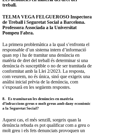
treball.
TELMA VEGA FELGUEROSO Inspectora
de Treball i Seguretat Social a Barcelona.
Professora Associada a la Universitat
Pompeu Fabra.
La primera problemàtica a la qual s’enfronta el
responsable d’un sistema intern d’informació
quan rep i ha de tramitar una denúncia en
matèria de dret del treball és determinar si una
denúncia és susceptible o no de ser tramitada de
conformitat amb la Llei 2/2023. La resposta,
com veurem, no és única, sinó que exigeix una
anàlisi inicial prèvia de la denúncia, com
s’exposarà en les següents respostes.
8. Es tramitaran les denúncies en matèria
d’infraccions greus o molt greus amb dany econòmic
a la Seguretat Social?
Aquest cas, el més senzill, sorgeix quan la
denúncia rebuda es pot qualificar com a greu o
molt greu i els fets denunciats provoquen un