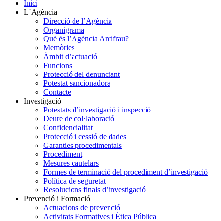
Inici
L´Agència
Direcció de l’Agència
Organigrama
Què és l’Agència Antifrau?
Memòries
Àmbit d’actuació
Funcions
Protecció del denunciant
Potestat sancionadora
Contacte
Investigació
Potestats d’investigació i inspecció
Deure de col·laboració
Confidencialitat
Protecció i cessió de dades
Garanties procedimentals
Procediment
Mesures cautelars
Formes de terminació del procediment d’investigació
Política de seguretat
Resolucions finals d’investigació
Prevenció i Formació
Actuacions de prevenció
Activitats Formatives i Ètica Pública