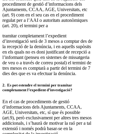
procediment de gestió d’informacions dels
Ajuntaments, CCAA, AGE, Universitats, etc
(art. 9) com en el seu cas en el procediment
regulat per a l’AAI o autoritats autonòmiques
(art. 20), el termini per a
tramitar completament l’expedient
d’investigació serà de 3 mesos a comptar des de
la recepció de la denúncia, i en aquells supòsits
en els quals no es doni justificant de recepció a
l’informant (penseu en sistemes de missatgeria
de veu o a través de correu postal) el termini de
tres mesos es comptarà a partir del termini de 7
dies des que es va efectuar la denúncia.
2. Es pot estendre el termini per tramitar
completament l’expedient d’investigació?
En el cas de procediments de gestió
d’informacions dels Ajuntaments, CCAA,
AGE, Universitats, etc, sí que és possible
(art.9), però exclusivament per altres tres mesos
addicionals, i s’haurà de motivar la raó per a tal
extensió i només podrà basar-se en la
complexitat de la investigació.