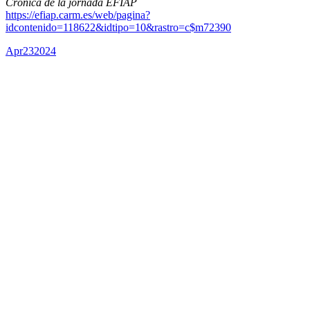
Crònica de la jornada EFIAP
https://efiap.carm.es/web/pagina?
idcontenido=118622&idtipo=10&rastro=c$m72390
Apr
23
2024