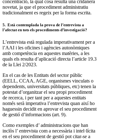
concentració, la qual cosa resulta una cridanera
novetat, ja que el procediment administratiu
tradicionalment es regeix per la forma escrita.
5. Està contemplada la prova de l’entrevista a
l’afectat en tots els procediments d’investigació?
L’entrevista està regulada imperativament per a
l’AAI i les oficines i agències autonòmiques
amb competència en aquestes matèries, a les
quals els resulta d’aplicació directa l’article 19.3
de la Llei 2/2023.
En el cas de les Entitats del sector públic
(EELL, CCAA, AGE, organismes vinculats o
dependents, universitats públiques, etc) tenen la
potestat d’organitzar el seu propi procediment
de recerca, i per tant per a aquestes entitats
només serà imperativa l’entrevista quan així ho
haguessin decidit en aprovar el seu procediment
de gestió d’informacions (art. 9).
Como exemples d’ administracions que han
inclòs l’ entrevista com a necessària i intel·lícita
en el seu procediment de gestió pot citar-se a