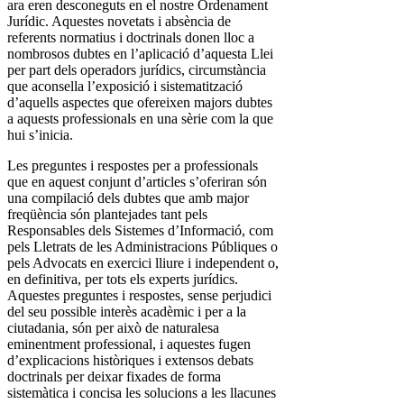
ara eren desconeguts en el nostre Ordenament
Jurídic. Aquestes novetats i absència de
referents normatius i doctrinals donen lloc a
nombrosos dubtes en l’aplicació d’aquesta Llei
per part dels operadors jurídics, circumstància
que aconsella l’exposició i sistematització
d’aquells aspectes que ofereixen majors dubtes
a aquests professionals en una sèrie com la que
hui s’inicia.
Les preguntes i respostes per a professionals
que en aquest conjunt d’articles s’oferiran són
una compilació dels dubtes que amb major
freqüència són plantejades tant pels
Responsables dels Sistemes d’Informació, com
pels Lletrats de les Administracions Públiques o
pels Advocats en exercici lliure i independent o,
en definitiva, per tots els experts jurídics.
Aquestes preguntes i respostes, sense perjudici
del seu possible interès acadèmic i per a la
ciutadania, són per això de naturalesa
eminentment professional, i aquestes fugen
d’explicacions històriques i extensos debats
doctrinals per deixar fixades de forma
sistemàtica i concisa les solucions a les llacunes