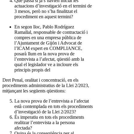
Què passa si ja s’havien iniciat les
actuacions d’investigació en el termini de
3 mesos, però no s’ha finalitzat el
procediment en aquest termini?
En segon lloc, Pablo Rodríguez
Ramallal, responsable de contractació i
compres en una empresa pública de
l’Ajuntament de Gijón i Advocat de
l’ICAM expert en COMPLIANCE,
posarà llum en la nova prova de
l’entrevista a l’afectat, qüestió amb la
qual el legislador ve a incloure els
principis propis del
Dret Penal, oralitat i concentració, en els
procediments administratius de la Llei 2/2023,
mitjançant les següents qüestions:
La nova prova de l’entrevista a l’afectat
està contemplada en tots els procediments
d’investigació de la Llei 2/2023?
És imperatiu en tots els procediments
realitzar l’entrevista a la persona
afectada?
Quina és la conseqüència per al