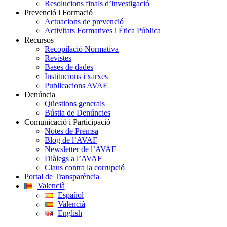
Resolucions finals d’investigació
Prevenció i Formació
Actuacions de prevenció
Activitats Formatives i Ètica Pública
Recursos
Recopilació Normativa
Revistes
Bases de dades
Institucions i xarxes
Publicacions AVAF
Denúncia
Qüestions generals
Bústia de Denúncies
Comunicació i Participació
Notes de Premsa
Blog de l’AVAF
Newsletter de l’AVAF
Diàlegs a l’AVAF
Claus contra la corrupció
Portal de Transparència
Valencià
Español
Valencià
English