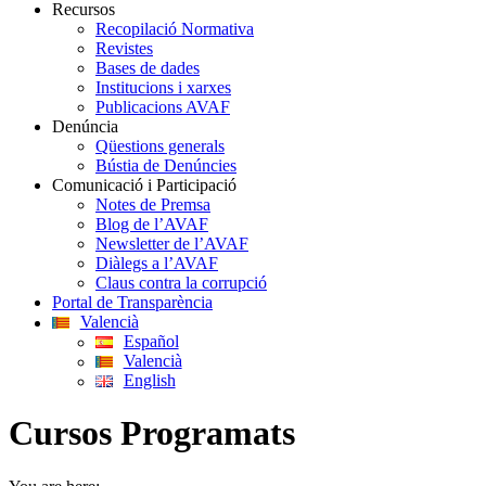
Recursos
Recopilació Normativa
Revistes
Bases de dades
Institucions i xarxes
Publicacions AVAF
Denúncia
Qüestions generals
Bústia de Denúncies
Comunicació i Participació
Notes de Premsa
Blog de l’AVAF
Newsletter de l’AVAF
Diàlegs a l’AVAF
Claus contra la corrupció
Portal de Transparència
Valencià
Español
Valencià
English
Cursos Programats