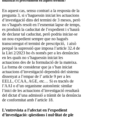
finalitzat el procediment en aquest termini?
En aquest cas, sensu contrari a la resposta de la
pregunta 3, si s’haguessin iniciat les actuacions
d’investigació dins del termini de 3 mesos, però
no s’hagués resolt en l’esmentat lapse de temps,
es produirà la caducitat de l’expedient i s’haurà
de declarar tal caducitat, però podria iniciar-se
un nou expedient sempre que no hagués
transcorregut el termini de prescripció, i això
perquè la supressió que imposa l’article 32.4 de
la Llei 2/2023 ho és només per a les denúncies
en les quals no s’haguessin iniciat les
actuacions des de la formulació de la mateixa.
La forma de considerar que ja s’han iniciat
actuacions d’investigació dependrà del sistema
dissenyat a l’empar de l’ article 9 per a les
EELL, CCAA, AGE, etc… Si es tractés de
l’AAI o d’un organisme autonòmic similar
l’inici de les actuacions d’investigació resultarà
del dictat d’una admissió a tràmit de la denúncia
de conformitat amb l’article 18.
L’entrevista a l’afectat en l’expedient
d’investigació: qüestions i nul·litat de ple