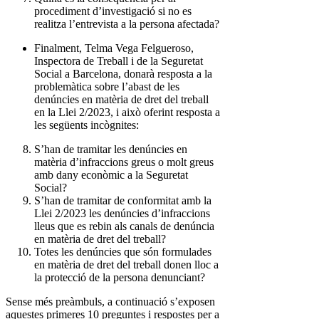
procediment d’investigació si no es
realitza l’entrevista a la persona afectada?
Finalment, Telma Vega Felgueroso,
Inspectora de Treball i de la Seguretat
Social a Barcelona, donarà resposta a la
problemàtica sobre l’abast de les
denúncies en matèria de dret del treball
en la Llei 2/2023, i això oferint resposta a
les següents incògnites:
S’han de tramitar les denúncies en
matèria d’infraccions greus o molt greus
amb dany econòmic a la Seguretat
Social?
S’han de tramitar de conformitat amb la
Llei 2/2023 les denúncies d’infraccions
lleus que es rebin als canals de denúncia
en matèria de dret del treball?
Totes les denúncies que són formulades
en matèria de dret del treball donen lloc a
la protecció de la persona denunciant?
Sense més preàmbuls, a continuació s’exposen
aquestes primeres 10 preguntes i respostes per a