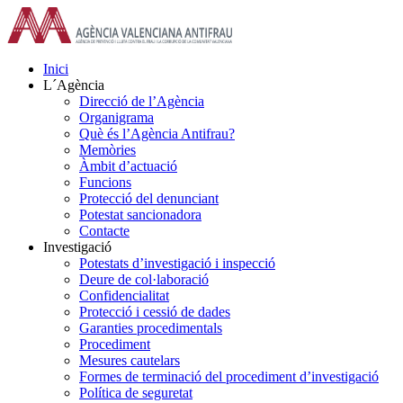
Skip
to
content
Inici
L´Agència
Direcció de l’Agència
Organigrama
Què és l’Agència Antifrau?
Memòries
Àmbit d’actuació
Funcions
Protecció del denunciant
Potestat sancionadora
Contacte
Investigació
Potestats d’investigació i inspecció
Deure de col·laboració
Confidencialitat
Protecció i cessió de dades
Garanties procedimentals
Procediment
Mesures cautelars
Formes de terminació del procediment d’investigació
Política de seguretat