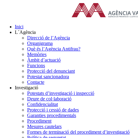
Skip
to
content
Inici
L´Agència
Direcció de l’Agència
Organigrama
Què és l’Agència Antifrau?
Memòries
Àmbit d’actuació
Funcions
Protecció del denunciant
Potestat sancionadora
Contacte
Investigació
Potestats d’investigació i inspecció
Deure de col·laboració
Confidencialitat
Protecció i cessió de dades
Garanties procedimentals
Procediment
Mesures cautelars
Formes de terminació del procediment d’investigació
Política de seguretat