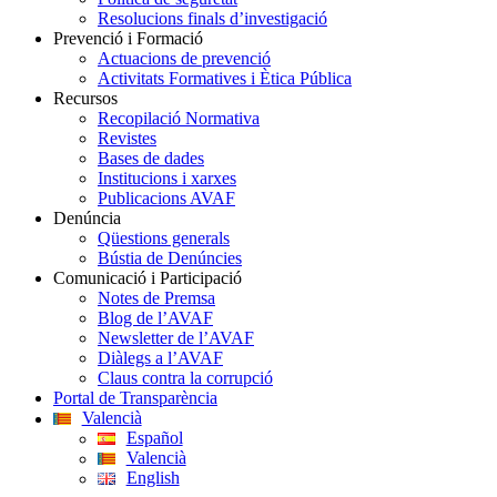
Resolucions finals d’investigació
Prevenció i Formació
Actuacions de prevenció
Activitats Formatives i Ètica Pública
Recursos
Recopilació Normativa
Revistes
Bases de dades
Institucions i xarxes
Publicacions AVAF
Denúncia
Qüestions generals
Bústia de Denúncies
Comunicació i Participació
Notes de Premsa
Blog de l’AVAF
Newsletter de l’AVAF
Diàlegs a l’AVAF
Claus contra la corrupció
Portal de Transparència
Valencià
Español
Valencià
English