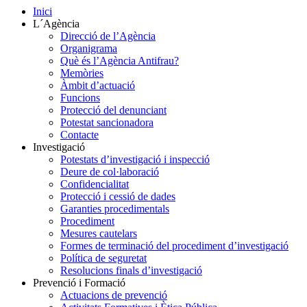
Inici
L´Agència
Direcció de l’Agència
Organigrama
Què és l’Agència Antifrau?
Memòries
Àmbit d’actuació
Funcions
Protecció del denunciant
Potestat sancionadora
Contacte
Investigació
Potestats d’investigació i inspecció
Deure de col·laboració
Confidencialitat
Protecció i cessió de dades
Garanties procedimentals
Procediment
Mesures cautelars
Formes de terminació del procediment d’investigació
Política de seguretat
Resolucions finals d’investigació
Prevenció i Formació
Actuacions de prevenció