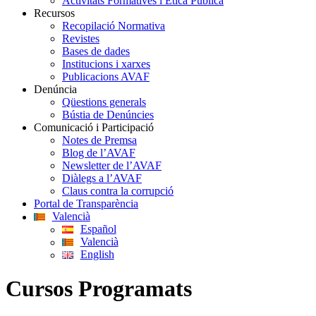
Activitats Formatives i Ètica Pública
Recursos
Recopilació Normativa
Revistes
Bases de dades
Institucions i xarxes
Publicacions AVAF
Denúncia
Qüestions generals
Bústia de Denúncies
Comunicació i Participació
Notes de Premsa
Blog de l’AVAF
Newsletter de l’AVAF
Diàlegs a l’AVAF
Claus contra la corrupció
Portal de Transparència
Valencià
Español
Valencià
English
Cursos Programats