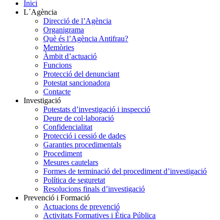
Inici
L´Agència
Direcció de l’Agència
Organigrama
Què és l’Agència Antifrau?
Memòries
Àmbit d’actuació
Funcions
Protecció del denunciant
Potestat sancionadora
Contacte
Investigació
Potestats d’investigació i inspecció
Deure de col·laboració
Confidencialitat
Protecció i cessió de dades
Garanties procedimentals
Procediment
Mesures cautelars
Formes de terminació del procediment d’investigació
Política de seguretat
Resolucions finals d’investigació
Prevenció i Formació
Actuacions de prevenció
Activitats Formatives i Ètica Pública