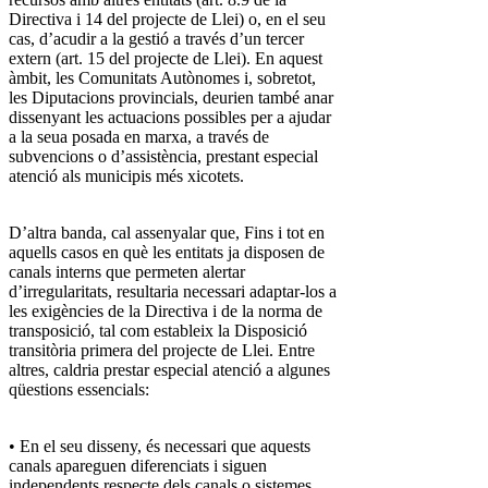
Directiva i 14 del projecte de Llei) o, en el seu
cas, d’acudir a la gestió a través d’un tercer
extern (art. 15 del projecte de Llei). En aquest
àmbit, les Comunitats Autònomes i, sobretot,
les Diputacions provincials, deurien també anar
dissenyant les actuacions possibles per a ajudar
a la seua posada en marxa, a través de
subvencions o d’assistència, prestant especial
atenció als municipis més xicotets.
D’altra banda, cal assenyalar que, Fins i tot en
aquells casos en què les entitats ja disposen de
canals interns que permeten alertar
d’irregularitats, resultaria necessari adaptar-los a
les exigències de la Directiva i de la norma de
transposició, tal com estableix la Disposició
transitòria primera del projecte de Llei. Entre
altres, caldria prestar especial atenció a algunes
qüestions essencials:
• En el seu disseny, és necessari que aquests
canals apareguen diferenciats i siguen
independents respecte dels canals o sistemes