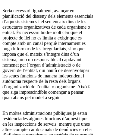
Seria necessari, igualment, avançar en
planificació del disseny dels elements essencials
d’aquests sistemes i el seu encaix dins de les
estructures organitzatives de cada organisme o
entitat. És necessari tindre molt clar que el
projecte de llei no es limita a exigir que es
compte amb un canal perquè internament es
puga informar de les irregularitats, sinó que
imposa que el mateix s’integre dins d’un
sistema, amb un responsable al capdavant
nomenat per l’òrgan d’administració o de
govern de l’entitat, qui haurà de desenvolupar
les seues funcions de manera independent i
autònoma respecte de la resta dels òrgans
d’organització de l’entitat o organisme. Això fa
que siga imprescindible començar a pensar
quan abans pel model a seguir.
En moltes administracions públiques ja estan
residenciades algunes funcions d’aquest tipus
en les inspeccions de serveis, mentre que unes
altres compten amb canals de denúncies en el si
d’oficines o organismes en matèria de corrupció