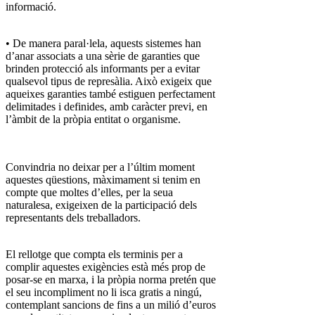
informació.
• De manera paral·lela, aquests sistemes han
d’anar associats a una sèrie de garanties que
brinden protecció als informants per a evitar
qualsevol tipus de represàlia. Això exigeix que
aqueixes garanties també estiguen perfectament
delimitades i definides, amb caràcter previ, en
l’àmbit de la pròpia entitat o organisme.
Convindria no deixar per a l’últim moment
aquestes qüestions, màximament si tenim en
compte que moltes d’elles, per la seua
naturalesa, exigeixen de la participació dels
representants dels treballadors.
El rellotge que compta els terminis per a
complir aquestes exigències està més prop de
posar-se en marxa, i la pròpia norma pretén que
el seu incompliment no li isca gratis a ningú,
contemplant sancions de fins a un milió d’euros