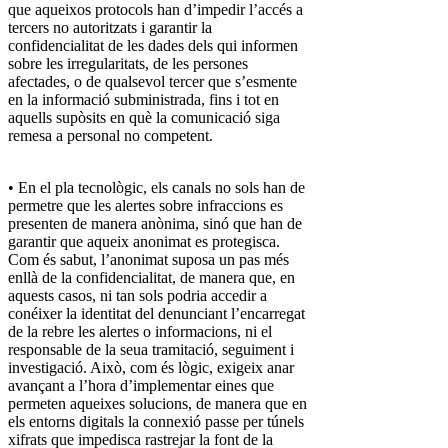
que aqueixos protocols han d’impedir l’accés a
tercers no autoritzats i garantir la
confidencialitat de les dades dels qui informen
sobre les irregularitats, de les persones
afectades, o de qualsevol tercer que s’esmente
en la informació subministrada, fins i tot en
aquells supòsits en què la comunicació siga
remesa a personal no competent.
• En el pla tecnològic, els canals no sols han de
permetre que les alertes sobre infraccions es
presenten de manera anònima, sinó que han de
garantir que aqueix anonimat es protegisca.
Com és sabut, l’anonimat suposa un pas més
enllà de la confidencialitat, de manera que, en
aquests casos, ni tan sols podria accedir a
conéixer la identitat del denunciant l’encarregat
de la rebre les alertes o informacions, ni el
responsable de la seua tramitació, seguiment i
investigació. Això, com és lògic, exigeix anar
avançant a l’hora d’implementar eines que
permeten aqueixes solucions, de manera que en
els entorns digitals la connexió passe per túnels
xifrats que impedisca rastrejar la font de la