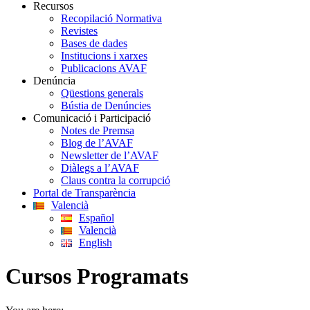
Recursos
Recopilació Normativa
Revistes
Bases de dades
Institucions i xarxes
Publicacions AVAF
Denúncia
Qüestions generals
Bústia de Denúncies
Comunicació i Participació
Notes de Premsa
Blog de l’AVAF
Newsletter de l’AVAF
Diàlegs a l’AVAF
Claus contra la corrupció
Portal de Transparència
Valencià
Español
Valencià
English
Cursos Programats