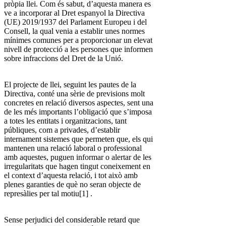
pròpia llei. Com és sabut, d’aquesta manera es
ve a incorporar al Dret espanyol la Directiva
(UE) 2019/1937 del Parlament Europeu i del
Consell, la qual venia a establir unes normes
mínimes comunes per a proporcionar un elevat
nivell de protecció a les persones que informen
sobre infraccions del Dret de la Unió.
El projecte de llei, seguint les pautes de la
Directiva, conté una sèrie de previsions molt
concretes en relació diversos aspectes, sent una
de les més importants l’obligació que s’imposa
a totes les entitats i organitzacions, tant
públiques, com a privades, d’establir
internament sistemes que permeten que, els qui
mantenen una relació laboral o professional
amb aquestes, puguen informar o alertar de les
irregularitats que hagen tingut coneixement en
el context d’aquesta relació, i tot això amb
plenes garanties de què no seran objecte de
represàlies per tal motiu[1] .
Sense perjudici del considerable retard que