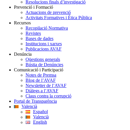
Resolucions finals d’investigació
Prevenció i Formació
Actuacions de prevenció
Activitats Formatives i Ètica Pública
Recursos
Recopilació Normativa
Revistes
Bases de dades
Institucions i xarxes
Publicacions AVAF
Denúncia
Qüestions generals
Bústia de Denúncies
Comunicació i Participació
Notes de Premsa
Blog de l’AVAF
Newsletter de l’AVAF
Diàlegs a l’AVAF
Claus contra la corrupció
Portal de Transparència
Valencià
Español
Valencià
English