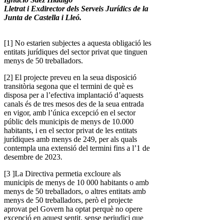
Lletrat i Exdirector dels Serveis Jurídics de la
Junta de Castella i Lleó.
[1] No estarien subjectes a aquesta obligació les
entitats jurídiques del sector privat que tinguen
menys de 50 treballadors.
[2] El projecte preveu en la seua disposició
transitòria segona que el termini de què es
disposa per a l’efectiva implantació d’aquests
canals és de tres mesos des de la seua entrada
en vigor, amb l’única excepció en el sector
públic dels municipis de menys de 10.000
habitants, i en el sector privat de les entitats
jurídiques amb menys de 249, per als quals
contempla una extensió del termini fins a l’1 de
desembre de 2023.
[3 ]La Directiva permetia excloure als
municipis de menys de 10 000 habitants o amb
menys de 50 treballadors, o altres entitats amb
menys de 50 treballadors, però el projecte
aprovat pel Govern ha optat perquè no opere
excepció en aquest sentit, sense perjudici que