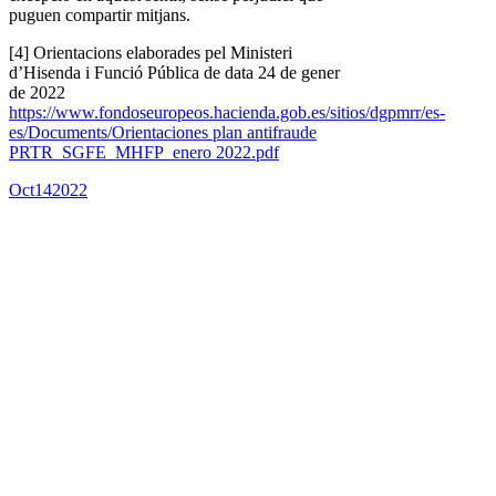
puguen compartir mitjans.
[4] Orientacions elaborades pel Ministeri
d’Hisenda i Funció Pública de data 24 de gener
de 2022
https://www.fondoseuropeos.hacienda.gob.es/sitios/dgpmrr/es-
es/Documents/Orientaciones plan antifraude
PRTR_SGFE_MHFP_enero 2022.pdf
Oct
14
2022