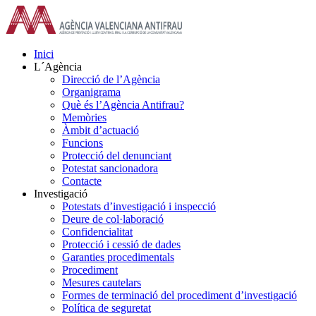
Skip
to
content
Inici
L´Agència
Direcció de l’Agència
Organigrama
Què és l’Agència Antifrau?
Memòries
Àmbit d’actuació
Funcions
Protecció del denunciant
Potestat sancionadora
Contacte
Investigació
Potestats d’investigació i inspecció
Deure de col·laboració
Confidencialitat
Protecció i cessió de dades
Garanties procedimentals
Procediment
Mesures cautelars
Formes de terminació del procediment d’investigació
Política de seguretat