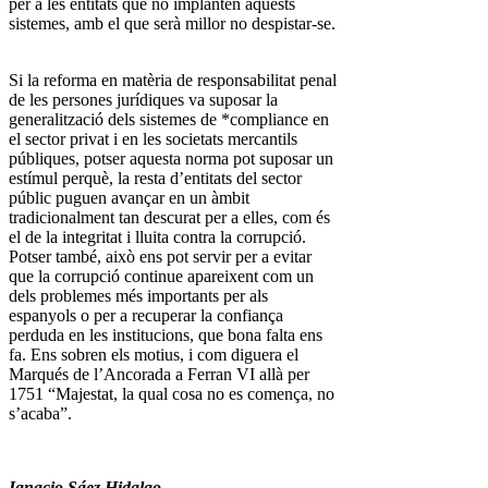
per a les entitats que no implanten aquests
sistemes, amb el que serà millor no despistar-se.
Si la reforma en matèria de responsabilitat penal
de les persones jurídiques va suposar la
generalització dels sistemes de *compliance en
el sector privat i en les societats mercantils
públiques, potser aquesta norma pot suposar un
estímul perquè, la resta d’entitats del sector
públic puguen avançar en un àmbit
tradicionalment tan descurat per a elles, com és
el de la integritat i lluita contra la corrupció.
Potser també, això ens pot servir per a evitar
que la corrupció continue apareixent com un
dels problemes més importants per als
espanyols o per a recuperar la confiança
perduda en les institucions, que bona falta ens
fa. Ens sobren els motius, i com diguera el
Marqués de l’Ancorada a Ferran VI allà per
1751 “Majestat, la qual cosa no es comença, no
s’acaba”.
Ignacio Sáez Hidalgo