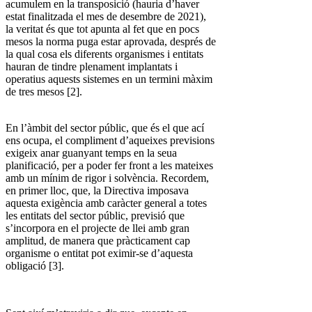
acumulem en la transposició (hauria d’haver
estat finalitzada el mes de desembre de 2021),
la veritat és que tot apunta al fet que en pocs
mesos la norma puga estar aprovada, després de
la qual cosa els diferents organismes i entitats
hauran de tindre plenament implantats i
operatius aquests sistemes en un termini màxim
de tres mesos [2].
En l’àmbit del sector públic, que és el que ací
ens ocupa, el compliment d’aqueixes previsions
exigeix anar guanyant temps en la seua
planificació, per a poder fer front a les mateixes
amb un mínim de rigor i solvència. Recordem,
en primer lloc, que, la Directiva imposava
aquesta exigència amb caràcter general a totes
les entitats del sector públic, previsió que
s’incorpora en el projecte de llei amb gran
amplitud, de manera que pràcticament cap
organisme o entitat pot eximir-se d’aquesta
obligació [3].