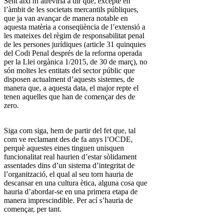
Sent així m’atreviria a dir que, excepte en
l’àmbit de les societats mercantils públiques,
que ja van avançar de manera notable en
aquesta matèria a conseqüència de l’extensió a
les mateixes del règim de responsabilitat penal
de les persones jurídiques (article 31 quinquies
del Codi Penal després de la reforma operada
per la Llei orgànica 1/2015, de 30 de març), no
són moltes les entitats del sector públic que
disposen actualment d’aquests sistemes, de
manera que, a aquesta data, el major repte el
tenen aquelles que han de començar des de
zero.
Siga com siga, hem de partir del fet que, tal
com ve reclamant des de fa anys l’OCDE,
perquè aquestes eines tinguen unisquen
funcionalitat real haurien d’estar sòlidament
assentades dins d’un sistema d’integritat de
l’organització, el qual al seu torn hauria de
descansar en una cultura ètica, alguna cosa que
hauria d’abordar-se en una primera etapa de
manera imprescindible. Per ací s’hauria de
començar, per tant.