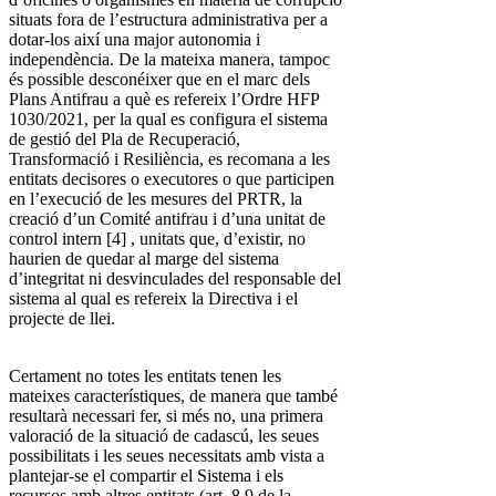
situats fora de l’estructura administrativa per a
dotar-los així una major autonomia i
independència. De la mateixa manera, tampoc
és possible desconéixer que en el marc dels
Plans Antifrau a què es refereix l’Ordre HFP
1030/2021, per la qual es configura el sistema
de gestió del Pla de Recuperació,
Transformació i Resiliència, es recomana a les
entitats decisores o executores o que participen
en l’execució de les mesures del PRTR, la
creació d’un Comité antifrau i d’una unitat de
control intern [4] , unitats que, d’existir, no
haurien de quedar al marge del sistema
d’integritat ni desvinculades del responsable del
sistema al qual es refereix la Directiva i el
projecte de llei.
Certament no totes les entitats tenen les
mateixes característiques, de manera que també
resultarà necessari fer, si més no, una primera
valoració de la situació de cadascú, les seues
possibilitats i les seues necessitats amb vista a
plantejar-se el compartir el Sistema i els
recursos amb altres entitats (art. 8.9 de la