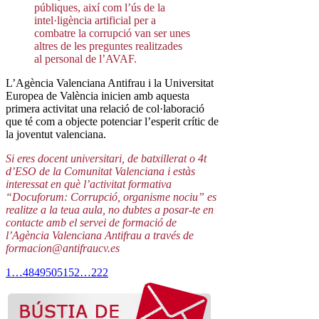
públiques, així com l’ús de la
intel·ligència artificial per a
combatre la corrupció van ser unes
altres de les preguntes realitzades
al personal de l’AVAF.
L’Agència Valenciana Antifrau i la Universitat
Europea de València inicien amb aquesta
primera activitat una relació de col·laboració
que té com a objecte potenciar l’esperit crític de
la joventut valenciana.
Si eres docent universitari, de batxillerat o 4t
d’ESO de la Comunitat Valenciana i estàs
interessat en què l’activitat formativa
“Docuforum: Corrupció, organisme nociu” es
realitze a la teua aula, no dubtes a posar-te en
contacte amb el servei de formació de
l’Agència Valenciana Antifrau a través de
formacion@antifraucv.es
1
…
48
49
50
51
52
…
222