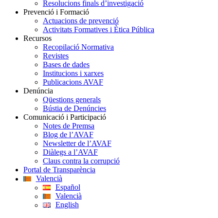
Resolucions finals d’investigació
Prevenció i Formació
Actuacions de prevenció
Activitats Formatives i Ètica Pública
Recursos
Recopilació Normativa
Revistes
Bases de dades
Institucions i xarxes
Publicacions AVAF
Denúncia
Qüestions generals
Bústia de Denúncies
Comunicació i Participació
Notes de Premsa
Blog de l’AVAF
Newsletter de l’AVAF
Diàlegs a l’AVAF
Claus contra la corrupció
Portal de Transparència
Valencià
Español
Valencià
English