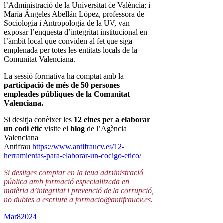
l’Administració de la Universitat de València; i
María Ángeles Abellán López, professora de
Sociologia i Antropologia de la UV, van
exposar l’enquesta d’integritat institucional en
l’àmbit local que conviden al fet que siga
emplenada per totes les entitats locals de la
Comunitat Valenciana.
La sessió formativa ha comptat amb la
participació de més de 50 persones
empleades públiques de la Comunitat
Valenciana.
Si desitja conèixer les
12 eines per a elaborar
un codi ètic
visite el
blog
de l’Agència
Valenciana
Antifrau
https://www.antifraucv.es/12-
herramientas-para-elaborar-un-codigo-etico/
Si desitges comptar en la teua administració
pública amb formació especialitzada en
matèria d’integritat i prevenció de la corrupció,
no dubtes a escriure a
formacio@antifraucv.es
.
Mar
8
2024