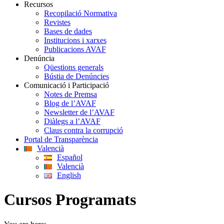
Recursos
Recopilació Normativa
Revistes
Bases de dades
Institucions i xarxes
Publicacions AVAF
Denúncia
Qüestions generals
Bústia de Denúncies
Comunicació i Participació
Notes de Premsa
Blog de l’AVAF
Newsletter de l’AVAF
Diàlegs a l’AVAF
Claus contra la corrupció
Portal de Transparència
Valencià
Español
Valencià
English
Cursos Programats