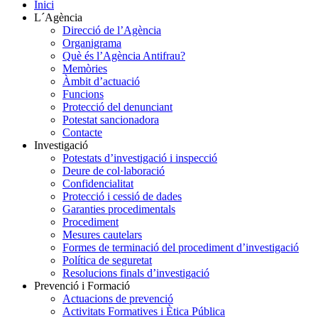
Inici
L´Agència
Direcció de l’Agència
Organigrama
Què és l’Agència Antifrau?
Memòries
Àmbit d’actuació
Funcions
Protecció del denunciant
Potestat sancionadora
Contacte
Investigació
Potestats d’investigació i inspecció
Deure de col·laboració
Confidencialitat
Protecció i cessió de dades
Garanties procedimentals
Procediment
Mesures cautelars
Formes de terminació del procediment d’investigació
Política de seguretat
Resolucions finals d’investigació
Prevenció i Formació
Actuacions de prevenció
Activitats Formatives i Ètica Pública