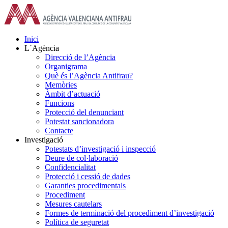
Skip
to
content
Inici
L´Agència
Direcció de l’Agència
Organigrama
Què és l’Agència Antifrau?
Memòries
Àmbit d’actuació
Funcions
Protecció del denunciant
Potestat sancionadora
Contacte
Investigació
Potestats d’investigació i inspecció
Deure de col·laboració
Confidencialitat
Protecció i cessió de dades
Garanties procedimentals
Procediment
Mesures cautelars
Formes de terminació del procediment d’investigació
Política de seguretat