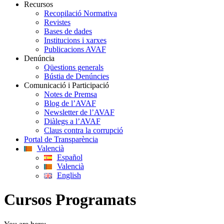
Recursos
Recopilació Normativa
Revistes
Bases de dades
Institucions i xarxes
Publicacions AVAF
Denúncia
Qüestions generals
Bústia de Denúncies
Comunicació i Participació
Notes de Premsa
Blog de l’AVAF
Newsletter de l’AVAF
Diàlegs a l’AVAF
Claus contra la corrupció
Portal de Transparència
Valencià
Español
Valencià
English
Cursos Programats