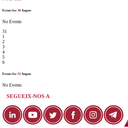
Events for
30
August
No Events
31
1
2
3
4
5
6
Events for
31
August
No Events
SEGUEIX-NOS A