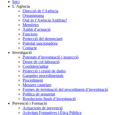
Inici
L´Agència
Direcció de l’Agència
Organigrama
Què és l’Agència Antifrau?
Memòries
Àmbit d’actuació
Funcions
Protecció del denunciant
Potestat sancionadora
Contacte
Investigació
Potestats d’investigació i inspecció
Deure de col·laboració
Confidencialitat
Protecció i cessió de dades
Garanties procedimentals
Procediment
Mesures cautelars
Formes de terminació del procediment d’investigació
Política de seguretat
Resolucions finals d’investigació
Prevenció i Formació
Actuacions de prevenció
Activitats Formatives i Ètica Pública