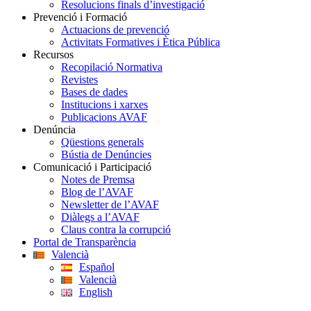
Resolucions finals d’investigació
Prevenció i Formació
Actuacions de prevenció
Activitats Formatives i Ètica Pública
Recursos
Recopilació Normativa
Revistes
Bases de dades
Institucions i xarxes
Publicacions AVAF
Denúncia
Qüestions generals
Bústia de Denúncies
Comunicació i Participació
Notes de Premsa
Blog de l’AVAF
Newsletter de l’AVAF
Diàlegs a l’AVAF
Claus contra la corrupció
Portal de Transparència
Valencià
Español
Valencià
English