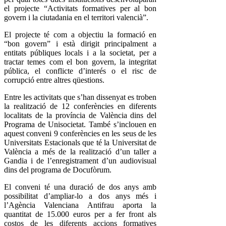
el projecte “Activitats formatives per al bon
govern i la ciutadania en el territori valencià”.
El projecte té com a objectiu la formació en
“bon govern” i està dirigit principalment a
entitats públiques locals i a la societat, per a
tractar temes com el bon govern, la integritat
pública, el conflicte d’interés o el risc de
corrupció entre altres qüestions.
Entre les activitats que s’han dissenyat es troben
la realització de 12 conferències en diferents
localitats de la província de València dins del
Programa de Unisocietat. També s’inclouen en
aquest conveni 9 conferències en les seus de les
Universitats Estacionals que té la Universitat de
València a més de la realització d’un taller a
Gandia i de l’enregistrament d’un audiovisual
dins del programa de Docufòrum.
El conveni té una duració de dos anys amb
possibilitat d’ampliar-lo a dos anys més i
l’Agència Valenciana Antifrau aporta la
quantitat de 15.000 euros per a fer front als
costos de les diferents accions formatives