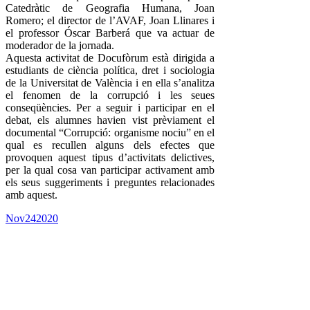
Catedràtic de Geografia Humana, Joan
Romero; el director de l’AVAF, Joan Llinares i
el professor Óscar Barberá que va actuar de
moderador de la jornada.
Aquesta activitat de Docufòrum està dirigida a
estudiants de ciència política, dret i sociologia
de la Universitat de València i en ella s’analitza
el fenomen de la corrupció i les seues
conseqüències. Per a seguir i participar en el
debat, els alumnes havien vist prèviament el
documental “Corrupció: organisme nociu” en el
qual es recullen alguns dels efectes que
provoquen aquest tipus d’activitats delictives,
per la qual cosa van participar activament amb
els seus suggeriments i preguntes relacionades
amb aquest.
Nov
24
2020