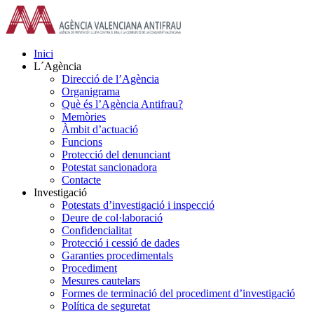
Skip
to
content
Inici
L´Agència
Direcció de l’Agència
Organigrama
Què és l’Agència Antifrau?
Memòries
Àmbit d’actuació
Funcions
Protecció del denunciant
Potestat sancionadora
Contacte
Investigació
Potestats d’investigació i inspecció
Deure de col·laboració
Confidencialitat
Protecció i cessió de dades
Garanties procedimentals
Procediment
Mesures cautelars
Formes de terminació del procediment d’investigació
Política de seguretat